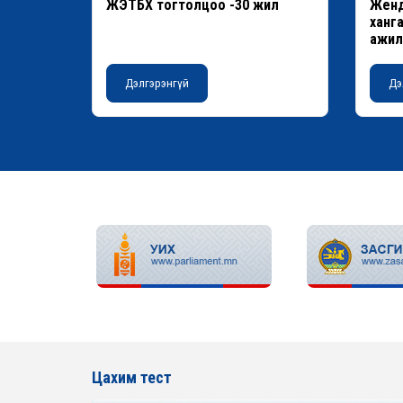
ЖЭТБХ тогтолцоо -30 жил
Женд
ханга
ажилл
2025
Дэлгэрэнгүй
Дэ
Цахим тест