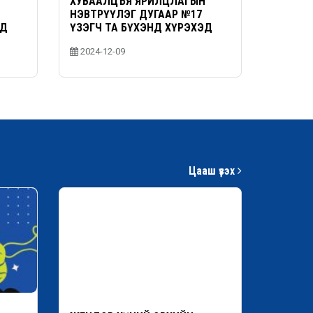
Н
ХУВААЛЦЪЯ ЯРИЛЦЛАГЫН
НЭВТРҮҮЛЭГ ДУГААР №17
ЭД
ҮЗЭГЧ ТА БҮХЭНД ХҮРЭХЭД
БЭЛЭН БОЛЛОО
2024-12-09
Цааш үзэх