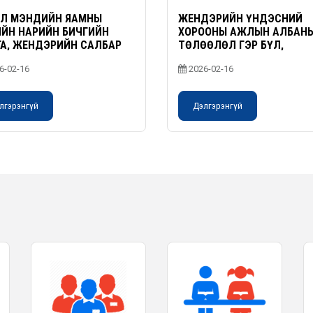
ҮЛ МЭНДИЙН ЯАМНЫ
ЖЕНДЭРИЙН ҮНДЭСНИЙ
ЙН НАРИЙН БИЧГИЙН
ХОРООНЫ АЖЛЫН АЛБАН
А, ЖЕНДЭРИЙН САЛБАР
ТӨЛӨӨЛӨЛ ГЭР БҮЛ,
ӨЛИЙН ДАРГА,
ХӨДӨЛМӨР, НИЙГМИЙН
6-02-16
2026-02-16
ҮҮДТЭЙ УУЛЗАЛТ ЗОХИОН
ХАМГААЛЛЫН ЯАМАНД
ГУУЛАВ
АЖИЛЛАВ
лгэрэнгүй
Дэлгэрэнгүй