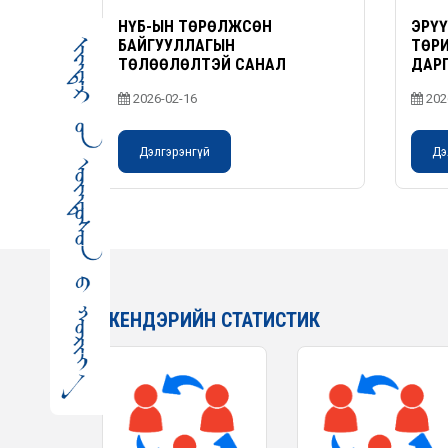
НҮБ-ЫН ТӨРӨЛЖСӨН
ЭРҮ
БАЙГУУЛЛАГЫН
ТӨРИ
ТӨЛӨӨЛӨЛТЭЙ САНАЛ
ДАРГ
СОЛИЛЦОХ УУЛЗАЛТ ЗОХИОН
ЗӨВЛ
2026-02-16
202
БАЙГУУЛЛАА
ГИШ
БАЙ
Дэлгэрэнгүй
Дэ
ЖЕНДЭРИЙН СТАТИСТИК