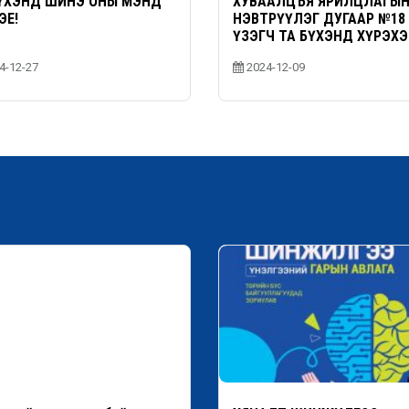
ҮХЭНД ШИНЭ ОНЫ МЭНД
ХУВААЛЦЪЯ ЯРИЛЦЛАГЫ
ЭЕ!
НЭВТРҮҮЛЭГ ДУГААР №18
ҮЗЭГЧ ТА БҮХЭНД ХҮРЭХ
БЭЛЭН БОЛЛОО
4-12-27
2024-12-09