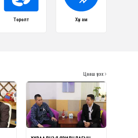
Төрөлт
Хүн ам
Цааш үзэх