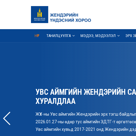
НҮҮР
ТАНИЛЦУУЛГА
МЭДЭЭ, МЭДЭЭЛЭЛ
ЭРХ З
УВС АЙМГИЙН ЖЕНДЭРИЙН СА
ХУРАЛДЛАА
ЖҮХ-ны Увс аймгийн Жендэрийн эрх тэгш байдлыг
2026.01.27-ны өдөр тус аймгийн ЗДТГ-т өргөтгөс
Увс аймгийн хувьд 2017-2021 онд Жендэрийн дэд