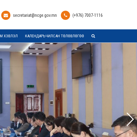
secretariat@ncge.gov.mn
(+976) 7007-1116
М ХЭВЛЭЛ
КАЛЕНДАРЬЧИЛСАН ТӨЛӨВЛӨГӨӨ