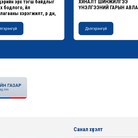
эрийн эрх тэгш байдлыг
ХЯНАЛТ ШИНЖИЛГЭЭ
х бодлого, үйл
ҮНЭЛГЭЭНИЙ ГАРЫН АВЛА
агааны хэрэгжилт, үр дүн,
лгэрэнгүй
Дэлгэрэнгүй
Санал хүсэлт