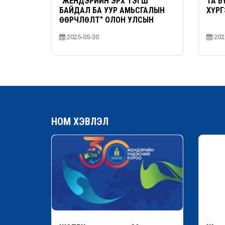
“ЖЕНДЭРИЙН ЭРХ ТЭГШ
ТА Б
БАЙДАЛ БА УУР АМЬСГАЛЫН
ХҮРГ
ӨӨРЧЛӨЛТ” ОЛОН УЛСЫН
ХУРАЛ
2025-05-30
202
НОМ ХЭВЛЭЛ