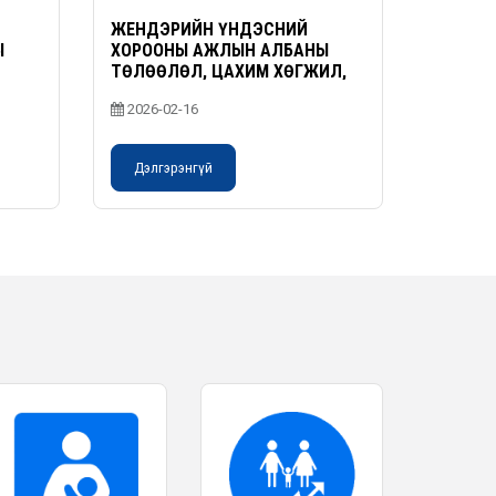
ЖЕНДЭРИЙН ҮНДЭСНИЙ
Ы
ХОРООНЫ АЖЛЫН АЛБАНЫ
ТӨЛӨӨЛӨЛ, ЦАХИМ ХӨГЖИЛ,
ИННОВАЦ, ХАРИЛЦАА
2026-02-16
ХОЛБООНЫ ЯАМАНД АЖИЛЛАВ
Дэлгэрэнгүй