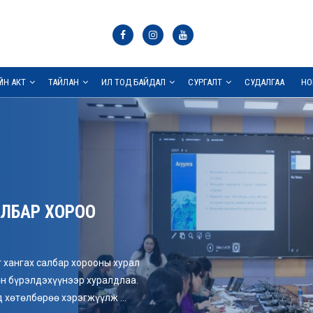
ҮЙН АКТ
ТАЙЛАН
ИЛ ТОД БАЙДАЛ
СУРГАЛТ
СУДАЛГАА
НО
ЛБАР ХОРОО
 хангах салбар хорооны хурал
өн бүрэлдэхүүнээр хуралдлаа.
 хөтөлбөрөө хэрэгжүүлж ...