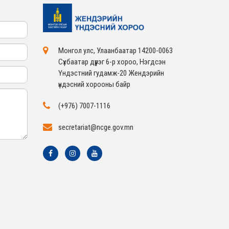
Монгол улс, Улаанбаатар 14200-0063
Сүхбаатар дүүрэг 6-р хороо, Нэгдсэн
Үндэстний гудамж-20 Жендэрийн
үндэсний хорооны байр
(+976) 7007-1116
secretariat@ncge.gov.mn