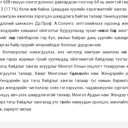
 608 гишүүн сонгогдсоноос давхардсан тоогоор 64 нь эмэгтэй гишүү
13 (17.1%) болж өссөн байна. Цаашдаа хуулийн хэрэгжилтийг хангах
й хамтран ажиллах хэрэгцээ шаардлага байгаа талаар танилцуулав
ндэсний шинжээч Др.Проф. А.Солонго: илтгэлийнхээ хүрээнд же
ндэрийн хэвшмэл ойлголтыг бууруулахад чухал нөлөөтэй бөгөөд эмэг
ийг зөвөөр тайлбарлах гэр бүл, ажлын байран дахь үүргийн хуваа
ргах байр суурийг илэрхийлдэг болохыг дурдсан юм.
 боловсролыг нэмэгдүүлэх, энэ чиглэлд хамтран ажиллах мөн 
гаж гарах журмын тухай хуулиудад ойлгомжтой байдлаар тусгах
гш байдлыг хангах асуудлыг Монгол Улсын онцлогт тохируулан а
мэгдүүлэх талаар; Хамуг Монголын Хөдөлмөрийн нам: Жендэрийн 
 Жендэрийн эрх тэгш байдлыг хангах талаар тус намын баримт
 эрх жендэрийн чиглэлээр соён гэгээрүүлэх, чадавхжуулах сургал
тэнцүү авч үзэх шаардлагатай талаар; Монгол Ардын нам: Жендэр 
н эрх тэгш байдлыг хангахад улс төрийн намуудын оролцоо, манлайл
ж, хариулт авлаа.