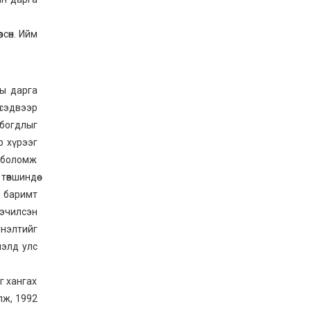
сөн. Ийм
ны дарга
 сэдвээр
лбогдлыг
р хүрээг
х боломж
өвшиндөө
н баримт
нэчилсэн
гнэлтийг
лэлд улс
г хангах
лж, 1992