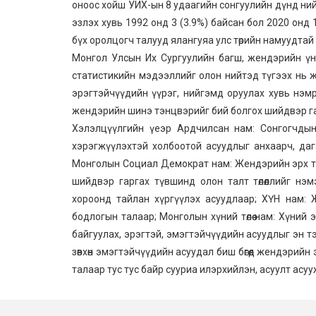
оноос хойш УИХ-ын 8 удаагийн сонгуулийн дүнд нийт
эзлэх хувь 1992 онд 3 (3.9%) байсан бол 2020 онд 
бүх оролцогч талууд ялангуяа улс төрийн намуудта
Монгол Улсын Их Сургуулийн багш, жендэрийн ү
статистикийн мэдээллийг олон нийтэд түгээх нь же
эрэгтэйчүүдийн үүрэг, нийгэмд оруулах хувь нэмр
жендэрийн шинэ тэнцвэрийг бий болгох шийдвэр га
Хэлэлцүүлгийн үеэр Ардчилсан нам: Сонгогчдын
хэрэгжүүлэхтэй холбоотой асуудлыг анхаарч, да
Монголын Социал Демократ нам: Жендэрийн эрх тэ
шийдвэр гаргах түвшинд олон талт төлөөллийг нэ
хороонд тайлан хүргүүлэх асуудлаар; ХҮН нам:
бодлогын талаар; Монголын хүний төлөө нам: Хүний
байгуулах, эрэгтэй, эмэгтэйчүүдийн асуудлыг эн 
зөвхөн эмэгтэйчүүдийн асуудал биш бөгөөд жендэрий
талаар тус тус байр сууриа илэрхийлэн, асуулт асуу