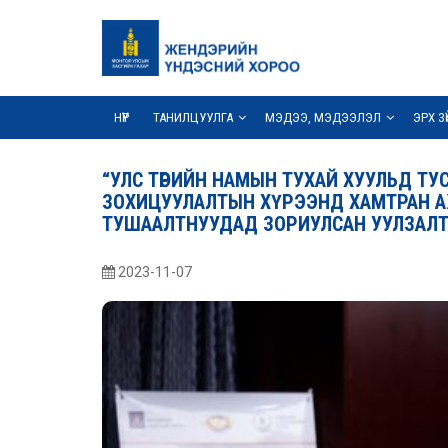
НҮҮР
ТАНИЛЦУУЛГА
МЭДЭЭ, МЭДЭЭЛЭЛ
ЭРХ З
“УЛС ТӨРИЙН НАМЫН ТУХАЙ ХУУЛЬД Т
ЗОХИЦУУЛАЛТЫН ХҮРЭЭНД ХАМТРАН АЖ
ТУШААЛТНУУДАД ЗОРИУЛСАН УУЛЗАЛТ
2023-11-07