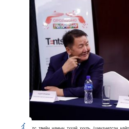
Улс төрийн намын тухай хууль /шинэчилсэн най