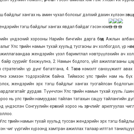
 байдлыг хангах нь амин чухал болохыг дэлхий дахин хүлээн зөвшөөр
 жендэрийн тэгш байдлыг хангах явдал байдаг гэсэн юм
ийн үндэсний хорооны Нарийн бичгийн дарга бөгөөд Ажлын алба
ыг Улс төрийн намын тухай хуульд тусгасны ач холбогдол, үр нөлөө
л ажиллагаандаа жендэрийн үзэл баримтлал нэвтрүүлэхийн ач хо
, байр суурийг бэхжүүлнэ, 2. Намын бодлого, үйл ажиллагааны ца
стратегийн үр дүнг бататгана, 4. Төсвөөс нэмэлт санхүүжилт ава
нэ хэмээн тодорхойлж байна. Тиймээс улс төрийн нам нь бүх т
олох, жендэрийн эрх тэгш байдлыг хангах тусгайлсан бодлогы
ардлагатайг дурдав. Түүнчлэн Улс төрийн намын тухай хууль /ши
роо нь улс төрийн намуудаас тайлан татахын сацуу тайлангийн дү
эд үндэслэн Сонгуулийн ерөнхий хороо нь зөрчлийг арилгуулах чиг
оллоо.
Улс төрийн намын тухай хуульд туссан жендэрийн эрх тэгш байдлы
сэн чиг үүргийн хүрээнд хамтран ажиллах талаар илтгэл танилцуу