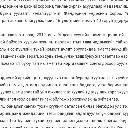
ендэрийн үндэсний хороонд тайлан хүргэх асуудлаар мэдээлэл өгөх
бүхий уулзалт, хэлэлцүүлгийг Жендэрийн үндэсний хороо, Ү
мтран зохион байгуулж, нийт 16 улс төрийн намын 40 гаруй удирд
даншатар нээж, 2019 оны Үндсэн хуулийн нэмэлт өөрчлөлтийг 
эй байхаар хуульчилсан нь парламентын төлөөлөх чадамжийг сайж
лын сонгуулийн тухай нэмэлт өөрчлөлт оруулахдаа эмэгтэйчүүдий
дэвшүүлэхийн зэрэгцээ хувь тэнцүүлэн төлөөлөх буюу жагсаалтаар нэ
улснаар 24 буюу тал нь эмэгтэй нэр дэвшигч сонгогдохоор хуул
р, хүний эрхийн цогц асуудлын голлох бүрэлдэхүүн хэсэг нь хүйс
өрийн намын дотоод ардчилал, олон талт бодлого, үзэл баримтла
руулах шат дараатай үйл ажиллагааг хуулийн дагуу авч хэрэгжүүл
лийн гол үзэл санааг ингэж ойлгож хэрэгжүүлэх нь зүйтэй гэв.
 байдлыг хангах тухай хуулийг баталсан билээ. Ингэхдээ улс төр, 
й харилцаанд жендэрийн тэгш байдлыг алдагдуулахгүй байхыг х
р Гэр бүлийн тухай хуулийг хэлэлцэхээр төлөвлөж байгаа бөгөөд
сэн хуулийн нэмэлт, өөрчлөлт гэсэн амилах юм гэж Улсын Их Хурл