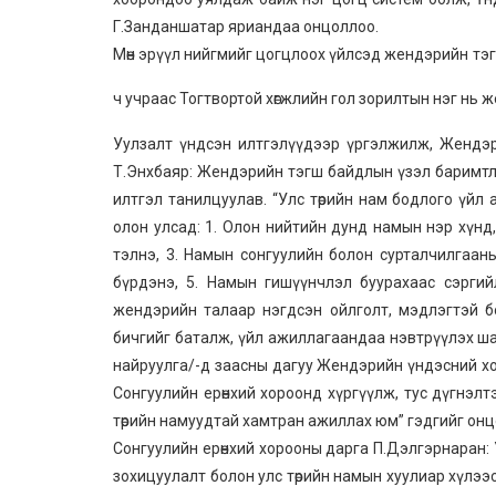
Г.Занданшатар яриандаа онцоллоо.
Мөн эрүүл нийгмийг цогцлоох үйлсэд жендэрийн тэгш
ч учраас Тогтвортой хөгжлийн гол зорилтын нэг нь
Уулзалт үндсэн илтгэлүүдээр үргэлжилж, Жендэр
Т.Энхбаяр: Жендэрийн тэгш байдлын үзэл баримтлал
илтгэл танилцуулав. “Улс төрийн нам бодлого үй
олон улсад: 1. Олон нийтийн дунд намын нэр хүнд
тэлнэ, 3. Намын сонгуулийн болон сурталчилгааны 
бүрдэнэ, 5. Намын гишүүнчлэл буурахаас сэргийл
жендэрийн талаар нэгдсэн ойлголт, мэдлэгтэй б
бичгийг баталж, үйл ажиллагаандаа нэвтрүүлэх ша
найруулга/-д заасны дагуу Жендэрийн үндэсний хо
Сонгуулийн ерөнхий хороонд хүргүүлж, тус дүгнэлт
төрийн намуудтай хамтран ажиллах юм” гэдгийг онц
Сонгуулийн ерөнхий хорооны дарга П.Дэлгэрнаран: 
зохицуулалт болон улс төрийн намын хуулиар хүлээ