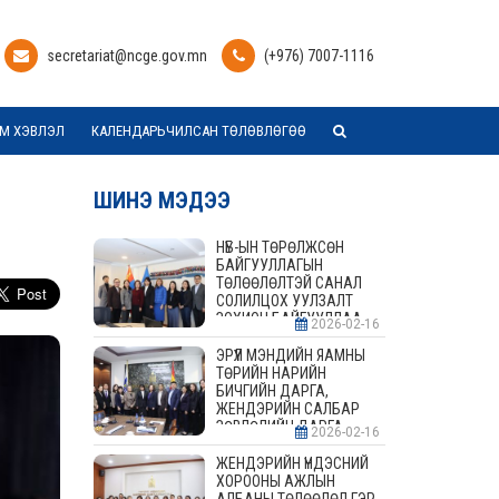
secretariat@ncge.gov.mn
(+976) 7007-1116
М ХЭВЛЭЛ
КАЛЕНДАРЬЧИЛСАН ТӨЛӨВЛӨГӨӨ
ШИНЭ МЭДЭЭ
НҮБ-ЫН ТӨРӨЛЖСӨН
БАЙГУУЛЛАГЫН
ТӨЛӨӨЛӨЛТЭЙ САНАЛ
СОЛИЛЦОХ УУЛЗАЛТ
ЗОХИОН БАЙГУУЛЛАА
2026-02-16
ЭРҮҮЛ МЭНДИЙН ЯАМНЫ
ТӨРИЙН НАРИЙН
БИЧГИЙН ДАРГА,
ЖЕНДЭРИЙН САЛБАР
ЗӨВЛӨЛИЙН ДАРГА,
2026-02-16
ГИШҮҮДТЭЙ УУЛЗАЛТ
ЗОХИОН БАЙГУУЛАВ
ЖЕНДЭРИЙН ҮНДЭСНИЙ
ХОРООНЫ АЖЛЫН