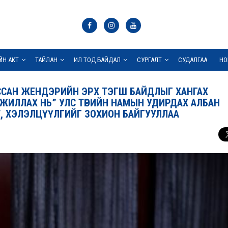
ҮЙН АКТ
ТАЙЛАН
ИЛ ТОД БАЙДАЛ
СУРГАЛТ
СУДАЛГАА
НО
УССАН ЖЕНДЭРИЙН ЭРХ ТЭГШ БАЙДЛЫГ ХАНГАХ
ИЛЛАХ НЬ” УЛС ТӨРИЙН НАМЫН УДИРДАХ АЛБАН
, ХЭЛЭЛЦҮҮЛГИЙГ ЗОХИОН БАЙГУУЛЛАА