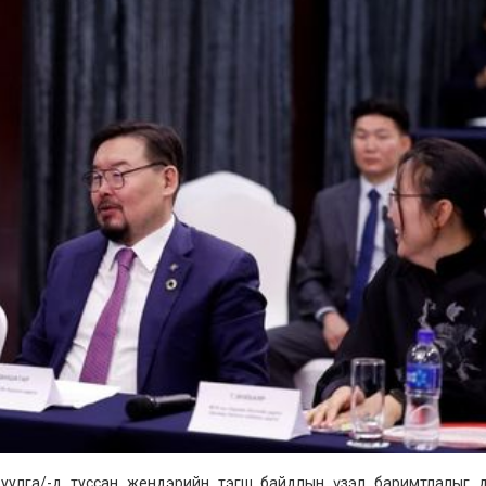
руулга/-д туссан жендэрийн тэгш байдлын үзэл баримтлалыг 