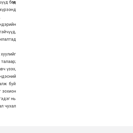
д бөгөөд
 хүрээнд
.
ндэрийн
тэйчүүд,
рилалтад
хуулийг
 талаар;
вч үзэх,
үндэсний
алж буй
т зохион
гэдэг нь
ал чухал