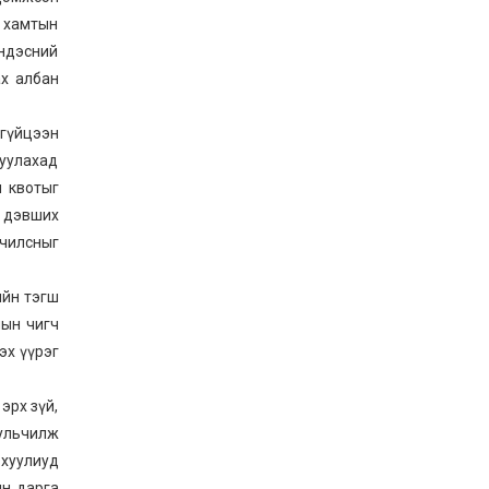
ЖЕНДЭРИЙН ҮНДЭСНИЙ
ХОРООНЫ АЖЛЫН
, хамтын
АЛБАНЫ ТӨЛӨӨЛӨЛ ЗАМ
ндэсний
ТЭЭВРИЙН ЯАМАНД
АЖИЛЛАВ
ах албан
2026-02-16
ЖЕНДЭРИЙН ҮНДЭСНИЙ
ХОРООНЫ АЖЛЫН
гүйцээн
АЛБАНЫ ТӨЛӨӨЛӨЛ
руулахад
БАТЛАН ХАМГААЛАХ
ЯАМАНД АЖИЛЛАВ
н квотыг
2026-02-16
р дэвших
ЖЕНДЭРИЙН ҮНДЭСНИЙ
ХОРООНЫ АЖЛЫН
ьчилсныг
АЛБАНЫ ТӨЛӨӨЛӨЛ
САНГИЙН ЯАМАНД
АЖИЛЛАВ
2026-02-05
ийн тэгш
лын чигч
эх үүрэг
эрх зүй,
уульчилж
 хуулиуд
ын дарга