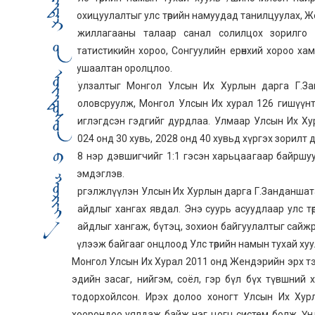
зохицуулалтыг улс төрийн намуудад танилцуулах, Ж
ажиллагааны талаар санал солилцох зорилго 
статистикийн хороо, Сонгуулийн ерөнхий хороо ха
тушаалтан оролцлоо.
Уулзалтыг Монгол Улсын Их Хурлын дарга Г.Зан
боловсруулж, Монгол Улсын Их хурал 126 гишүүнт
чиглэгдсэн гэдгийг дурдлаа. Улмаар Улсын Их Хур
2024 онд 30 хувь, 2028 онд 40 хувьд хүргэх зорилт 
48 нэр дэвшигчийг 1:1 гэсэн харьцаагаар байршу
тэмдэглэв.
Үргэлжлүүлэн Улсын Их Хурлын дарга Г.Занданшата
байдлыг хангах явдал. Энэ суурь асуудлаар улс т
байдлыг хангаж, бүтэц, зохион байгуулалтыг сайж
хүлээж байгааг онцлоод Улс төрийн намын тухай хуу
Монгол Улсын Их Хурал 2011 онд Жендэрийн эрх тэгш
эдийн засаг, нийгэм, соёл, гэр бүл бүх түвшни
тодорхойлсон. Ирэх долоо хоногт Улсын Их Хурлаа
хоорондоо уялдаж байж нэг цогц систем болж, Үнд