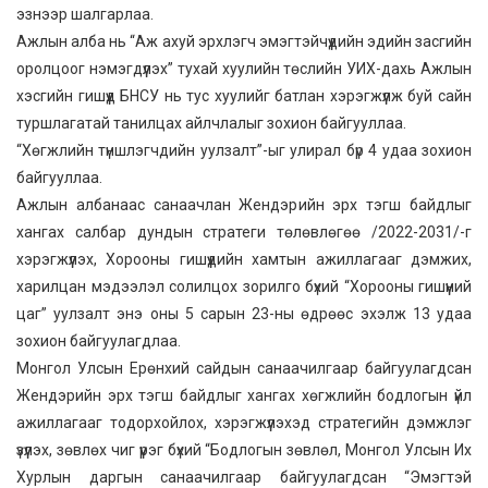
эзнээр шалгарлаа.
Ажлын алба нь “Аж ахуй эрхлэгч эмэгтэйчүүдийн эдийн засгийн
оролцоог нэмэгдүүлэх” тухай хуулийн төслийн УИХ-дахь Ажлын
хэсгийн гишүүд БНСУ нь тус хуулийг батлан хэрэгжүүлж буй сайн
туршлагатай танилцах айлчлалыг зохион байгууллаа.
“Хөгжлийн түншлэгчдийн уулзалт”-ыг улирал бүр 4 удаа зохион
байгууллаа.
Ажлын албанаас санаачлан Жендэрийн эрх тэгш байдлыг
хангах салбар дундын стратеги төлөвлөгөө /2022-2031/-г
хэрэгжүүлэх, Хорооны гишүүдийн хамтын ажиллагааг дэмжих,
харилцан мэдээлэл солилцох зорилго бүхий “Хорооны гишүүний
цаг” уулзалт энэ оны 5 сарын 23-ны өдрөөс эхэлж 13 удаа
зохион байгуулагдлаа.
Монгол Улсын Ерөнхий сайдын санаачилгаар байгуулагдсан
Жендэрийн эрх тэгш байдлыг хангах хөгжлийн бодлогын үйл
ажиллагааг тодорхойлох, хэрэгжүүлэхэд стратегийн дэмжлэг
үзүүлэх, зөвлөх чиг үүрэг бүхий “Бодлогын зөвлөл, Монгол Улсын Их
Хурлын даргын санаачилгаар байгуулагдсан “Эмэгтэй