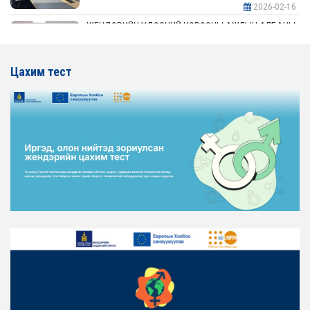
2026-02-16
ЖЕНДЭРИЙН ҮНДЭСНИЙ ХОРООНЫ АЖЛЫН АЛБАНЫ
ТӨЛӨӨЛӨЛ АЖ ҮЙЛДВЭР, ЭРДЭС БАЯЛАГИЙН
ЯАМАНД АЖИЛЛАВ
Цахим тест
2026-02-16
ЖЕНДЭРИЙН ҮНДЭСНИЙ ХОРООНЫ АЖЛЫН АЛБАНЫ
ТӨЛӨӨЛӨЛ ХОТ БАЙГУУЛАЛТ, БАРИЛГА, ОРОН
СУУЦЖУУЛАЛТЫН ЯАМАНД АЖИЛЛАВ
2026-02-16
ЖЕНДЭРИЙН ЭРХ ТЭГШ БАЙДЛЫГ ХАНГАХ ҮЙЛ
АЖИЛЛАГААГ ЭРЧИМЖҮҮЛЭХ САРЫН ХУВААРЬТАЙ
ТАНИЛЦАНА УУ
2026-02-16
ЖЕНДЭРИЙН ҮНДЭСНИЙ ХОРООНЫ АЖЛЫН АЛБАНЫ
ТӨЛӨӨЛӨЛ ЗАМ ТЭЭВРИЙН ЯАМАНД АЖИЛЛАВ
2026-02-16
ЖЕНДЭРИЙН ҮНДЭСНИЙ ХОРООНЫ АЖЛЫН АЛБАНЫ
ТӨЛӨӨЛӨЛ БАТЛАН ХАМГААЛАХ ЯАМАНД