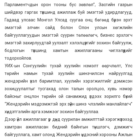
Парламентчдын орон тооны бус зөвлөл”, Засгийн газрын
шийдвэр гаргах түвшинд ажиллаж буй эмэгтэй удирдлагууд,
Гадаад улсаас Монгол Улсад суугаа онц бөгөөд бүрэн эрхт
эмэгтэй элчин сайд болон Олон улсын хөгжлийн
байгууллагуудын эмэгтэй суурин төлөөлөгч, бизнес эрхлэгч
эмэгтэй захирлуудтай уулзалт хэлэлцүүлгийг зохион байгуулж,
бодлогын түвшинд хамтын ажиллагааны чиглэлүүдийг
тодорхойлов.
УИХ-ын Сонгуулийн тухай хуулийн нэмэлт өөрчлөлт, Улс
төрийн намын тухай хуулийн шинэчилсэн найруулгад
жендэрийн үзэл баримтлал, хуулийн хэрэгжилтийг дэмжсэн
зохицуулалтыг тусгахад олон талын оролцоо, хувь нэмэр
байсныг онцлон төрийн ой санамжид үлдээх зорилго бүхий
“Жендэрийн мэдрэмжтэй эрх зүйн шинэ члэлийн манлайлагч”
хүндэтгэлийн арга хэмжээг зохион байгууллаа.
Дээр үйл ажиллагааг үр дүнд суурилан амжилттай хэрэгжүүлэхэд
хамтран ажилласан бидний байнгын түншлэгч, дэмжигч
байгууллага, хамт олонд Жендэрийн үндэсний хорооны Ажлын