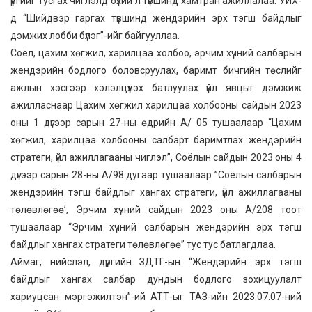
үүргийг тусгах чиглэлд бүхий л түвшинд хамтран ажиллалаа. УИХ-
д “Шийдвэр гаргах түвшинд жендэрийн эрх тэгш байдлыг
дэмжих лобби бүлэг”-ийг байгууллаа.
Соёл, цахим хөгжил, харилцаа холбоо, эрчим хүчний салбарын
жендэрийн бодлого боловсруулах, баримт бичгийн төслийг
ажлын хэсгээр хэлэлцүүлэх батлуулах үйл явцыг дэмжиж
ажилласнаар Цахим хөгжил харилцаа холбооны сайдын 2023
оны 1 дүгээр сарын 27-ны өдрийн А/ 05 тушаалаар “Цахим
хөгжил, харилцаа холбооны салбарт баримтлах жендэрийн
стратеги, үйл ажиллагааны чиглэл”, Соёлын сайдын 2023 оны 4
дүгээр сарын 28-ны А/98 дугаар тушаалаар ”Соёлын салбарын
жендэрийн тэгш байдлыг хангах стратеги, үйл ажиллагааны
төлөвлөгөө’, Эрчим хүчний сайдын 2023 оны А/208 тоот
тушаалаар “Эрчим хүчний салбарын жендэрийн эрх тэгш
байдлыг хангах стратеги төлөвлөгөө” тус тус батлагдлаа.
Аймаг, нийслэл, дүүргийн ЗДТГ-ын “Жендэрийн эрх тэгш
байдлыг хангах салбар дундын бодлого зохицуулалт
хариуцсан мэргэжилтэн”-ий АТТ-ыг ТАЗ-ийн 2023.07.07-ний