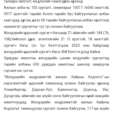
талаарх ойлголт, мэдлэгийг нэмэгдүүлэх хүрээнд:
Ажлын алба нь 105 сургалт, семинарыг 10017 /6040 эмэгтэй,
3977 эрэгтэй/ төрийн болон төрийн бус байгууллагын албан
хаагчдад хүргэж, үүнээс 60 төрийн байгууллагын албан хүсэлтээр
захиалгат сургалтыг тус тус зохион байгууллаа.
Жендэрийн үндэсний сургагч багшаар 21 аймгийн нийт 184 (76,
108),Нийслэл дүүрэг, агентлагийн 21 /3 эрэгтэй, 18 эмэгтэй/
сургагч багш тус тус бэлтгэгдэж 2023 оны байдлаар
жендэрийн үндэсний сургагч багш 368 бэлтгэгдээд байна.
Удирдах ажилтны жендэрийн цахим модулийн сургалтад
төрийн албаны 650 удирдах ажилтныг шинээр хамруулж
гэрчилгээг олгов.
“Жендэрийн мэдрэмжтэй ажлын байрны бодлого”-ын
хэрэгжилтийг үндэсний хэмжээнд зохион байгуулах хүрээнд
Улаанбаатар, Дархан-Уул, Баянхонгор, Дорнод, Увс,
Дундговь аймгийн аж ахуйн нэгж байгууллагын хүний нөөцийн
ажилтнуудад Жендэрийн мэдрэмжтэй ажлын байрны
бодлогыг танилцуулах сургалт зохион байгуулж, 117 аж ахуйн