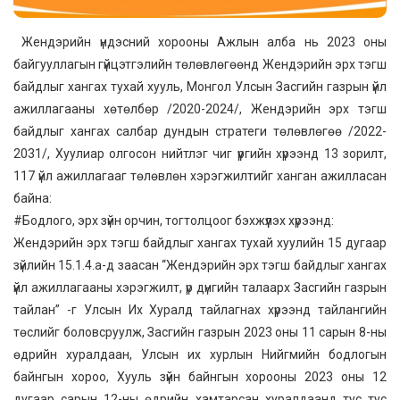
Жендэрийн үндэсний хорооны Ажлын алба нь 2023 оны
байгууллагын гүйцэтгэлийн төлөвлөгөөнд Жендэрийн эрх тэгш
байдлыг хангах тухай хууль, Монгол Улсын Засгийн газрын үйл
ажиллагааны хөтөлбөр /2020-2024/, Жендэрийн эрх тэгш
байдлыг хангах салбар дундын стратеги төлөвлөгөө /2022-
2031/, Хуулиар олгосон нийтлэг чиг үүргийн хүрээнд 13 зорилт,
117 үйл ажиллагааг төлөвлөн хэрэгжилтийг ханган ажилласан
байна:
#Бодлого, эрх зүйн орчин, тогтолцоог бэхжүүлэх хүрээнд:
Жендэрийн эрх тэгш байдлыг хангах тухай хуулийн 15 дугаар
зүйлийн 15.1.4.a-д заасан “Жендэрийн эрх тэгш байдлыг хангах
үйл ажиллагааны хэрэгжилт, үр дүнгийн талаарх Засгийн газрын
тайлан” -г Улсын Их Хуралд тайлагнах хүрээнд тайлангийн
төслийг боловсруулж, Засгийн газрын 2023 оны 11 сарын 8-ны
өдрийн хуралдаан, Улсын их хурлын Нийгмийн бодлогын
байнгын хороо, Хууль зүйн байнгын хорооны 2023 оны 12
дугаар сарын 12-ны өдрийн хамтарсан хуралдаанд тус тус