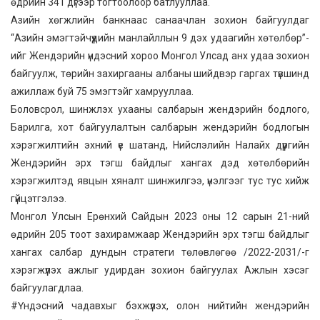
өдрийн 341 дүгээр тогтоолоор батлууллаа.
Азийн хөгжлийн банкнаас санаачлан зохион байгуулдаг
“Азийн эмэгтэйчүүдийн манлайллын 9 дэх удаагийн хөтөлбөр”-
ийг Жендэрийн үндэсний хороо Монгол Улсад анх удаа зохион
байгуулж, төрийн захиргааны албаны шийдвэр гаргах түвшинд
ажиллаж буй 75 эмэгтэйг хамрууллаа.
Боловсрол, шинжлэх ухааны салбарын жендэрийн бодлого,
Барилга, хот байгуулалтын салбарын жендэрийн бодлогын
хэрэгжилтийн эхний үе шатанд, Нийслэлийн Налайх дүүргийн
Жендэрийн эрх тэгш байдлыг хангах дэд хөтөлбөрийн
хэрэгжилтэд явцын хяналт шинжилгээ, үнэлгээг тус тус хийж
гүйцэтгэлээ.
Монгол Улсын Ерөнхий Сайдын 2023 оны 12 сарын 21-ний
өдрийн 205 тоот захирамжаар Жендэрийн эрх тэгш байдлыг
хангах салбар дундын стратеги төлөвлөгөө /2022-2031/-г
хэрэгжүүлэх ажлыг удирдан зохион байгуулах Ажлын хэсэг
байгуулагдлаа.
#Үндэсний чадавхыг бэхжүүлэх, олон нийтийн жендэрийн