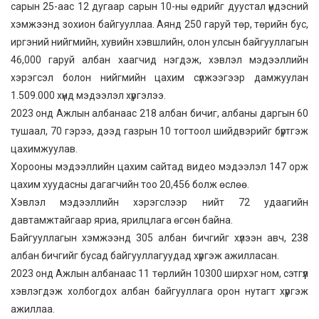
сарын 25-аас 12 дугаар сарын 10-ны өдрийг дуустал үндэсний
хэмжээнд зохион байгууллаа. Аянд 250 гаруй төр, төрийн бус,
иргэний нийгмийн, хувийн хэвшлийн, олон улсын байгууллагын
46,000 гаруй албан хаагчид нэгдэж, хэвлэл мэдээллийн
хэрэгсэл болон нийгмийн цахим сүлжээгээр дамжуулан
1.509.000 хүнд мэдээлэл хүргэлээ.
2023 онд Ажлын албанаас 218 албан бичиг, албаны даргын 60
тушаал, 70 гэрээ, дээд газрын 10 тогтоол шийдвэрийг бүртгэж
цахимжуулав.
Хорооны мэдээллийн цахим сайтад видео мэдээлэл 147 орж
цахим хуудасны дагагчийн тоо 20,456 болж өслөө.
Хэвлэл мэдээллийн хэрэгслээр нийт 72 удаагийн
давтамжтайгаар яриа, ярилцлага өгсөн байна.
Байгууллагын хэмжээнд 305 албан бичгийг хүлээн авч, 238
албан бичгийг бусад байгууллагуудад хүргэж ажилласан.
2023 онд Ажлын албанаас 11 төрлийн 10300 ширхэг ном, сэтгүүл
хэвлэгдэж холбогдох албан байгууллага орон нутагт хүргэж
ажиллаа.