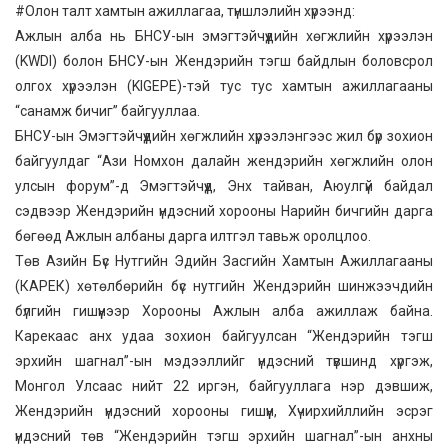
#Олон талт хамтын ажиллагаа, түншлэлийн хүрээнд:
Ажлын алба нь БНСУ-ын эмэгтэйчүүдийн хөгжлийн хүрээлэн
(KWDI) болон БНСУ-ын Жендэрийн тэгш байдлын боловсрол
олгох хүрээлэн (KIGEPE)-тэй тус тус хамтын ажиллагааны
“санамж бичиг” байгууллаа.
БНСУ-ын Эмэгтэйчүүдийн хөгжлийн хүрээлэнгээс жил бүр зохион
байгуулдаг “Ази Номхон далайн жендэрийн хөгжлийн олон
улсын форум”-д Эмэгтэйчүүд, Энх тайван, Аюулгүй байдал
сэдвээр Жендэрийн үндэсний хорооны Нарийн бичгийн дарга
бөгөөд Ажлын албаны дарга илтгэл тавьж оролцлоо.
Төв Азийн Бүс Нутгийн Эдийн Засгийн Хамтын Ажиллагааны
(КАРЕК) хөтөлбөрийн бүс нутгийн Жендэрийн шинжээчдийн
бүлгийн гишүүнээр Хорооны Ажлын алба ажиллаж байна.
Карекаас анх удаа зохион байгуулсан “Жендэрийн тэгш
эрхийн шагнал”-ын мэдээллийг үндэсний түвшинд хүргэж,
Монгол Улсаас нийт 22 иргэн, байгууллага нэр дэвшиж,
Жендэрийн үндэсний хорооны гишүүн, Хүчирхийллийн эсрэг
үндэсний төв “Жендэрийн тэгш эрхийн шагнал”-ын анхны