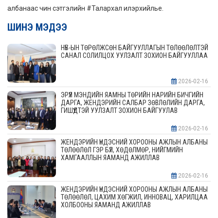
албанаас чин сэтгэлийн #Талархал илэрхийлье.
ШИНЭ МЭДЭЭ
НҮБ-ЫН ТӨРӨЛЖСӨН БАЙГУУЛЛАГЫН ТӨЛӨӨЛӨЛТЭЙ
САНАЛ СОЛИЛЦОХ УУЛЗАЛТ ЗОХИОН БАЙГУУЛЛАА
2026-02-16
ЭРҮҮЛ МЭНДИЙН ЯАМНЫ ТӨРИЙН НАРИЙН БИЧГИЙН
ДАРГА, ЖЕНДЭРИЙН САЛБАР ЗӨВЛӨЛИЙН ДАРГА,
ГИШҮҮДТЭЙ УУЛЗАЛТ ЗОХИОН БАЙГУУЛАВ
2026-02-16
ЖЕНДЭРИЙН ҮНДЭСНИЙ ХОРООНЫ АЖЛЫН АЛБАНЫ
ТӨЛӨӨЛӨЛ ГЭР БҮЛ, ХӨДӨЛМӨР, НИЙГМИЙН
ХАМГААЛЛЫН ЯАМАНД АЖИЛЛАВ
2026-02-16
ЖЕНДЭРИЙН ҮНДЭСНИЙ ХОРООНЫ АЖЛЫН АЛБАНЫ
ТӨЛӨӨЛӨЛ, ЦАХИМ ХӨГЖИЛ, ИННОВАЦ, ХАРИЛЦАА
ХОЛБООНЫ ЯАМАНД АЖИЛЛАВ