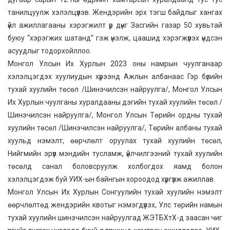
танилцуулж хэлэлцүүлэв. Жендэрийн эрх тэгш байдлыг хангах
үйл ажиллагааны хэрэгжилт үр дүнг Засгийн газар 50 хувьтай
буюу “хэрэгжих шатанд” гэж үнэлж, цаашид хэрэгжүүлэх үндсэн
асуудлыг тодорхойллоо.
Монгол Улсын Их Хурлын 2023 оны намрын чуулганаар
хэлэлцэгдэх хуулиудын хүрээнд Ажлын албанаас Гэр бүлийн
тухай хуулийн төсөл /Шинэчилсэн найруулга/, Монгол Улсын
Их Хурлын чуулганы хуралдааны дэгийн тухай хуулийн төсөл /
Шинэчилсэн найруулга/, Монгол Улсын Төрийн ордны тухай
хуулийн төсөл /Шинэчилсэн найруулга/, Төрийн албаны тухай
хуульд нэмэлт, өөрчлөлт оруулах тухай хуулийн төсөл,
Нийгмийн эрүүл мэндийн тусламж, үйлчилгээний тухай хуулийн
төсөлд санал боловсруулж холбогдох яамд болон
хэлэлцэгдэж буй УИХ-ын байнгын хороодод хүргүүлж ажиллав.
Монгол Улсын Их Хурлын Сонгуулийн тухай хуулийн нэмэлт
өөрчлөлтөд жендэрийн квотыг нэмэгдүүлэх, Улс төрийн намын
тухай хуулийн шинэчилсэн найруулгад ЖЭТБХтХ-д заасан чиг