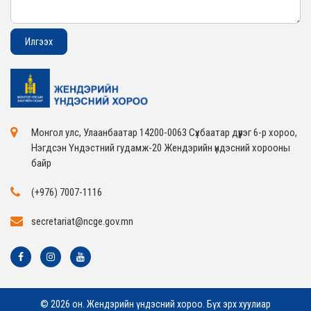
Монгол улс, Улаанбаатар 14200-0063 Сүхбаатар дүүрэг 6-р хороо,
Нэгдсэн Үндэстний гудамж-20 Жендэрийн үндэсний хорооны
байр
(+976) 7007-1116
secretariat@ncge.gov.mn
© 2026 он. Жендэрийн үндэсний хороо. Бүх эрх хуулиар