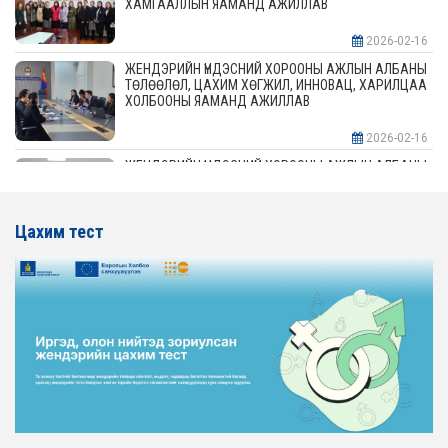
ХАМГААЛЛЫН ЯАМАНД АЖИЛЛАВ
2026-02-16
ЖЕНДЭРИЙН ҮНДЭСНИЙ ХОРООНЫ АЖЛЫН АЛБАНЫ
ТӨЛӨӨЛӨЛ, ЦАХИМ ХӨГЖИЛ, ИННОВАЦ, ХАРИЛЦАА
ХОЛБООНЫ ЯАМАНД АЖИЛЛАВ
2026-02-16
ЖЕНДЭРИЙН ҮНДЭСНИЙ ХОРООНЫ АЖЛЫН АЛБАНЫ
ТӨЛӨӨЛӨЛ АЖ ҮЙЛДВЭР, ЭРДЭС БАЯЛАГИЙН
ЯАМАНД АЖИЛЛАВ
Цахим тест
2026-02-16
ЖЕНДЭРИЙН ҮНДЭСНИЙ ХОРООНЫ АЖЛЫН АЛБАНЫ
ТӨЛӨӨЛӨЛ ХОТ БАЙГУУЛАЛТ, БАРИЛГА, ОРОН
СУУЦЖУУЛАЛТЫН ЯАМАНД АЖИЛЛАВ
2026-02-16
ЖЕНДЭРИЙН ЭРХ ТЭГШ БАЙДЛЫГ ХАНГАХ ҮЙЛ
АЖИЛЛАГААГ ЭРЧИМЖҮҮЛЭХ САРЫН ХУВААРЬТАЙ
ТАНИЛЦАНА УУ
2026-02-16