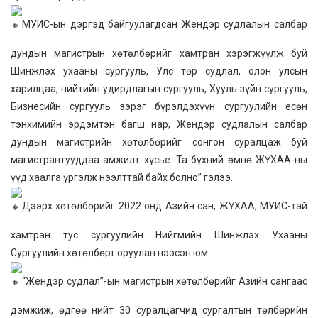
МУИС-ын дэргэд байгуулагдсан Жендэр судлалын салбар
дундын магистрын хөтөлбөрийг хамтран хэрэгжүүлж буй
Шинжлэх ухааны сургууль, Улс төр судлал, олон улсын
харилцаа, нийтийн удирдлагын сургууль, Хууль зүйн сургууль,
Бизнесийн сургууль зэрэг бүрэлдэхүүн сургуулийн есөн
тэнхимийн эрдэмтэн багш нар, Жендэр судлалын салбар
дундын магистрийн хөтөлбөрийг сонгон суралцаж буй
магистрантууддаа амжилт хүсье. Та бүхний өмнө ЖҮХАА-ны
үүд хаалга үргэлж нээлттай байх болно” гэлээ.
Дээрх хөтөлбөрийг 2022 онд Азийн сан, ЖҮХАА, МУИС-тай
хамтран тус сургуулийн Нийгмийн Шинжлэх Ухааны
Сургуулийн хөтөлбөрт оруулан нээсэн юм.
“Жендэр судлал”-ын магистрын хөтөлбөрийг Азийн сангаас
дэмжиж, өдгөө нийт 30 суралцагчид сургалтын төлбөрийн