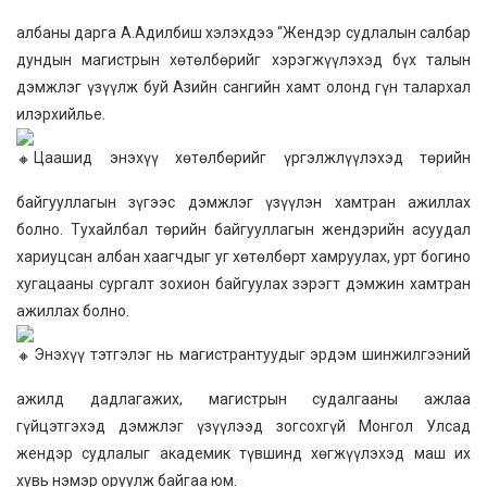
албаны дарга А.Адилбиш хэлэхдээ “Жендэр судлалын салбар
дундын магистрын хөтөлбөрийг хэрэгжүүлэхэд бүх талын
дэмжлэг үзүүлж буй Азийн сангийн хамт олонд гүн талархал
илэрхийлье.
Цаашид энэхүү хөтөлбөрийг үргэлжлүүлэхэд төрийн
байгууллагын зүгээс дэмжлэг үзүүлэн хамтран ажиллах
болно. Тухайлбал төрийн байгууллагын жендэрийн асуудал
хариуцсан албан хаагчдыг уг хөтөлбөрт хамруулах, урт богино
хугацааны сургалт зохион байгуулах зэрэгт дэмжин хамтран
ажиллах болно.
Энэхүү тэтгэлэг нь магистрантуудыг эрдэм шинжилгээний
ажилд дадлагажих, магистрын судалгааны ажлаа
гүйцэтгэхэд дэмжлэг үзүүлээд зогсохгүй Монгол Улсад
жендэр судлалыг академик түвшинд хөгжүүлэхэд маш их
хувь нэмэр оруулж байгаа юм.