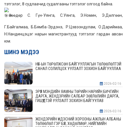
тэтгэлэг, 8 судлаачид судалгааны тэтгэлэг олгоод байна.
Өнөөдөр С. Гүн-Уянга, С.Уянга, Э.Номин, Э.Дөлгөөн,
Г.Байгалмаа, Б.Бямба-Эрдэнэ, Р.Цэвээндулам, О.Дариймаа,
Н.Нандинцэцэг нарын магистрантууд тэтгэлэг гардан авсан
юм.
ШИНЭ МЭДЭЭ
НҮБ-ЫН ТӨРӨЛЖСӨН БАЙГУУЛЛАГЫН ТӨЛӨӨЛӨЛТЭЙ
САНАЛ СОЛИЛЦОХ УУЛЗАЛТ ЗОХИОН БАЙГУУЛЛАА
2026-02-16
ЭРҮҮЛ МЭНДИЙН ЯАМНЫ ТӨРИЙН НАРИЙН БИЧГИЙН
ДАРГА, ЖЕНДЭРИЙН САЛБАР ЗӨВЛӨЛИЙН ДАРГА,
ГИШҮҮДТЭЙ УУЛЗАЛТ ЗОХИОН БАЙГУУЛАВ
2026-02-16
ЖЕНДЭРИЙН ҮНДЭСНИЙ ХОРООНЫ АЖЛЫН АЛБАНЫ
ТӨЛӨӨЛӨЛ ГЭР БҮЛ, ХӨДӨЛМӨР, НИЙГМИЙН