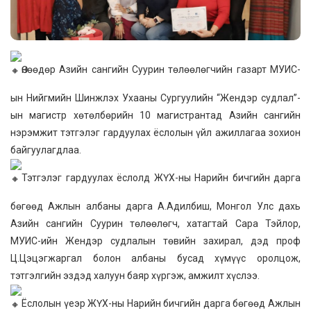
Өнөөдөр Азийн сангийн Суурин төлөөлөгчийн газарт МУИС-
ын Нийгмийн Шинжлэх Ухааны Сургуулийн “Жендэр судлал”-
ын магистр хөтөлбөрийн 10 магистрантад Азийн сангийн
нэрэмжит тэтгэлэг гардуулах ёслолын үйл ажиллагаа зохион
байгуулагдлаа.
Тэтгэлэг гардуулах ёслолд ЖҮХ-ны Нарийн бичгийн дарга
бөгөөд Ажлын албаны дарга А.Адилбиш, Монгол Улс дахь
Азийн сангийн Суурин төлөөлөгч, хатагтай Сара Тэйлор,
МУИС-ийн Жендэр судлалын төвийн захирал, дэд проф
Ц.Цэцэгжаргал болон албаны бусад хүмүүс оролцож,
тэтгэлгийн эздэд халуун баяр хүргэж, амжилт хүслээ.
Ёслолын үеэр ЖҮХ-ны Нарийн бичгийн дарга бөгөөд Ажлын