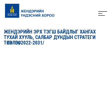
ЖЕНДЭРИЙН ЭРХ ТЭГШ БАЙДЛЫГ ХАНГАХ
ТУХАЙ ХУУЛЬ, САЛБАР ДУНДЫН СТРАТЕГИ
ТӨЛӨВЛӨГӨӨ /2022-2031/