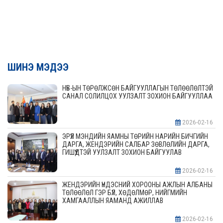
ШИНЭ МЭДЭЭ
НҮБ-ЫН ТӨРӨЛЖСӨН БАЙГУУЛЛАГЫН ТӨЛӨӨЛӨЛТЭЙ
САНАЛ СОЛИЛЦОХ УУЛЗАЛТ ЗОХИОН БАЙГУУЛЛАА
2026-02-16
ЭРҮҮЛ МЭНДИЙН ЯАМНЫ ТӨРИЙН НАРИЙН БИЧГИЙН
ДАРГА, ЖЕНДЭРИЙН САЛБАР ЗӨВЛӨЛИЙН ДАРГА,
ГИШҮҮДТЭЙ УУЛЗАЛТ ЗОХИОН БАЙГУУЛАВ
2026-02-16
ЖЕНДЭРИЙН ҮНДЭСНИЙ ХОРООНЫ АЖЛЫН АЛБАНЫ
ТӨЛӨӨЛӨЛ ГЭР БҮЛ, ХӨДӨЛМӨР, НИЙГМИЙН
ХАМГААЛЛЫН ЯАМАНД АЖИЛЛАВ
2026-02-16