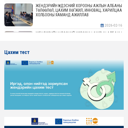
ЖЕНДЭРИЙН ҮНДЭСНИЙ ХОРООНЫ АЖЛЫН АЛБАНЫ
ТӨЛӨӨЛӨЛ, ЦАХИМ ХӨГЖИЛ, ИННОВАЦ, ХАРИЛЦАА
ХОЛБООНЫ ЯАМАНД АЖИЛЛАВ
2026-02-16
ЖЕНДЭРИЙН ҮНДЭСНИЙ ХОРООНЫ АЖЛЫН АЛБАНЫ
ТӨЛӨӨЛӨЛ АЖ ҮЙЛДВЭР, ЭРДЭС БАЯЛАГИЙН
ЯАМАНД АЖИЛЛАВ
Цахим тест
2026-02-16
ЖЕНДЭРИЙН ҮНДЭСНИЙ ХОРООНЫ АЖЛЫН АЛБАНЫ
ТӨЛӨӨЛӨЛ ХОТ БАЙГУУЛАЛТ, БАРИЛГА, ОРОН
СУУЦЖУУЛАЛТЫН ЯАМАНД АЖИЛЛАВ
2026-02-16
ЖЕНДЭРИЙН ЭРХ ТЭГШ БАЙДЛЫГ ХАНГАХ ҮЙЛ
АЖИЛЛАГААГ ЭРЧИМЖҮҮЛЭХ САРЫН ХУВААРЬТАЙ
ТАНИЛЦАНА УУ
2026-02-16
ЖЕНДЭРИЙН ҮНДЭСНИЙ ХОРООНЫ АЖЛЫН АЛБАНЫ
ТӨЛӨӨЛӨЛ ЗАМ ТЭЭВРИЙН ЯАМАНД АЖИЛЛАВ