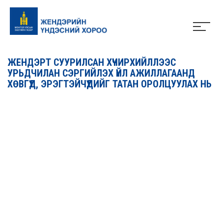
ЖЕНДЭРТ СУУРИЛСАН ХҮЧИРХИЙЛЛЭЭС
УРЬДЧИЛАН СЭРГИЙЛЭХ ҮЙЛ АЖИЛЛАГААНД
ХӨВГҮҮД, ЭРЭГТЭЙЧҮҮДИЙГ ТАТАН ОРОЛЦУУЛАХ НЬ