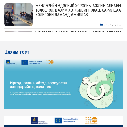
ЖЕНДЭРИЙН ҮНДЭСНИЙ ХОРООНЫ АЖЛЫН АЛБАНЫ
ТӨЛӨӨЛӨЛ, ЦАХИМ ХӨГЖИЛ, ИННОВАЦ, ХАРИЛЦАА
ХОЛБООНЫ ЯАМАНД АЖИЛЛАВ
2026-02-16
ЖЕНДЭРИЙН ҮНДЭСНИЙ ХОРООНЫ АЖЛЫН АЛБАНЫ
ТӨЛӨӨЛӨЛ АЖ ҮЙЛДВЭР, ЭРДЭС БАЯЛАГИЙН
ЯАМАНД АЖИЛЛАВ
Цахим тест
2026-02-16
ЖЕНДЭРИЙН ҮНДЭСНИЙ ХОРООНЫ АЖЛЫН АЛБАНЫ
ТӨЛӨӨЛӨЛ ХОТ БАЙГУУЛАЛТ, БАРИЛГА, ОРОН
СУУЦЖУУЛАЛТЫН ЯАМАНД АЖИЛЛАВ
2026-02-16
ЖЕНДЭРИЙН ЭРХ ТЭГШ БАЙДЛЫГ ХАНГАХ ҮЙЛ
АЖИЛЛАГААГ ЭРЧИМЖҮҮЛЭХ САРЫН ХУВААРЬТАЙ
ТАНИЛЦАНА УУ
2026-02-16
ЖЕНДЭРИЙН ҮНДЭСНИЙ ХОРООНЫ АЖЛЫН АЛБАНЫ
ТӨЛӨӨЛӨЛ ЗАМ ТЭЭВРИЙН ЯАМАНД АЖИЛЛАВ