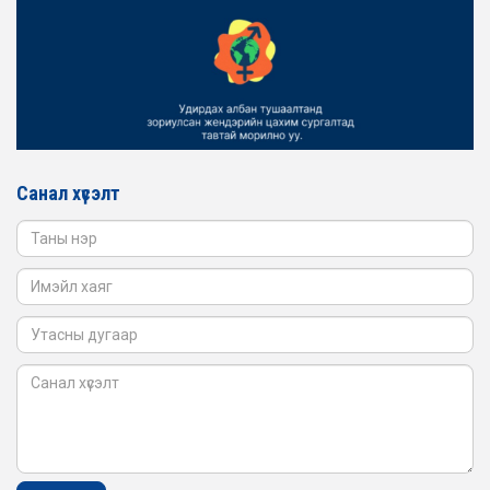
2026-02-16
ЖЕНДЭРИЙН ҮНДЭСНИЙ ХОРООНЫ АЖЛЫН АЛБАНЫ
ТӨЛӨӨЛӨЛ БАТЛАН ХАМГААЛАХ ЯАМАНД
АЖИЛЛАВ
2026-02-16
ЖЕНДЭРИЙН ҮНДЭСНИЙ ХОРООНЫ АЖЛЫН АЛБАНЫ
ТӨЛӨӨЛӨЛ САНГИЙН ЯАМАНД АЖИЛЛАВ
Санал хүсэлт
2026-02-05