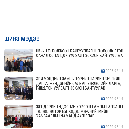
ШИНЭ МЭДЭЭ
НҮБ-ЫН ТӨРӨЛЖСӨН БАЙГУУЛЛАГЫН ТӨЛӨӨЛӨЛТЭЙ
САНАЛ СОЛИЛЦОХ УУЛЗАЛТ ЗОХИОН БАЙГУУЛЛАА
2026-02-16
ЭРҮҮЛ МЭНДИЙН ЯАМНЫ ТӨРИЙН НАРИЙН БИЧГИЙН
ДАРГА, ЖЕНДЭРИЙН САЛБАР ЗӨВЛӨЛИЙН ДАРГА,
ГИШҮҮДТЭЙ УУЛЗАЛТ ЗОХИОН БАЙГУУЛАВ
2026-02-16
ЖЕНДЭРИЙН ҮНДЭСНИЙ ХОРООНЫ АЖЛЫН АЛБАНЫ
ТӨЛӨӨЛӨЛ ГЭР БҮЛ, ХӨДӨЛМӨР, НИЙГМИЙН
ХАМГААЛЛЫН ЯАМАНД АЖИЛЛАВ
2026-02-16