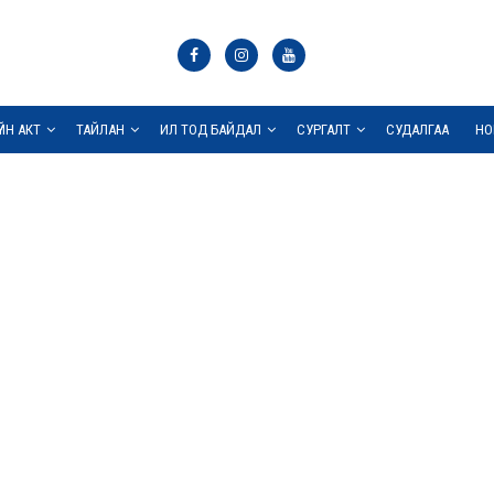
ҮЙН АКТ
ТАЙЛАН
ИЛ ТОД БАЙДАЛ
СУРГАЛТ
СУДАЛГАА
НО