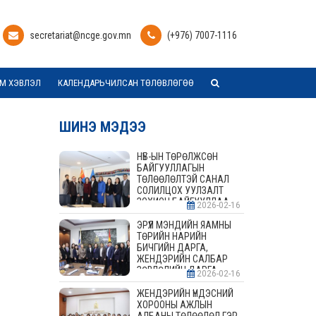
secretariat@ncge.gov.mn
(+976) 7007-1116
М ХЭВЛЭЛ
КАЛЕНДАРЬЧИЛСАН ТӨЛӨВЛӨГӨӨ
ШИНЭ МЭДЭЭ
НҮБ-ЫН ТӨРӨЛЖСӨН
БАЙГУУЛЛАГЫН
ТӨЛӨӨЛӨЛТЭЙ САНАЛ
СОЛИЛЦОХ УУЛЗАЛТ
ЗОХИОН БАЙГУУЛЛАА
2026-02-16
ЭРҮҮЛ МЭНДИЙН ЯАМНЫ
ТӨРИЙН НАРИЙН
БИЧГИЙН ДАРГА,
ЖЕНДЭРИЙН САЛБАР
ЗӨВЛӨЛИЙН ДАРГА,
2026-02-16
ГИШҮҮДТЭЙ УУЛЗАЛТ
ЗОХИОН БАЙГУУЛАВ
ЖЕНДЭРИЙН ҮНДЭСНИЙ
ХОРООНЫ АЖЛЫН