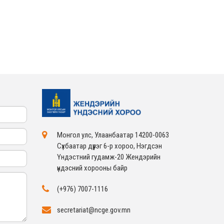
ЖЕНДЭРИЙН ҮНДЭСНИЙ
ХОРООНЫ АЖЛЫН
АЛБАНЫ ТӨЛӨӨЛӨЛ ЗАМ
ТЭЭВРИЙН ЯАМАНД
АЖИЛЛАВ
2026-02-16
ЖЕНДЭРИЙН ҮНДЭСНИЙ
ХОРООНЫ АЖЛЫН
АЛБАНЫ ТӨЛӨӨЛӨЛ
БАТЛАН ХАМГААЛАХ
ЯАМАНД АЖИЛЛАВ
2026-02-16
ЖЕНДЭРИЙН ҮНДЭСНИЙ
ХОРООНЫ АЖЛЫН
АЛБАНЫ ТӨЛӨӨЛӨЛ
САНГИЙН ЯАМАНД
АЖИЛЛАВ
2026-02-05
Монгол улс, Улаанбаатар 14200-0063
Сүхбаатар дүүрэг 6-р хороо, Нэгдсэн
Үндэстний гудамж-20 Жендэрийн
үндэсний хорооны байр
(+976) 7007-1116
secretariat@ncge.gov.mn