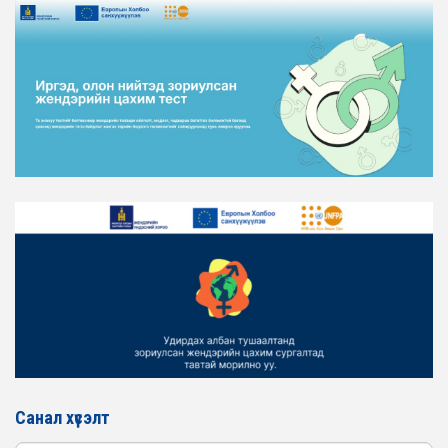
ЖЕНДЭРИЙН ҮНДЭСНИЙ ХОРООНЫ АЖЛЫН АЛБАНЫ
ТӨЛӨӨЛӨЛ ХОТ БАЙГУУЛАЛТ, БАРИЛГА, ОРОН
СУУЦЖУУЛАЛТЫН ЯАМАНД АЖИЛЛАВ
2026-02-16
ЖЕНДЭРИЙН ЭРХ ТЭГШ БАЙДЛЫГ ХАНГАХ ҮЙЛ
АЖИЛЛАГААГ ЭРЧИМЖҮҮЛЭХ САРЫН ХУВААРЬТАЙ
ТАНИЛЦАНА УУ
2026-02-16
ЖЕНДЭРИЙН ҮНДЭСНИЙ ХОРООНЫ АЖЛЫН АЛБАНЫ
ТӨЛӨӨЛӨЛ ЗАМ ТЭЭВРИЙН ЯАМАНД АЖИЛЛАВ
2026-02-16
ЖЕНДЭРИЙН ҮНДЭСНИЙ ХОРООНЫ АЖЛЫН АЛБАНЫ
ТӨЛӨӨЛӨЛ БАТЛАН ХАМГААЛАХ ЯАМАНД
АЖИЛЛАВ
2026-02-16
ЖЕНДЭРИЙН ҮНДЭСНИЙ ХОРООНЫ АЖЛЫН АЛБАНЫ
ТӨЛӨӨЛӨЛ САНГИЙН ЯАМАНД АЖИЛЛАВ
Санал хүсэлт