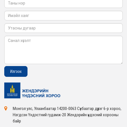
2026-02-05
Монгол улс, Улаанбаатар 14200-0063 Сүхбаатар дүүрэг 6-р хороо,
Нэгдсэн Үндэстний гудамж-20 Жендэрийн үндэсний хорооны
байр