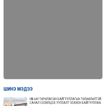
ШИНЭ МЭДЭЭ
НҮБ-ЫН ТӨРӨЛЖСӨН БАЙГУУЛЛАГЫН ТӨЛӨӨЛӨЛТЭЙ
САНАЛ СОЛИЛЦОХ УУЛЗАЛТ ЗОХИОН БАЙГУУЛЛАА