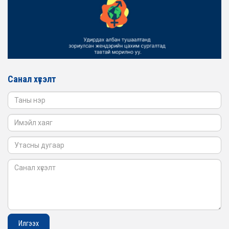
2026-02-16
ЖЕНДЭРИЙН ҮНДЭСНИЙ ХОРООНЫ АЖЛЫН АЛБАНЫ
ТӨЛӨӨЛӨЛ БАТЛАН ХАМГААЛАХ ЯАМАНД
АЖИЛЛАВ
2026-02-16
ЖЕНДЭРИЙН ҮНДЭСНИЙ ХОРООНЫ АЖЛЫН АЛБАНЫ
ТӨЛӨӨЛӨЛ САНГИЙН ЯАМАНД АЖИЛЛАВ
Санал хүсэлт
2026-02-05