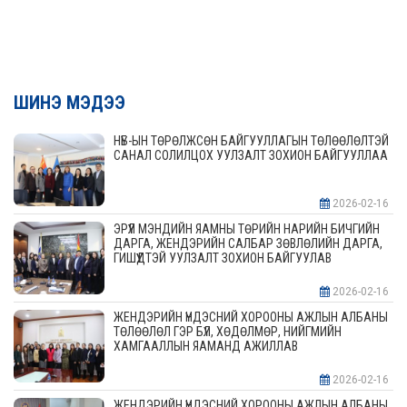
ШИНЭ МЭДЭЭ
НҮБ-ЫН ТӨРӨЛЖСӨН БАЙГУУЛЛАГЫН ТӨЛӨӨЛӨЛТЭЙ
САНАЛ СОЛИЛЦОХ УУЛЗАЛТ ЗОХИОН БАЙГУУЛЛАА
2026-02-16
ЭРҮҮЛ МЭНДИЙН ЯАМНЫ ТӨРИЙН НАРИЙН БИЧГИЙН
ДАРГА, ЖЕНДЭРИЙН САЛБАР ЗӨВЛӨЛИЙН ДАРГА,
ГИШҮҮДТЭЙ УУЛЗАЛТ ЗОХИОН БАЙГУУЛАВ
2026-02-16
ЖЕНДЭРИЙН ҮНДЭСНИЙ ХОРООНЫ АЖЛЫН АЛБАНЫ
ТӨЛӨӨЛӨЛ ГЭР БҮЛ, ХӨДӨЛМӨР, НИЙГМИЙН
ХАМГААЛЛЫН ЯАМАНД АЖИЛЛАВ
2026-02-16
ЖЕНДЭРИЙН ҮНДЭСНИЙ ХОРООНЫ АЖЛЫН АЛБАНЫ