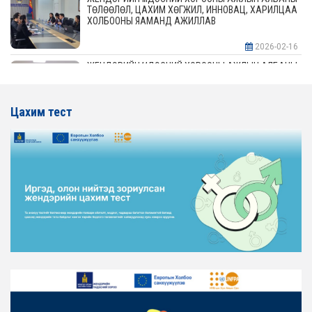
ТӨЛӨӨЛӨЛ, ЦАХИМ ХӨГЖИЛ, ИННОВАЦ, ХАРИЛЦАА
ХОЛБООНЫ ЯАМАНД АЖИЛЛАВ
2026-02-16
ЖЕНДЭРИЙН ҮНДЭСНИЙ ХОРООНЫ АЖЛЫН АЛБАНЫ
ТӨЛӨӨЛӨЛ АЖ ҮЙЛДВЭР, ЭРДЭС БАЯЛАГИЙН
ЯАМАНД АЖИЛЛАВ
Цахим тест
2026-02-16
ЖЕНДЭРИЙН ҮНДЭСНИЙ ХОРООНЫ АЖЛЫН АЛБАНЫ
ТӨЛӨӨЛӨЛ ХОТ БАЙГУУЛАЛТ, БАРИЛГА, ОРОН
СУУЦЖУУЛАЛТЫН ЯАМАНД АЖИЛЛАВ
2026-02-16
ЖЕНДЭРИЙН ЭРХ ТЭГШ БАЙДЛЫГ ХАНГАХ ҮЙЛ
АЖИЛЛАГААГ ЭРЧИМЖҮҮЛЭХ САРЫН ХУВААРЬТАЙ
ТАНИЛЦАНА УУ
2026-02-16
ЖЕНДЭРИЙН ҮНДЭСНИЙ ХОРООНЫ АЖЛЫН АЛБАНЫ
ТӨЛӨӨЛӨЛ ЗАМ ТЭЭВРИЙН ЯАМАНД АЖИЛЛАВ