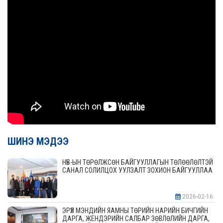
ШИНЭ МЭДЭЭ
НҮБ-ЫН ТӨРӨЛЖСӨН БАЙГУУЛЛАГЫН ТӨЛӨӨЛӨЛТЭЙ
САНАЛ СОЛИЛЦОХ УУЛЗАЛТ ЗОХИОН БАЙГУУЛЛАА
2026-02-16
ЭРҮҮЛ МЭНДИЙН ЯАМНЫ ТӨРИЙН НАРИЙН БИЧГИЙН
ДАРГА, ЖЕНДЭРИЙН САЛБАР ЗӨВЛӨЛИЙН ДАРГА,