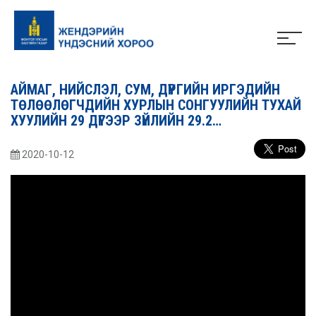
АЙМАГ, НИЙСЛЭЛ, СУМ, ДҮҮРГИЙН ИРГЭДИЙН
ТӨЛӨӨЛӨГЧДИЙН ХУРЛЫН СОНГУУЛИЙН ТУХАЙ
ХУУЛИЙН 29 ДҮГЭЭР ЗҮЙЛИЙН 29.2…
2020-10-12