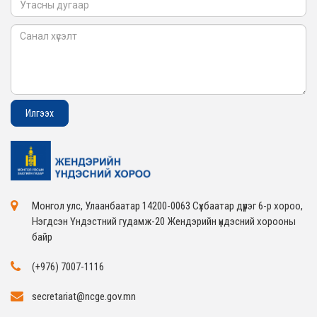
Монгол улс, Улаанбаатар 14200-0063 Сүхбаатар дүүрэг 6-р хороо,
Нэгдсэн Үндэстний гудамж-20 Жендэрийн үндэсний хорооны
байр
(+976) 7007-1116
secretariat@ncge.gov.mn