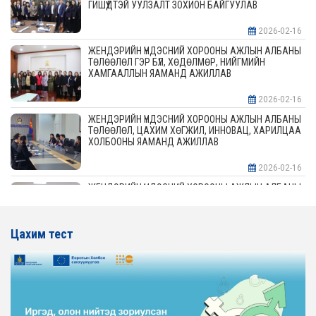
ГИШҮҮДТЭЙ УУЛЗАЛТ ЗОХИОН БАЙГУУЛАВ
2026-02-16
ЖЕНДЭРИЙН ҮНДЭСНИЙ ХОРООНЫ АЖЛЫН АЛБАНЫ
ТӨЛӨӨЛӨЛ ГЭР БҮЛ, ХӨДӨЛМӨР, НИЙГМИЙН
ХАМГААЛЛЫН ЯАМАНД АЖИЛЛАВ
2026-02-16
ЖЕНДЭРИЙН ҮНДЭСНИЙ ХОРООНЫ АЖЛЫН АЛБАНЫ
ТӨЛӨӨЛӨЛ, ЦАХИМ ХӨГЖИЛ, ИННОВАЦ, ХАРИЛЦАА
ХОЛБООНЫ ЯАМАНД АЖИЛЛАВ
2026-02-16
ЖЕНДЭРИЙН ҮНДЭСНИЙ ХОРООНЫ АЖЛЫН АЛБАНЫ
ТӨЛӨӨЛӨЛ АЖ ҮЙЛДВЭР, ЭРДЭС БАЯЛАГИЙН
ЯАМАНД АЖИЛЛАВ
Цахим тест
2026-02-16
ЖЕНДЭРИЙН ҮНДЭСНИЙ ХОРООНЫ АЖЛЫН АЛБАНЫ
ТӨЛӨӨЛӨЛ ХОТ БАЙГУУЛАЛТ, БАРИЛГА, ОРОН
СУУЦЖУУЛАЛТЫН ЯАМАНД АЖИЛЛАВ
2026-02-16