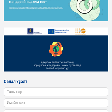
ЖЕНДЭРИЙН ЭРХ ТЭГШ БАЙДЛЫГ ХАНГАХ ҮЙЛ
АЖИЛЛАГААГ ЭРЧИМЖҮҮЛЭХ САРЫН ХУВААРЬТАЙ
ТАНИЛЦАНА УУ
2026-02-16
ЖЕНДЭРИЙН ҮНДЭСНИЙ ХОРООНЫ АЖЛЫН АЛБАНЫ
ТӨЛӨӨЛӨЛ ЗАМ ТЭЭВРИЙН ЯАМАНД АЖИЛЛАВ
2026-02-16
ЖЕНДЭРИЙН ҮНДЭСНИЙ ХОРООНЫ АЖЛЫН АЛБАНЫ
ТӨЛӨӨЛӨЛ БАТЛАН ХАМГААЛАХ ЯАМАНД
АЖИЛЛАВ
2026-02-16
ЖЕНДЭРИЙН ҮНДЭСНИЙ ХОРООНЫ АЖЛЫН АЛБАНЫ
ТӨЛӨӨЛӨЛ САНГИЙН ЯАМАНД АЖИЛЛАВ
Санал хүсэлт
2026-02-05