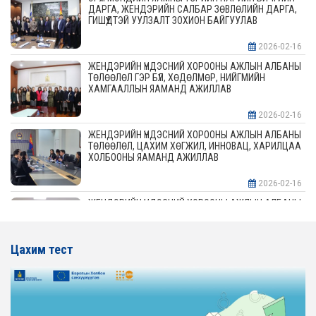
ДАРГА, ЖЕНДЭРИЙН САЛБАР ЗӨВЛӨЛИЙН ДАРГА,
ГИШҮҮДТЭЙ УУЛЗАЛТ ЗОХИОН БАЙГУУЛАВ
2026-02-16
ЖЕНДЭРИЙН ҮНДЭСНИЙ ХОРООНЫ АЖЛЫН АЛБАНЫ
ТӨЛӨӨЛӨЛ ГЭР БҮЛ, ХӨДӨЛМӨР, НИЙГМИЙН
ХАМГААЛЛЫН ЯАМАНД АЖИЛЛАВ
2026-02-16
ЖЕНДЭРИЙН ҮНДЭСНИЙ ХОРООНЫ АЖЛЫН АЛБАНЫ
ТӨЛӨӨЛӨЛ, ЦАХИМ ХӨГЖИЛ, ИННОВАЦ, ХАРИЛЦАА
ХОЛБООНЫ ЯАМАНД АЖИЛЛАВ
2026-02-16
ЖЕНДЭРИЙН ҮНДЭСНИЙ ХОРООНЫ АЖЛЫН АЛБАНЫ
ТӨЛӨӨЛӨЛ АЖ ҮЙЛДВЭР, ЭРДЭС БАЯЛАГИЙН
ЯАМАНД АЖИЛЛАВ
Цахим тест
2026-02-16
ЖЕНДЭРИЙН ҮНДЭСНИЙ ХОРООНЫ АЖЛЫН АЛБАНЫ
ТӨЛӨӨЛӨЛ ХОТ БАЙГУУЛАЛТ, БАРИЛГА, ОРОН
СУУЦЖУУЛАЛТЫН ЯАМАНД АЖИЛЛАВ