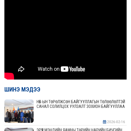
ШИНЭ МЭДЭЭ
НҮБ-ЫН ТӨРӨЛЖСӨН БАЙГУУЛЛАГЫН ТӨЛӨӨЛӨЛТЭЙ
САНАЛ СОЛИЛЦОХ УУЛЗАЛТ ЗОХИОН БАЙГУУЛЛАА
2026-02-16
ЭРҮҮЛ МЭНДИЙН ЯАМНЫ ТӨРИЙН НАРИЙН БИЧГИЙН