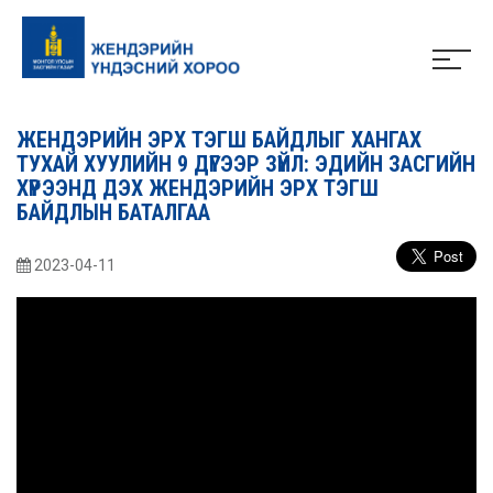
ЖЕНДЭРИЙН ЭРХ ТЭГШ БАЙДЛЫГ ХАНГАХ
ТУХАЙ ХУУЛИЙН 9 ДҮГЭЭР ЗҮЙЛ: ЭДИЙН ЗАСГИЙН
ХҮРЭЭНД ДЭХ ЖЕНДЭРИЙН ЭРХ ТЭГШ
БАЙДЛЫН БАТАЛГАА
2023-04-11