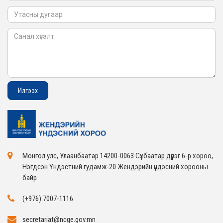
Монгол улс, Улаанбаатар 14200-0063 Сүхбаатар дүүрэг 6-р хороо,
Нэгдсэн Үндэстний гудамж-20 Жендэрийн үндэсний хорооны
байр
(+976) 7007-1116
secretariat@ncge.gov.mn