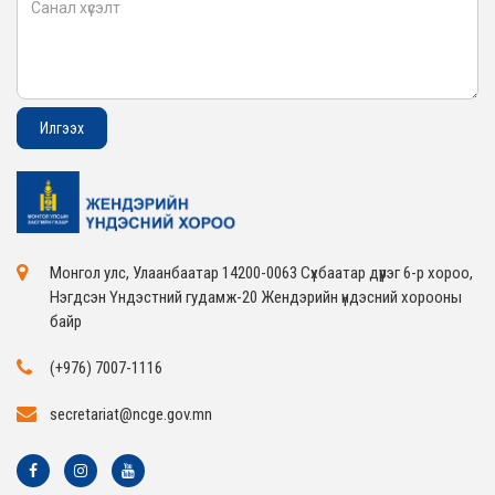
Монгол улс, Улаанбаатар 14200-0063 Сүхбаатар дүүрэг 6-р хороо,
Нэгдсэн Үндэстний гудамж-20 Жендэрийн үндэсний хорооны
байр
(+976) 7007-1116
secretariat@ncge.gov.mn