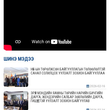
ШИНЭ МЭДЭЭ
НҮБ-ЫН ТӨРӨЛЖСӨН БАЙГУУЛЛАГЫН ТӨЛӨӨЛӨЛТЭЙ
САНАЛ СОЛИЛЦОХ УУЛЗАЛТ ЗОХИОН БАЙГУУЛЛАА
2026-02-16
ЭРҮҮЛ МЭНДИЙН ЯАМНЫ ТӨРИЙН НАРИЙН БИЧГИЙН
ДАРГА, ЖЕНДЭРИЙН САЛБАР ЗӨВЛӨЛИЙН ДАРГА,
ГИШҮҮДТЭЙ УУЛЗАЛТ ЗОХИОН БАЙГУУЛАВ