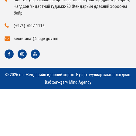
Нэгдсэн Үндэстний гудамж-20 Жендэрийн үндэсний хорооны
байр
(+976) 7007-1116
secretariat@ncge.gov.mn
© 2026 он. Жендэрийн үндэсний хороо. Бүх эрх хуулиар хамгаалагдсан.
Вэб хөгжүүлэгч
Mind Agency