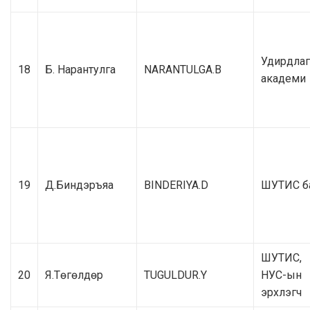
Удирдла
18
Б. Нарантулга
NARANTULGA.B
академи
19
Д.Биндэръяа
BINDERIYA.D
ШУТИС б
ШУТИС,
20
Я.Төгөлдөр
TUGULDUR.Y
НУС-ын
эрхлэгч