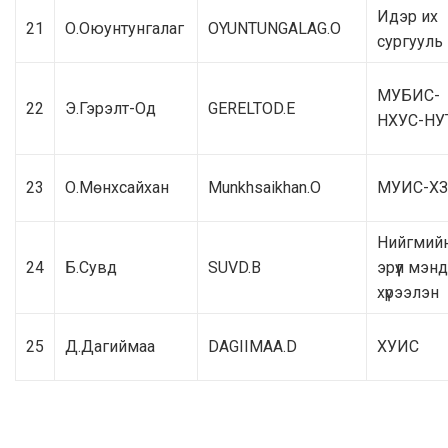
Идэр их
21
О.Оюунтунгалаг
OYUNTUNGALAG.O
сургууль
МУБИС-
22
Э.Гэрэлт-Од
GERELTOD.E
НХУС-НУ
23
О.Мөнхсайхан
Munkhsaikhan.O
МУИС-ХЗ
Нийгмий
24
Б.Сувд
SUVD.B
эрүүл мэн
хүрээлэн
25
Д.Дагиймаа
DAGIIMAA.D
ХУИС