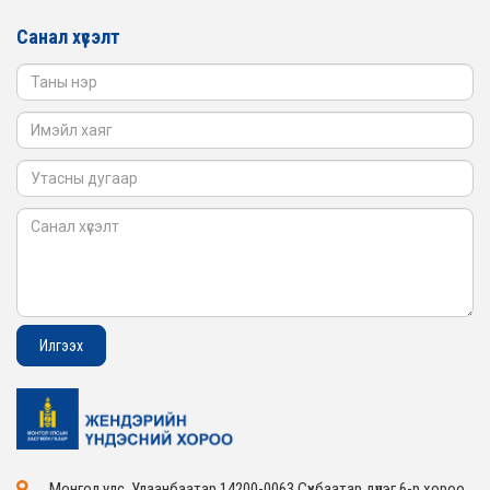
Санал хүсэлт
Монгол улс, Улаанбаатар 14200-0063 Сүхбаатар дүүрэг 6-р хороо,