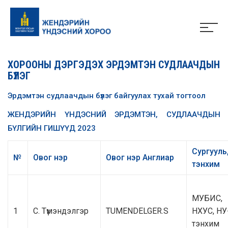
ХОРООНЫ ДЭРГЭДЭХ ЭРДЭМТЭН СУДЛААЧДЫН
БҮЛЭГ
Эрдэмтэн судлаачдын бүлэг байгуулах тухай тогтоол
ЖЕНДЭРИЙН ҮНДЭСНИЙ ЭРДЭМТЭН, СУДЛААЧДЫН
БҮЛГИЙН ГИШҮҮД 2023
Сургууль
№
Овог нэр
Овог нэр Англиар
тэнхим
МУБИС,
1
С. Түмэндэлгэр
TUMENDELGER.S
НХУС, НУ
тэнхим