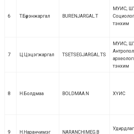
МУИС, Ш
6
T.Бүрэнжаргал
BURENJARGAL.T
Социоло
тэнхим
МУИС, Ш
Антропол
7
Ц.Цэцэгжаргал
TSETSEGJARGAL.TS
археолог
тэнхим
8
Н.Болдмаа
BOLDMAA.N
ХҮИС
Удирдла
9
Н.Наранчимэг
NARANCHIMEG.B