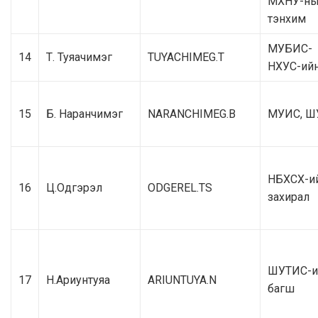
МХНУ-н
тэнхим
МУБИС-
14
Т. Туяачимэг
TUYACHIMEG.T
НХУС-ий
15
Б. Наранчимэг
NARANCHIMEG.B
МУИС, Ш
НБХСХ-и
16
Ц.Одгэрэл
ODGEREL.TS
захирал
ШУТИС-и
17
Н.Ариунтуяа
ARIUNTUYA.N
багш