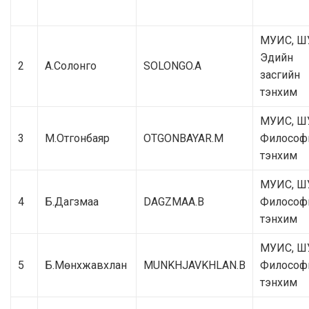
МУИС, Ш
Эдийн
2
А.Солонго
SOLONGO.A
засгийн
тэнхим
МУИС, Ш
3
М.Отгонбаяр
OTGONBAYAR.M
Философ
тэнхим
МУИС, Ш
4
Б.Дагзмаа
DAGZMAA.B
Философ
тэнхим
МУИС, Ш
5
Б.Мөнхжавхлан
MUNKHJAVKHLAN.B
Философ
тэнхим