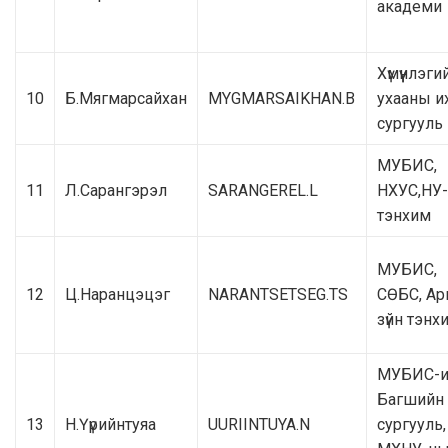
академи
Хүмүүнлэги
10
Б.Мягмарсайхан
MYGMARSAIKHAN.B
ухааны и
сургууль
МУБИС,
11
Л.Сарангэрэл
SARANGEREL.L
НХУС,НУ
тэнхим
МУБИС,
12
Ц.Наранцэцэг
NARANTSETSEG.TS
СӨБС, Ар
зүйн тэнх
МУБИС-и
Багшийн
13
Н.Үүрийнтуяа
UURIINTUYA.N
сургууль,