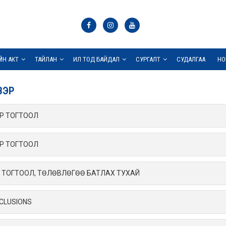
ҮЙН АКТ
ТАЙЛАН
ИЛ ТОД БАЙДАЛ
СУРГАЛТ
СУДАЛГАА
НО
ВЭР
АР ТОГТООЛ
АР ТОГТООЛ
ЭР ТОГТООЛ, ТӨЛӨВЛӨГӨӨ БАТЛАХ ТУХАЙ
CLUSIONS