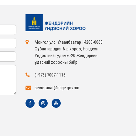
Монгол улс, Улаанбаатар 14200-0063
Сүхбаатар дүүрэг 6-р хороо, Нэгдсэн
Үндэстний гудамж-20 Жендэрийн
үндэсний хорооны байр
(+976) 7007-1116
secretariat@ncge.gov.mn