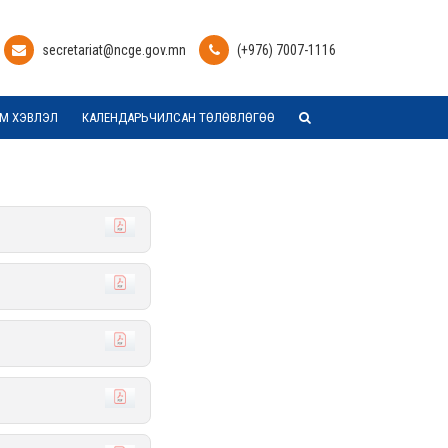
secretariat@ncge.gov.mn
(+976) 7007-1116
М ХЭВЛЭЛ
КАЛЕНДАРЬЧИЛСАН ТӨЛӨВЛӨГӨӨ