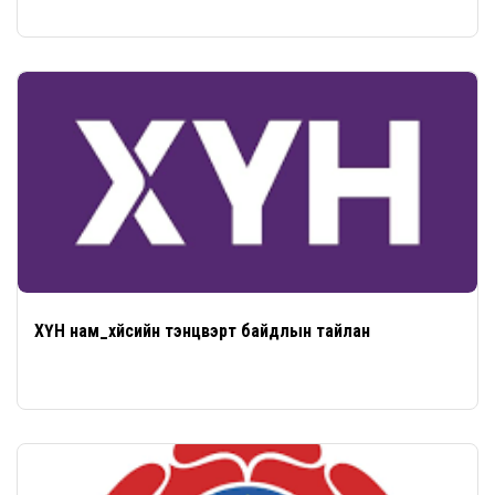
ХҮН нам_хүйсийн тэнцвэрт байдлын тайлан