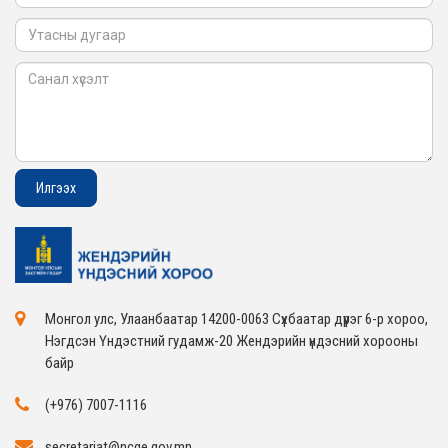
Монгол улс, Улаанбаатар 14200-0063 Сүхбаатар дүүрэг 6-р хороо,
Нэгдсэн Үндэстний гудамж-20 Жендэрийн үндэсний хорооны
байр
(+976) 7007-1116
secretariat@ncge.gov.mn