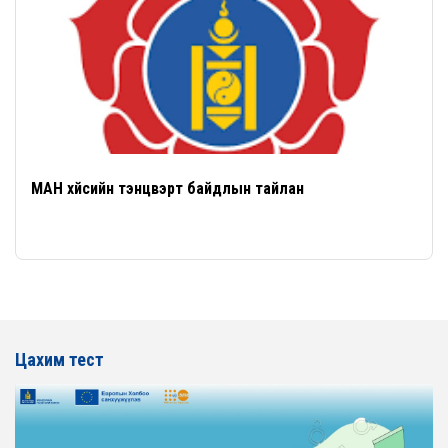
МАН хүйсийн тэнцвэрт байдлын тайлан
Цахим тест