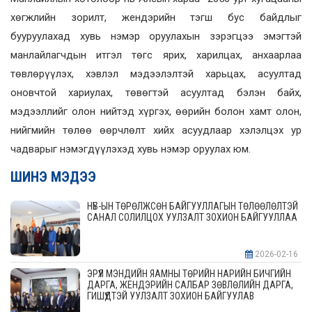
хөгжлийн зорилт,
жендэрийн
тэгш бус байдлыг
бууруулахад хувь нэмэр оруулахын зэрэгцээ эмэгтэй
манлайлагчдын итгэл төгс ярих, харилцах, анхаарлаа
төвлөрүүлэх, хэвлэл мэдээлэлтэй харьцах, асуултад
оновчтой хариулах, төвөгтэй асуултад бэлэн байх,
мэдээллийг олон нийтэд хүргэх, өөрийн болон хамт олон,
нийгмийн төлөө өөрчлөлт хийх асуудлаар хэлэлцэх ур
чадварыг нэмэгдүүлэхэд хувь нэмэр оруулах юм.
ШИНЭ МЭДЭЭ
НҮБ-ЫН ТӨРӨЛЖСӨН БАЙГУУЛЛАГЫН ТӨЛӨӨЛӨЛТЭЙ
САНАЛ СОЛИЛЦОХ УУЛЗАЛТ ЗОХИОН БАЙГУУЛЛАА
2026-02-16
ЭРҮҮЛ МЭНДИЙН ЯАМНЫ ТӨРИЙН НАРИЙН БИЧГИЙН
ДАРГА, ЖЕНДЭРИЙН САЛБАР ЗӨВЛӨЛИЙН ДАРГА,
ГИШҮҮДТЭЙ УУЛЗАЛТ ЗОХИОН БАЙГУУЛАВ