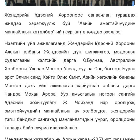
Жендэрийн
Үндэсний Хорооноос санаачлан гуравдах
жилдээ хэрэгжүүлж буй “Азийн эмэгтэйчүүдийн
манлайллын хөтөлбөр”-ийн сургалт өнөөдөр эхэллээ.
Нээлтийн үйл ажиллагаанд
Жендэрийн
Үндэсний Хорооны
Ажлын албаны Жe
ндэрийн
дүн шинжилгээ, мэдээлэл
судалгааны хэлтсийн дарга О.Буянаа, Австралийн
Холбооны Улсаас Монгол Улсад суугаа Онц бөгөөд Бүрэн
эрхт Элчин сайд
Кэйти
Элис
Смит
, Азийн хөгжлийн банкны
Монгол дахь үйл ажиллагаа хариуцсан албаны дарга
Чандра
Мохан
Арора
, Уур
амьсгалын
ногоон сангийн
Үндэсний зохицуулагч Ж. Чойханд нар оролцож,
эмэгтэйчүүдийн манлайллын ач холбогдол,
жендэрийн
тэгш байдлыг хангахад манлайлагчдын үүрэг, оролцооны
талаарх байр сууриа илэрхийллээ.
Манлайллын хөтөлбөр нь Алсын хараа -2050 урт хугацааны