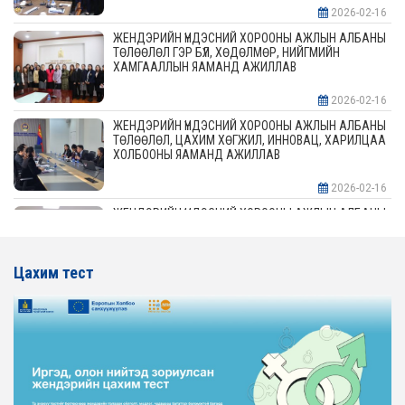
2026-02-16
ЖЕНДЭРИЙН ҮНДЭСНИЙ ХОРООНЫ АЖЛЫН АЛБАНЫ
ТӨЛӨӨЛӨЛ ГЭР БҮЛ, ХӨДӨЛМӨР, НИЙГМИЙН
ХАМГААЛЛЫН ЯАМАНД АЖИЛЛАВ
2026-02-16
ЖЕНДЭРИЙН ҮНДЭСНИЙ ХОРООНЫ АЖЛЫН АЛБАНЫ
ТӨЛӨӨЛӨЛ, ЦАХИМ ХӨГЖИЛ, ИННОВАЦ, ХАРИЛЦАА
ХОЛБООНЫ ЯАМАНД АЖИЛЛАВ
2026-02-16
ЖЕНДЭРИЙН ҮНДЭСНИЙ ХОРООНЫ АЖЛЫН АЛБАНЫ
ТӨЛӨӨЛӨЛ АЖ ҮЙЛДВЭР, ЭРДЭС БАЯЛАГИЙН
ЯАМАНД АЖИЛЛАВ
Цахим тест
2026-02-16
ЖЕНДЭРИЙН ҮНДЭСНИЙ ХОРООНЫ АЖЛЫН АЛБАНЫ
ТӨЛӨӨЛӨЛ ХОТ БАЙГУУЛАЛТ, БАРИЛГА, ОРОН
СУУЦЖУУЛАЛТЫН ЯАМАНД АЖИЛЛАВ
2026-02-16
ЖЕНДЭРИЙН ЭРХ ТЭГШ БАЙДЛЫГ ХАНГАХ ҮЙЛ
АЖИЛЛАГААГ ЭРЧИМЖҮҮЛЭХ САРЫН ХУВААРЬТАЙ