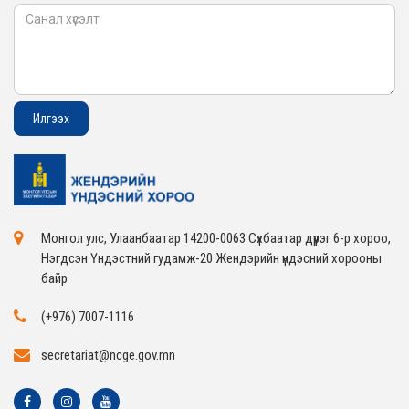
Монгол улс, Улаанбаатар 14200-0063 Сүхбаатар дүүрэг 6-р хороо,
Нэгдсэн Үндэстний гудамж-20 Жендэрийн үндэсний хорооны
байр
(+976) 7007-1116
secretariat@ncge.gov.mn