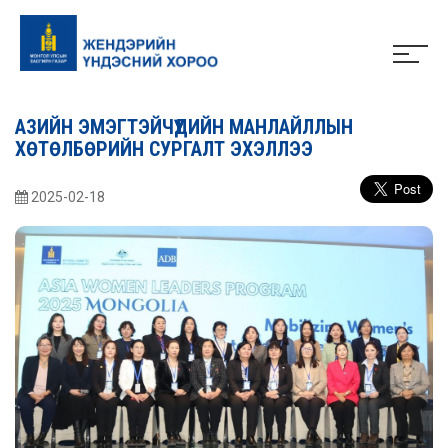
АЗИЙН ЭМЭГТЭЙЧҮҮДИЙН МАНЛАЙЛЛЫН
ХӨТӨЛБӨРИЙН СУРГАЛТ ЭХЭЛЛЭЭ
2025-02-18