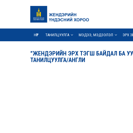
НҮҮР
ТАНИЛЦУУЛГА
МЭДЭЭ, МЭДЭЭЛЭЛ
ЭРХ З
“ЖЕНДЭРИЙН ЭРХ ТЭГШ БАЙДАЛ БА УУР
ТАНИЛЦУУЛГА/АНГЛИ