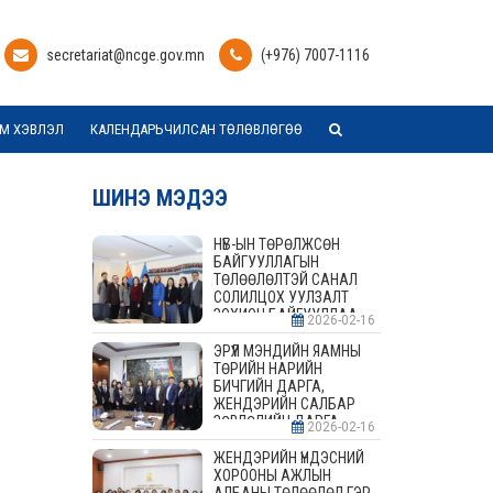
secretariat@ncge.gov.mn
(+976) 7007-1116
М ХЭВЛЭЛ
КАЛЕНДАРЬЧИЛСАН ТӨЛӨВЛӨГӨӨ
ШИНЭ МЭДЭЭ
НҮБ-ЫН ТӨРӨЛЖСӨН
БАЙГУУЛЛАГЫН
ТӨЛӨӨЛӨЛТЭЙ САНАЛ
СОЛИЛЦОХ УУЛЗАЛТ
ЗОХИОН БАЙГУУЛЛАА
2026-02-16
ЭРҮҮЛ МЭНДИЙН ЯАМНЫ
ТӨРИЙН НАРИЙН
БИЧГИЙН ДАРГА,
ЖЕНДЭРИЙН САЛБАР
ЗӨВЛӨЛИЙН ДАРГА,
2026-02-16
ГИШҮҮДТЭЙ УУЛЗАЛТ
ЗОХИОН БАЙГУУЛАВ
ЖЕНДЭРИЙН ҮНДЭСНИЙ
ХОРООНЫ АЖЛЫН