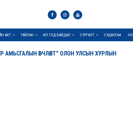
ҮЙН АКТ
ТАЙЛАН
ИЛ ТОД БАЙДАЛ
СУРГАЛТ
СУДАЛГАА
НО
 АМЬСГАЛЫН ӨӨРЧЛӨЛТ” ОЛОН УЛСЫН ХУРЛЫН