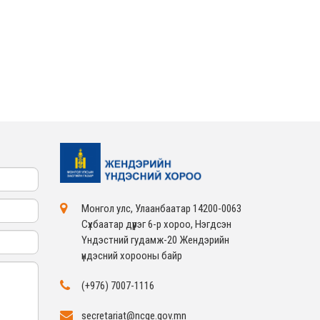
ЖЕНДЭРИЙН ҮНДЭСНИЙ
ХОРООНЫ АЖЛЫН
АЛБАНЫ ТӨЛӨӨЛӨЛ ЗАМ
ТЭЭВРИЙН ЯАМАНД
АЖИЛЛАВ
2026-02-16
ЖЕНДЭРИЙН ҮНДЭСНИЙ
ХОРООНЫ АЖЛЫН
АЛБАНЫ ТӨЛӨӨЛӨЛ
БАТЛАН ХАМГААЛАХ
ЯАМАНД АЖИЛЛАВ
2026-02-16
ЖЕНДЭРИЙН ҮНДЭСНИЙ
ХОРООНЫ АЖЛЫН
АЛБАНЫ ТӨЛӨӨЛӨЛ
САНГИЙН ЯАМАНД
АЖИЛЛАВ
2026-02-05
Монгол улс, Улаанбаатар 14200-0063
Сүхбаатар дүүрэг 6-р хороо, Нэгдсэн
Үндэстний гудамж-20 Жендэрийн
үндэсний хорооны байр
(+976) 7007-1116
secretariat@ncge.gov.mn