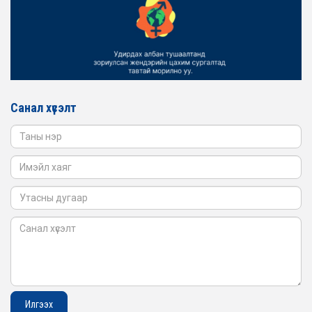
2026-02-16
ЖЕНДЭРИЙН ҮНДЭСНИЙ ХОРООНЫ АЖЛЫН АЛБАНЫ
ТӨЛӨӨЛӨЛ БАТЛАН ХАМГААЛАХ ЯАМАНД
АЖИЛЛАВ
2026-02-16
ЖЕНДЭРИЙН ҮНДЭСНИЙ ХОРООНЫ АЖЛЫН АЛБАНЫ
ТӨЛӨӨЛӨЛ САНГИЙН ЯАМАНД АЖИЛЛАВ
Санал хүсэлт
2026-02-05