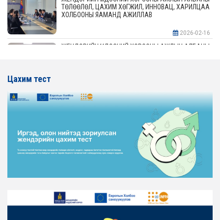
ТӨЛӨӨЛӨЛ, ЦАХИМ ХӨГЖИЛ, ИННОВАЦ, ХАРИЛЦАА
ХОЛБООНЫ ЯАМАНД АЖИЛЛАВ
2026-02-16
ЖЕНДЭРИЙН ҮНДЭСНИЙ ХОРООНЫ АЖЛЫН АЛБАНЫ
ТӨЛӨӨЛӨЛ АЖ ҮЙЛДВЭР, ЭРДЭС БАЯЛАГИЙН
ЯАМАНД АЖИЛЛАВ
Цахим тест
2026-02-16
ЖЕНДЭРИЙН ҮНДЭСНИЙ ХОРООНЫ АЖЛЫН АЛБАНЫ
ТӨЛӨӨЛӨЛ ХОТ БАЙГУУЛАЛТ, БАРИЛГА, ОРОН
СУУЦЖУУЛАЛТЫН ЯАМАНД АЖИЛЛАВ
2026-02-16
ЖЕНДЭРИЙН ЭРХ ТЭГШ БАЙДЛЫГ ХАНГАХ ҮЙЛ
АЖИЛЛАГААГ ЭРЧИМЖҮҮЛЭХ САРЫН ХУВААРЬТАЙ
ТАНИЛЦАНА УУ
2026-02-16
ЖЕНДЭРИЙН ҮНДЭСНИЙ ХОРООНЫ АЖЛЫН АЛБАНЫ
ТӨЛӨӨЛӨЛ ЗАМ ТЭЭВРИЙН ЯАМАНД АЖИЛЛАВ