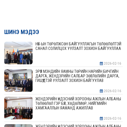
ШИНЭ МЭДЭЭ
НҮБ-ЫН ТӨРӨЛЖСӨН БАЙГУУЛЛАГЫН ТӨЛӨӨЛӨЛТЭЙ
САНАЛ СОЛИЛЦОХ УУЛЗАЛТ ЗОХИОН БАЙГУУЛЛАА
2026-02-16
ЭРҮҮЛ МЭНДИЙН ЯАМНЫ ТӨРИЙН НАРИЙН БИЧГИЙН
ДАРГА, ЖЕНДЭРИЙН САЛБАР ЗӨВЛӨЛИЙН ДАРГА,
ГИШҮҮДТЭЙ УУЛЗАЛТ ЗОХИОН БАЙГУУЛАВ
2026-02-16
ЖЕНДЭРИЙН ҮНДЭСНИЙ ХОРООНЫ АЖЛЫН АЛБАНЫ
ТӨЛӨӨЛӨЛ ГЭР БҮЛ, ХӨДӨЛМӨР, НИЙГМИЙН
ХАМГААЛЛЫН ЯАМАНД АЖИЛЛАВ
2026-02-16
ЖЕНДЭРИЙН ҮНДЭСНИЙ ХОРООНЫ АЖЛЫН АЛБАНЫ