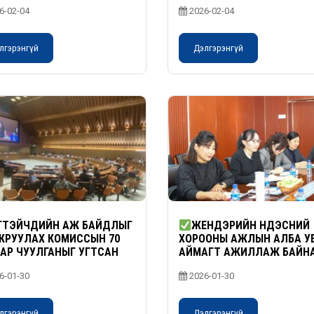
баярын мэндийг хүргэе︕
6-02-04
2026-02-04
лгэрэнгүй
Дэлгэрэнгүй
ТЭЙЧҮҮДИЙН АЖ БАЙДЛЫГ
ЖЕНДЭРИЙН ҮНДЭСНИЙ
ЖРУУЛАХ КОМИССЫН 70
ХОРООНЫ АЖЛЫН АЛБА У
АР ЧУУЛГАНЫГ УГТСАН
АЙМАГТ АЖИЛЛАЖ БАЙН
НОМХОН ДАЛАЙН БҮСИЙН
6-01-30
2026-01-30
ГЭЛ ХУРАЛ ЭХЭЛЛЭЭ
лгэрэнгүй
Дэлгэрэнгүй