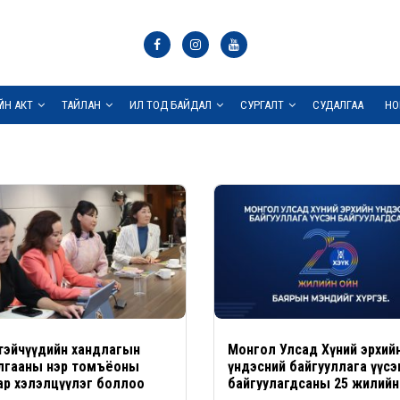
ҮЙН АКТ
ТАЙЛАН
ИЛ ТОД БАЙДАЛ
СУРГАЛТ
СУДАЛГАА
НО
тэйчүүдийн хандлагын
Монгол Улсад Хүний эрхий
лгааны нэр томъёоны
үндэсний байгууллага үүсэ
ар хэлэлцүүлэг боллоо
байгуулагдсаны 25 жилийн