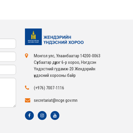
Монгол улс, Улаанбаатар 14200-0063
Сүхбаатар дүүрэг 6-р хороо, Нэгдсэн
Үндэстний гудамж-20 Жендэрийн
үндэсний хорооны байр
(+976) 7007-1116
secretariat@ncge.gov.mn