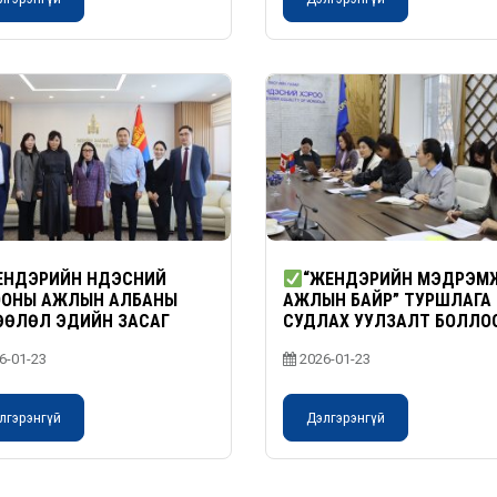
НДЭРИЙН ҮНДЭСНИЙ
“ЖЕНДЭРИЙН МЭДРЭМ
ООНЫ АЖЛЫН АЛБАНЫ
АЖЛЫН БАЙР” ТУРШЛАГА
ӨӨЛӨЛ ЭДИЙН ЗАСАГ
СУДЛАХ УУЛЗАЛТ БОЛЛО
ЖЛИЙН ЯАМАНД АЖИЛЛАВ
6-01-23
2026-01-23
лгэрэнгүй
Дэлгэрэнгүй