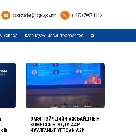
secretariat@ncge.gov.mn
(+976) 7007-1116
М ХЭВЛЭЛ
КАЛЕНДАРЬЧИЛСАН ТӨЛӨВЛӨГӨӨ
н
ЭМЭГТЭЙЧҮҮДИЙН АЖ БАЙДЛЫН
н
КОМИССЫН 70 ДУГААР
 ойн
ЧУУЛГАНЫГ УГТСАН АЗИ