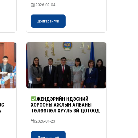
НОМХОН ДАЛАЙН БҮСИЙН
2026-02-04
БЭЛТГЭЛ ХУРАЛД ЗАСГИЙН
ГАЗАР, ТӨРИЙН БУС
БАЙГУУЛЛАГУУД САЙН
Дэлгэрэнгүй
ТУРШЛАГАА ТАНИЛЦУУЛЛАА
ЖЕНДЭРИЙН ҮНДЭСНИЙ
ВС
ХОРООНЫ АЖЛЫН АЛБАНЫ
А
ТӨЛӨӨЛӨЛ ХУУЛЬ ЗҮЙ ДОТООД
ХЭРГИЙН ЯАМАНД АЖИЛЛАВ
2026-01-23
Дэлгэрэнгүй