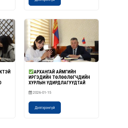
ЖТЭЙ
АРХАНГАЙ АЙМГИЙН
ИРГЭДИЙН ТӨЛӨӨЛӨГЧДИЙН
О
ХУРЛЫН УДИРДЛАГУУДТАЙ
УУЛЗАЖ, САНАЛ СОЛИЛЦЛОО
2026-01-15
Дэлгэрэнгүй