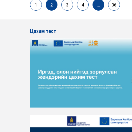
1
2
3
4
…
36
Цахим тест