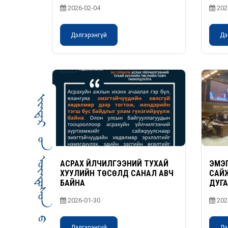
АЯЛАЛ ЖУУЛЧЛАЛ,
2026-02-04
202
ЗАЛУУЧУУДЫН ЯАМАНД
АЖИЛЛАВ
Дэлгэрэнгүй
Дэ
АСРАХ ҮЙЛЧИЛГЭЭНИЙ ТУХАЙ
ЭМЭГ
ХУУЛИЙН ТӨСӨЛД САНАЛ АВЧ
САЙ
БАЙНА
ДУГА
АЗИ 
2026-01-30
202
БЭЛТ
Дэлгэрэнгүй
Дэ