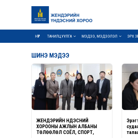
НҮҮР
ТАНИЛЦУУЛГА
МЭДЭЭ, МЭДЭЭЛЭЛ
ЭРХ З
ШИНЭ МЭДЭЭ
ЖЕНДЭРИЙН ҮНДЭСНИЙ
Эрэг
ХОРООНЫ АЖЛЫН АЛБАНЫ
суда
ТӨЛӨӨЛӨЛ СОЁЛ, СПОРТ,
тала