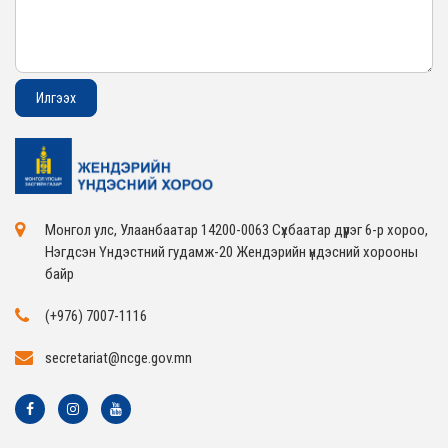
Монгол улс, Улаанбаатар 14200-0063 Сүхбаатар дүүрэг 6-р хороо,
Нэгдсэн Үндэстний гудамж-20 Жендэрийн үндэсний хорооны
байр
(+976) 7007-1116
secretariat@ncge.gov.mn