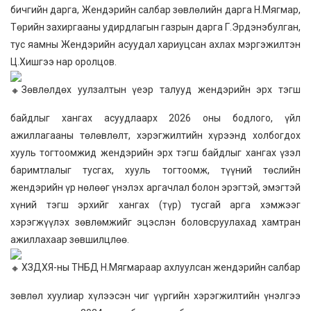
бичгийн дарга, Жендэрийн салбар зөвлөлийн дарга Н.Мягмар,
Төрийн захиргааны удирдлагын газрын дарга Г.Эрдэнэбулган,
тус яамны Жендэрийн асуудал хариуцсан ахлах мэргэжилтэн
Ц.Хишгээ нар оролцов.
Зөвлөлдөх уулзалтын үеэр талууд жендэрийн эрх тэгш
байдлыг хангах асуудлаарх 2026 оны бодлого, үйл
ажиллагааны төлөвлөлт, хэрэгжилтийн хүрээнд холбогдох
хууль тогтоомжид жендэрийн эрх тэгш байдлыг хангах үзэл
баримтлалыг тусгах, хууль тогтоомж, түүний төслийн
жендэрийн үр нөлөөг үнэлэх аргачлал болон эрэгтэй, эмэгтэй
хүний тэгш эрхийг хангах (түр) тусгай арга хэмжээг
хэрэгжүүлэх зөвлөмжийг эцэслэн боловсруулахад хамтран
ажиллахаар зөвшилцлөө.
ХЗДХЯ-ны ТНБД Н.Мягмараар ахлуулсан жендэрийн салбар
зөвлөл хуулиар хүлээсэн чиг үүргийн хэрэгжилтийн үнэлгээ