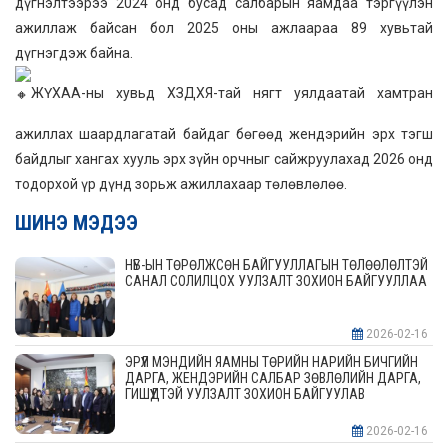
дүгнэлтээрээ 2024 онд бусад салбарын яамдаа тэргүүлэн
ажиллаж байсан бол 2025 оны ажлаараа 89 хувьтай
дүгнэгдэж байна.
ЖҮХАА-ны хувьд ХЗДХЯ-тай нягт уялдаатай хамтран
ажиллах шаардлагатай байдаг бөгөөд жендэрийн эрх тэгш
байдлыг хангах хууль эрх зүйн орчныг сайжруулахад 2026 онд
тодорхой үр дүнд зорьж ажиллахаар төлөвлөлөө.
ШИНЭ МЭДЭЭ
НҮБ-ЫН ТӨРӨЛЖСӨН БАЙГУУЛЛАГЫН ТӨЛӨӨЛӨЛТЭЙ
САНАЛ СОЛИЛЦОХ УУЛЗАЛТ ЗОХИОН БАЙГУУЛЛАА
2026-02-16
ЭРҮҮЛ МЭНДИЙН ЯАМНЫ ТӨРИЙН НАРИЙН БИЧГИЙН
ДАРГА, ЖЕНДЭРИЙН САЛБАР ЗӨВЛӨЛИЙН ДАРГА,
ГИШҮҮДТЭЙ УУЛЗАЛТ ЗОХИОН БАЙГУУЛАВ
2026-02-16