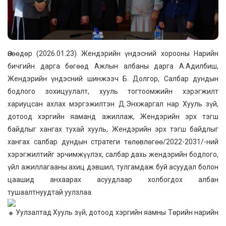
Өнөөдөр (2026.01.23) Жендэрийн үндэсний хорооны Нарийн
бичгийн дарга бөгөөд Ажлын албаны дарга А.Адилбиш,
Жендэрийн үндэсний шинжээч Б. Долгор, Салбар дундын
бодлого зохицуулалт, хууль тогтоомжийн хэрэгжилт
хариуцсан ахлах мэргэжилтэн Д.Энхжаргал нар Хууль зүй,
дотоод хэргийн яаманд ажиллаж, Жендэрийн эрх тэгш
байдлыг хангах тухай хууль, Жендэрийн эрх тэгш байдлыг
хангах салбар дундын стратеги төлөвлөгөө/2022-2031/-ний
хэрэгжилтийг эрчимжүүлэх, салбар дахь жендэрийн бодлого,
үйл ажиллагааны ахиц дэвшил, тулгамдаж буй асуудал болон
цаашид анхаарах асуудлаар холбогдох албан
тушаалтнуудтай уулзлаа.
Уулзалтад Хууль зүй, дотоод хэргийн яамны Төрийн нарийн