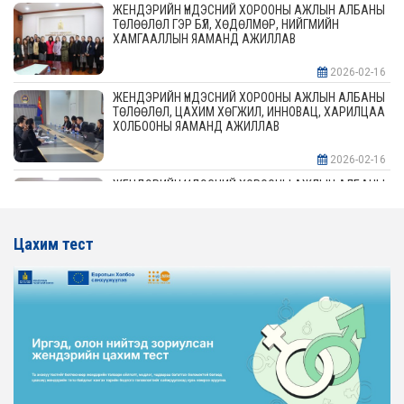
ЖЕНДЭРИЙН ҮНДЭСНИЙ ХОРООНЫ АЖЛЫН АЛБАНЫ
ТӨЛӨӨЛӨЛ ГЭР БҮЛ, ХӨДӨЛМӨР, НИЙГМИЙН
ХАМГААЛЛЫН ЯАМАНД АЖИЛЛАВ
2026-02-16
ЖЕНДЭРИЙН ҮНДЭСНИЙ ХОРООНЫ АЖЛЫН АЛБАНЫ
ТӨЛӨӨЛӨЛ, ЦАХИМ ХӨГЖИЛ, ИННОВАЦ, ХАРИЛЦАА
ХОЛБООНЫ ЯАМАНД АЖИЛЛАВ
2026-02-16
ЖЕНДЭРИЙН ҮНДЭСНИЙ ХОРООНЫ АЖЛЫН АЛБАНЫ
ТӨЛӨӨЛӨЛ АЖ ҮЙЛДВЭР, ЭРДЭС БАЯЛАГИЙН
ЯАМАНД АЖИЛЛАВ
Цахим тест
2026-02-16
ЖЕНДЭРИЙН ҮНДЭСНИЙ ХОРООНЫ АЖЛЫН АЛБАНЫ
ТӨЛӨӨЛӨЛ ХОТ БАЙГУУЛАЛТ, БАРИЛГА, ОРОН
СУУЦЖУУЛАЛТЫН ЯАМАНД АЖИЛЛАВ
2026-02-16
ЖЕНДЭРИЙН ЭРХ ТЭГШ БАЙДЛЫГ ХАНГАХ ҮЙЛ
АЖИЛЛАГААГ ЭРЧИМЖҮҮЛЭХ САРЫН ХУВААРЬТАЙ
ТАНИЛЦАНА УУ