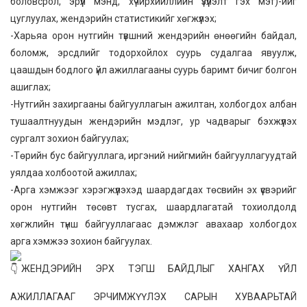
боловсрол, эрүүл мэнд, хүчирхийллийн үзүүлэлт гэх мэт)-ийг
цуглуулах, жендэрийн статистикийг хөгжүүлэх;
-Харьяа орон нутгийн түвшний жендэрийн өнөөгийн байдал,
боломж, эрсдлийг тодорхойлох суурь судалгаа явуулж,
цаашдын бодлого үйл ажиллагааны суурь баримт бичиг болгон
ашиглах;
-Нутгийн захиргааны байгууллагын ажилтан, холбогдох албан
тушаалтнуудын жендэрийн мэдлэг, ур чадварыг бэхжүүлэх
сургалт зохион байгуулах;
-Төрийн бус байгууллага, иргэний нийгмийн байгууллагуудтай
уялдаа холбоотой ажиллах;
-Арга хэмжээг хэрэгжүүлэхэд шаардагдах төсвийн эх үүсвэрийг
орон нутгийн төсөвт тусгах, шаардлагатай тохиолдолд
хөгжлийн түнш байгууллагаас дэмжлэг авахаар холбогдох
арга хэмжээ зохион байгуулах.
ЖЕНДЭРИЙН ЭРХ ТЭГШ БАЙДЛЫГ ХАНГАХ ҮЙЛ
АЖИЛЛАГААГ ЭРЧИМЖҮҮЛЭХ САРЫН ХУВААРЬТАЙ