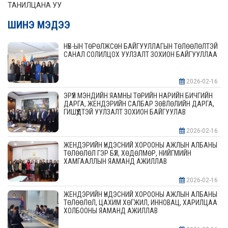
ТАНИЛЦАНА УУ
ШИНЭ МЭДЭЭ
НҮБ-ЫН ТӨРӨЛЖСӨН БАЙГУУЛЛАГЫН ТӨЛӨӨЛӨЛТЭЙ
САНАЛ СОЛИЛЦОХ УУЛЗАЛТ ЗОХИОН БАЙГУУЛЛАА
2026-02-16
ЭРҮҮЛ МЭНДИЙН ЯАМНЫ ТӨРИЙН НАРИЙН БИЧГИЙН
ДАРГА, ЖЕНДЭРИЙН САЛБАР ЗӨВЛӨЛИЙН ДАРГА,
ГИШҮҮДТЭЙ УУЛЗАЛТ ЗОХИОН БАЙГУУЛАВ
2026-02-16
ЖЕНДЭРИЙН ҮНДЭСНИЙ ХОРООНЫ АЖЛЫН АЛБАНЫ
ТӨЛӨӨЛӨЛ ГЭР БҮЛ, ХӨДӨЛМӨР, НИЙГМИЙН
ХАМГААЛЛЫН ЯАМАНД АЖИЛЛАВ
2026-02-16
ЖЕНДЭРИЙН ҮНДЭСНИЙ ХОРООНЫ АЖЛЫН АЛБАНЫ
ТӨЛӨӨЛӨЛ, ЦАХИМ ХӨГЖИЛ, ИННОВАЦ, ХАРИЛЦАА
ХОЛБООНЫ ЯАМАНД АЖИЛЛАВ