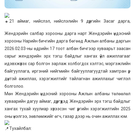
21 аймаг, нийслэл, нийслэлийн 9 дүүргийн Засаг дарга,
Жендэрийн салбар хорооны дарга нарт Жендэрийн үндэсний
хорооны Нарийн бичгийн дарга бөгөөд Ажлын албаны даргын
2026.02.03-ны өдрийн 17 тоот албан бичгээр хуваарьт заасан
сарыг жендэрийн эрх тэгш байдлыг хангах үйл ажиллагааг
идэвхжүүлэх сар болгон зарлаж холбогдох хэлтэс, мэргэжлийн
байгууллага, иргэний нийгмийн байгууллагуудтай хамтран үр
дүнтэй ажиллах, хэрэгжилтийг тайлагнан ажиллахыг чиглэл
болголоо.
Мөн Жендэрийн үндэсний хорооны Ажлын албаны төлөөлөл
хуваарийн дагуу аймаг, дүүргүүдэд Жендэрийн эрх тэгш байдлыг
хангах тухай хуулиар хүлээсэн чиг үүргийн хэрэгжилтийн 2025
оны үнэлгээ, зөвлөмжийг өгч, газар дээр нь очин ажиллах юм.
Тухайлбал: