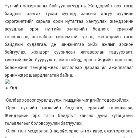
Нутгийн захиргааны байгууллагууд нь Жендэрийн эрх тэгш
байдлыг хангах тухай хуульд заасны дагуу хуулийн
хэрэгжилтийг харьяа орон нутагтаа хангуулах, жендэрийн
асуудлыг орон нутгийн хөгжлийн бодлого, ерөнхий
төлөвлөгөө, хөтөлбөрт системтэй тусган, жендэрийн тэгш
байдлын судалгаа, дүн шинжилгээ хийх ажлыг зохион
байгуулах, жендэрт суурилсан ялгаварлан гадуурхалт,
хүчирхийллийг бууруулах, эмэгтэйчүүд, эрэгтэйчүүдийн оролцоо,
боломжийг тэнцвэржүүлэх чиглэлээр дараах үйл ажиллагааг
эрчимжүүлэх шаардлагатай байна.
Үүнд:
-Салбар хороог хуралдуулж, гишүүдийн чиг үүргийг тодорхойлох;
-Орон нутгийн хөгжлийн бодлого, ерөнхий төлөвлөгөө,
Жендэрийн эрх тэгш байдлыг хангах дунд хугацааны
төлөвлөгөөг боловсруулан батлуулах;
-Олон талт мэдээлэл (нас, хүйс, орлогын эх үүсвэр, ажил эрхлэлт,