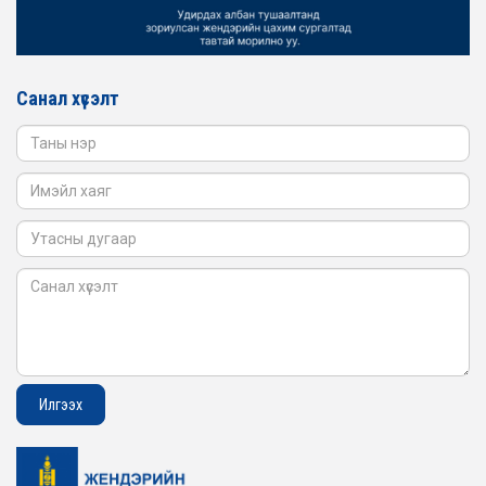
АЖИЛЛАВ
2026-02-16
ЖЕНДЭРИЙН ҮНДЭСНИЙ ХОРООНЫ АЖЛЫН АЛБАНЫ
ТӨЛӨӨЛӨЛ САНГИЙН ЯАМАНД АЖИЛЛАВ
Санал хүсэлт
2026-02-05