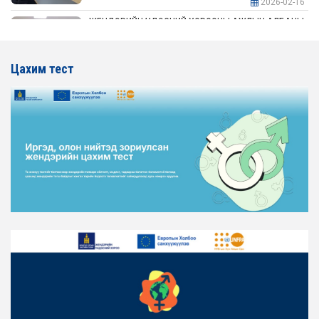
2026-02-16
ЖЕНДЭРИЙН ҮНДЭСНИЙ ХОРООНЫ АЖЛЫН АЛБАНЫ
ТӨЛӨӨЛӨЛ АЖ ҮЙЛДВЭР, ЭРДЭС БАЯЛАГИЙН
ЯАМАНД АЖИЛЛАВ
Цахим тест
2026-02-16
ЖЕНДЭРИЙН ҮНДЭСНИЙ ХОРООНЫ АЖЛЫН АЛБАНЫ
ТӨЛӨӨЛӨЛ ХОТ БАЙГУУЛАЛТ, БАРИЛГА, ОРОН
СУУЦЖУУЛАЛТЫН ЯАМАНД АЖИЛЛАВ
2026-02-16
ЖЕНДЭРИЙН ЭРХ ТЭГШ БАЙДЛЫГ ХАНГАХ ҮЙЛ
АЖИЛЛАГААГ ЭРЧИМЖҮҮЛЭХ САРЫН ХУВААРЬТАЙ
ТАНИЛЦАНА УУ
2026-02-16
ЖЕНДЭРИЙН ҮНДЭСНИЙ ХОРООНЫ АЖЛЫН АЛБАНЫ
ТӨЛӨӨЛӨЛ ЗАМ ТЭЭВРИЙН ЯАМАНД АЖИЛЛАВ
2026-02-16
ЖЕНДЭРИЙН ҮНДЭСНИЙ ХОРООНЫ АЖЛЫН АЛБАНЫ
ТӨЛӨӨЛӨЛ БАТЛАН ХАМГААЛАХ ЯАМАНД