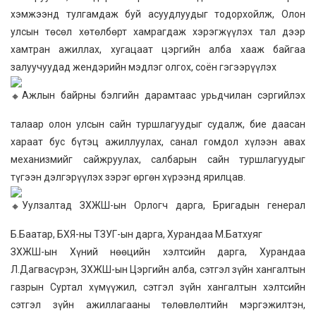
хэмжээнд тулгамдаж буй асуудлуудыг тодорхойлж, Олон
улсын төсөл хөтөлбөрт хамрагдаж хэрэгжүүлэх тал дээр
хамтран ажиллах, хугацаат цэргийн алба хааж байгаа
залуучуудад жендэрийн мэдлэг олгох, соён гэгээрүүлэх
Ажлын байрны бэлгийн дарамтаас урьдчилан сэргийлэх
талаар олон улсын сайн туршлагуудыг судалж, бие даасан
хараат бус бүтэц ажиллуулах, санал гомдол хүлээн авах
механизмийг сайжруулах, салбарын сайн туршлагуудыг
түгээн дэлгэрүүлэх зэрэг өргөн хүрээнд ярилцав.
Уулзалтад ЗХЖШ-ын Орлогч дарга, Бригадын генерал
Б.Баатар, БХЯ-ны ТЗУГ-ын дарга, Хурандаа М.Батхуяг
ЗХЖШ-ын Хүний нөөцийн хэлтсийн дарга, Хурандаа
Л.Дагвасүрэн, ЗХЖШ-ын Цэргийн алба, сэтгэл зүйн хангалтын
газрын Суртал хүмүүжил, сэтгэл зүйн хангалтын хэлтсийн
сэтгэл зүйн ажиллагааны төлөвлөлтийн мэргэжилтэн,