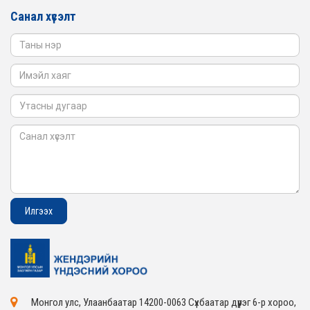
ЖЕНДЭРИЙН ҮНДЭСНИЙ ХОРООНЫ АЖЛЫН АЛБАНЫ
ТӨЛӨӨЛӨЛ САНГИЙН ЯАМАНД АЖИЛЛАВ
Санал хүсэлт
2026-02-05
Монгол улс, Улаанбаатар 14200-0063 Сүхбаатар дүүрэг 6-р хороо,