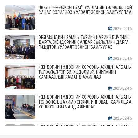
НҮБ-ЫН ТӨРӨЛЖСӨН БАЙГУУЛЛАГЫН ТӨЛӨӨЛӨЛТЭЙ
САНАЛ СОЛИЛЦОХ УУЛЗАЛТ ЗОХИОН БАЙГУУЛЛАА
2026-02-16
ЭРҮҮЛ МЭНДИЙН ЯАМНЫ ТӨРИЙН НАРИЙН БИЧГИЙН
ДАРГА, ЖЕНДЭРИЙН САЛБАР ЗӨВЛӨЛИЙН ДАРГА,
ГИШҮҮДТЭЙ УУЛЗАЛТ ЗОХИОН БАЙГУУЛАВ
2026-02-16
ЖЕНДЭРИЙН ҮНДЭСНИЙ ХОРООНЫ АЖЛЫН АЛБАНЫ
ТӨЛӨӨЛӨЛ ГЭР БҮЛ, ХӨДӨЛМӨР, НИЙГМИЙН
ХАМГААЛЛЫН ЯАМАНД АЖИЛЛАВ
2026-02-16
ЖЕНДЭРИЙН ҮНДЭСНИЙ ХОРООНЫ АЖЛЫН АЛБАНЫ
ТӨЛӨӨЛӨЛ, ЦАХИМ ХӨГЖИЛ, ИННОВАЦ, ХАРИЛЦАА
ХОЛБООНЫ ЯАМАНД АЖИЛЛАВ
2026-02-16
ЖЕНДЭРИЙН ҮНДЭСНИЙ ХОРООНЫ АЖЛЫН АЛБАНЫ
ТӨЛӨӨЛӨЛ АЖ ҮЙЛДВЭР, ЭРДЭС БАЯЛАГИЙН
ЯАМАНД АЖИЛЛАВ