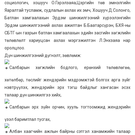
социологич, хошууч О.Гэрэлзаяа,Цэргийн төв эмнэлгийн
Яаралтай тусламж, судлалын ахлах их эмч, Хошууч Д.Солонго,
Батлан хамгаалахын Эрдэм шинжилгээний хүрээлэнгийн
Эрдэм шинжилгээний ахлах ажилтан Б.Баатарсүрэн, БХЯ-ны
СБТГ-ын газрын батлан хамгаалахын эдийн засгийн хөгжлийн
төлөвлөлт хариуцсан ахлах мэргэжилтэн Л.Энхзаяа нар
оролцлоо.
Дүн шинжилгээний дүгнэлт, зөвлөмж:
Салбарын хөгжлийн бодлого, ерөнхий төлөвлөгөө,
хөтөлбөр, төслийг жендэрийн мэдрэмжтэй болгох арга зүйг
нэвтрүүлэх, жендэрийн эрх тэгш байдлыг хангасан эсэх
талаар дүн шинжилгээ хийх,
Салбарын эрх зүйн орчин, хууль тогтоомжид жендэрийн
үзэл баримтлал тусгах,
Албан хаагчийн ажлын байрны сэтгэл ханамжийн талаар