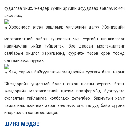
судалгаа хийх, жендэр хүний эрхийн асуудлаар зөвлөмж өгч
ажиллах,
Хорооноос өгсөн зөвлөмж чиглэлийн дагуу Жендэрийн
мэргэжилтний албан тушаалын чиг үүргийн шинжилгээг
нарийвчлан хийж гүйцэтгэх, бие даасан мэргэжилтэнг
салбарын онцлог хэрэгцээнд суурилж төсөв орон тоонд
багтаан ажиллуулах,
Яам, харьяа байгууллагын жендэрийн сургагч багш нарыг
“Жендэрийн үндэсний болон анхан шатны сургагч багш,
жендэрийн мэргэжилтний цахим платформ”-д бүртгүүлж,
сургалтын тайлангаа холбогдох хөтөлбөр, баримтын хамт
тайлагнаж ажиллах зэрэг зөвлөмж өгч, талууд байр сууриа
илэрхийлэн санал солилцов.
ШИНЭ МЭДЭЭ