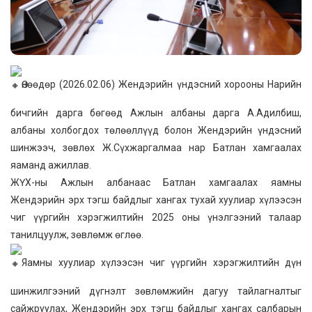
Өнөөдөр (2026.02.06) Жендэрийн үндэсний хорооны Нарийн
бичгийн дарга бөгөөд Ажлын албаны дарга А.Адилбиш,
албаны холбогдох төлөөллүүд болон Жендэрийн үндэсний
шинжээч, зөвлөх Ж.Сүхжаргалмаа нар Батлан хамгаалах
яаманд ажиллав.
ЖҮХ-ны Ажлын албанаас Батлан хамгаалах яамны
Жендэрийн эрх тэгш байдлыг хангах тухай хуулиар хүлээсэн
чиг үүргийн хэрэгжилтийн 2025 оны үнэлгээний талаар
танилцуулж, зөвлөмж өглөө.
Яамны хуулиар хүлээсэн чиг үүргийн хэрэгжилтийн дүн
шинжилгээний дүгнэлт зөвлөмжийн дагуу тайлагналтыг
сайжруулах, Жендэрийн эрх тэгш байдлыг хангах салбарын