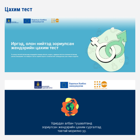
Цахим тест
2026-02-16
ЖЕНДЭРИЙН ҮНДЭСНИЙ ХОРООНЫ АЖЛЫН АЛБАНЫ
ТӨЛӨӨЛӨЛ ХОТ БАЙГУУЛАЛТ, БАРИЛГА, ОРОН
СУУЦЖУУЛАЛТЫН ЯАМАНД АЖИЛЛАВ
2026-02-16
ЖЕНДЭРИЙН ЭРХ ТЭГШ БАЙДЛЫГ ХАНГАХ ҮЙЛ
АЖИЛЛАГААГ ЭРЧИМЖҮҮЛЭХ САРЫН ХУВААРЬТАЙ
ТАНИЛЦАНА УУ
2026-02-16
ЖЕНДЭРИЙН ҮНДЭСНИЙ ХОРООНЫ АЖЛЫН АЛБАНЫ
ТӨЛӨӨЛӨЛ ЗАМ ТЭЭВРИЙН ЯАМАНД АЖИЛЛАВ
2026-02-16
ЖЕНДЭРИЙН ҮНДЭСНИЙ ХОРООНЫ АЖЛЫН АЛБАНЫ
ТӨЛӨӨЛӨЛ БАТЛАН ХАМГААЛАХ ЯАМАНД
АЖИЛЛАВ
2026-02-16