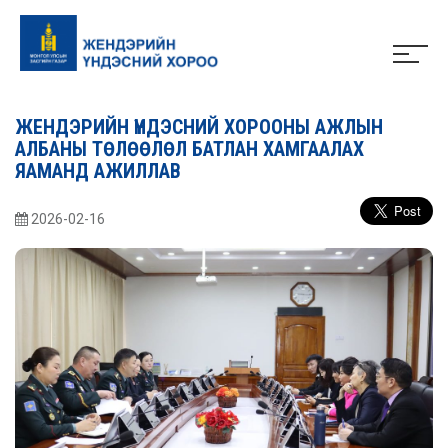
ЖЕНДЭРИЙН ҮНДЭСНИЙ ХОРООНЫ АЖЛЫН
АЛБАНЫ ТӨЛӨӨЛӨЛ БАТЛАН ХАМГААЛАХ
ЯАМАНД АЖИЛЛАВ
2026-02-16