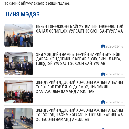
зохион байгуулахаар зөвшилцлөө.
ШИНЭ МЭДЭЭ
НҮБ-ЫН ТӨРӨЛЖСӨН БАЙГУУЛЛАГЫН ТӨЛӨӨЛӨЛТЭЙ
САНАЛ СОЛИЛЦОХ УУЛЗАЛТ ЗОХИОН БАЙГУУЛЛАА
2026-02-16
ЭРҮҮЛ МЭНДИЙН ЯАМНЫ ТӨРИЙН НАРИЙН БИЧГИЙН
ДАРГА, ЖЕНДЭРИЙН САЛБАР ЗӨВЛӨЛИЙН ДАРГА,
ГИШҮҮДТЭЙ УУЛЗАЛТ ЗОХИОН БАЙГУУЛАВ
2026-02-16
ЖЕНДЭРИЙН ҮНДЭСНИЙ ХОРООНЫ АЖЛЫН АЛБАНЫ
ТӨЛӨӨЛӨЛ ГЭР БҮЛ, ХӨДӨЛМӨР, НИЙГМИЙН
ХАМГААЛЛЫН ЯАМАНД АЖИЛЛАВ
2026-02-16
ЖЕНДЭРИЙН ҮНДЭСНИЙ ХОРООНЫ АЖЛЫН АЛБАНЫ
ТӨЛӨӨЛӨЛ, ЦАХИМ ХӨГЖИЛ, ИННОВАЦ, ХАРИЛЦАА
ХОЛБООНЫ ЯАМАНД АЖИЛЛАВ