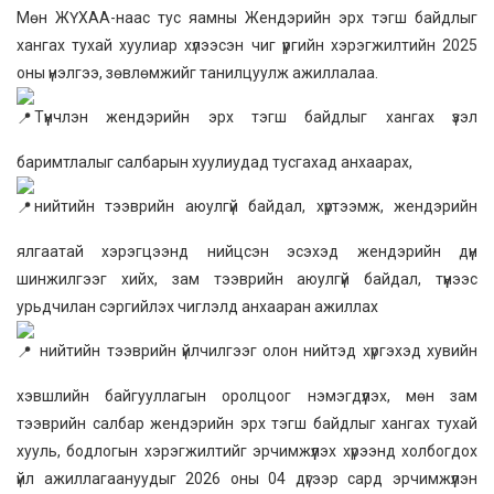
Мөн ЖҮХАА-наас тус яамны Жендэрийн эрх тэгш байдлыг
хангах тухай хуулиар хүлээсэн чиг үүргийн хэрэгжилтийн 2025
оны үнэлгээ, зөвлөмжийг танилцуулж ажиллалаа.
Түүнчлэн жендэрийн эрх тэгш байдлыг хангах үзэл
баримтлалыг салбарын хуулиудад тусгахад анхаарах,
нийтийн тээврийн аюулгүй байдал, хүртээмж, жендэрийн
ялгаатай хэрэгцээнд нийцсэн эсэхэд жендэрийн дүн
шинжилгээг хийх, зам тээврийн аюулгүй байдал, түүнээс
урьдчилан сэргийлэх чиглэлд анхааран ажиллах
нийтийн тээврийн үйлчилгээг олон нийтэд хүргэхэд хувийн
хэвшлийн байгууллагын оролцоог нэмэгдүүлэх, мөн зам
тээврийн салбар жендэрийн эрх тэгш байдлыг хангах тухай
хууль, бодлогын хэрэгжилтийг эрчимжүүлэх хүрээнд холбогдох
үйл ажиллагаануудыг 2026 оны 04 дүгээр сард эрчимжүүлэн