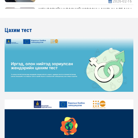
2026-02-16
ЖЕНДЭРИЙН ҮНДЭСНИЙ ХОРООНЫ АЖЛЫН АЛБАНЫ
ТӨЛӨӨЛӨЛ АЖ ҮЙЛДВЭР, ЭРДЭС БАЯЛАГИЙН
ЯАМАНД АЖИЛЛАВ
Цахим тест
2026-02-16
ЖЕНДЭРИЙН ҮНДЭСНИЙ ХОРООНЫ АЖЛЫН АЛБАНЫ
ТӨЛӨӨЛӨЛ ХОТ БАЙГУУЛАЛТ, БАРИЛГА, ОРОН
СУУЦЖУУЛАЛТЫН ЯАМАНД АЖИЛЛАВ
2026-02-16
ЖЕНДЭРИЙН ЭРХ ТЭГШ БАЙДЛЫГ ХАНГАХ ҮЙЛ
АЖИЛЛАГААГ ЭРЧИМЖҮҮЛЭХ САРЫН ХУВААРЬТАЙ
ТАНИЛЦАНА УУ
2026-02-16
ЖЕНДЭРИЙН ҮНДЭСНИЙ ХОРООНЫ АЖЛЫН АЛБАНЫ
ТӨЛӨӨЛӨЛ ЗАМ ТЭЭВРИЙН ЯАМАНД АЖИЛЛАВ
2026-02-16
ЖЕНДЭРИЙН ҮНДЭСНИЙ ХОРООНЫ АЖЛЫН АЛБАНЫ
ТӨЛӨӨЛӨЛ БАТЛАН ХАМГААЛАХ ЯАМАНД