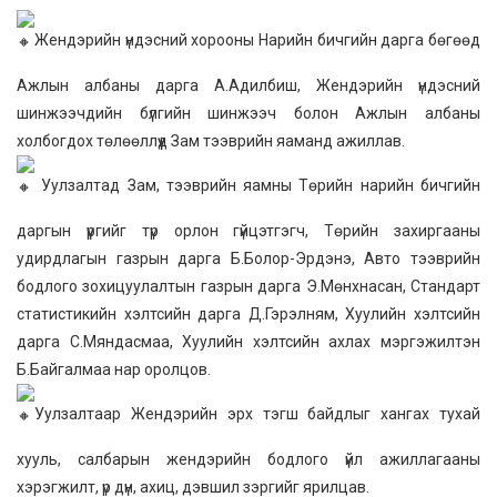
Жендэрийн үндэсний хорооны Нарийн бичгийн дарга бөгөөд
Ажлын албаны дарга А.Адилбиш, Жендэрийн үндэсний
шинжээчдийн бүлгийн шинжээч болон Ажлын албаны
холбогдох төлөөллүүд Зам тээврийн яаманд ажиллав.
Уулзалтад Зам, тээврийн яамны Төрийн нарийн бичгийн
даргын үүргийг түр орлон гүйцэтгэгч, Төрийн захиргааны
удирдлагын газрын дарга Б.Болор-Эрдэнэ, Авто тээврийн
бодлого зохицуулалтын газрын дарга Э.Мөнхнасан, Стандарт
статистикийн хэлтсийн дарга Д.Гэрэлням, Хуулийн хэлтсийн
дарга С.Мяндасмаа, Хуулийн хэлтсийн ахлах мэргэжилтэн
Б.Байгалмаа нар оролцов.
Уулзалтаар Жендэрийн эрх тэгш байдлыг хангах тухай
хууль, салбарын жендэрийн бодлого үйл ажиллагааны
хэрэгжилт, үр дүн, ахиц, дэвшил зэргийг ярилцав.