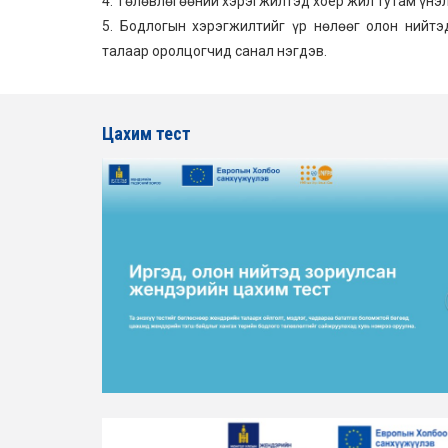
4. Төлөвлөгөөний хэрэгжилтэд хоёр жил тутам үнэл
5. Бодлогын хэрэгжилтийг үр нөлөөг олон нийт
талаар оролцогчид санал нэгдэв.
Цахим тест