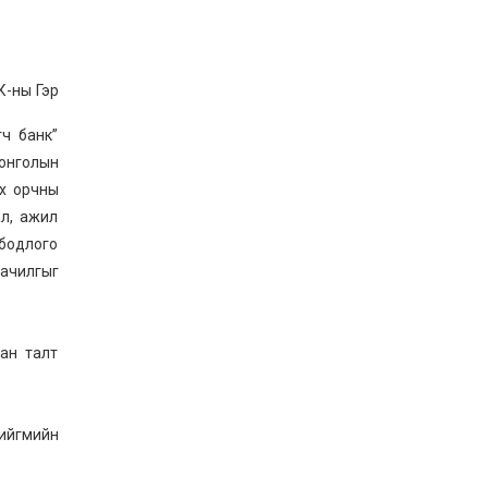
К-ны Гэр
ч банк”
онголын
ах орчны
ал, ажил
бодлого
ачилгыг
ан талт
ийгмийн