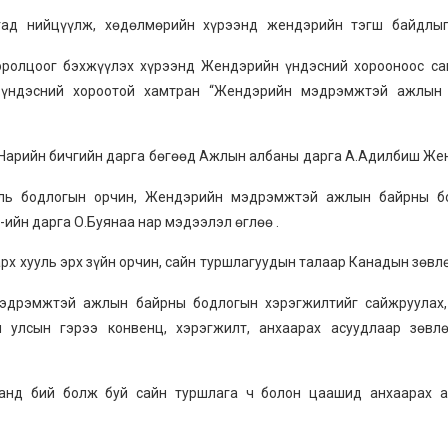
гад нийцүүлж, хөдөлмөрийн хүрээнд жендэрийн тэгш байдлыг
оролцоог бэхжүүлэх хүрээнд Жендэрийн үндэсний хорооноос са
 үндэсний хороотой хамтран “Жендэрийн мэдрэмжтэй ажлын
Нарийн бичгийн дарга бөгөөд Ажлын албаны дарга А.Адилбиш Ж
ууль бодлогын орчин, Жендэрийн мэдрэмжтэй ажлын байрны б
йн дарга О.Буянаа нар мэдээлэл өглөө .
х хууль эрх зүйн орчин, сайн туршлагуудын талаар Канадын зөв
эдрэмжтэй ажлын байрны бодлогын хэрэгжилтийг сайжруулах
 улсын гэрээ конвенц, хэрэгжилт, анхаарах асуудлаар зөвл
анд бий болж буй сайн туршлага ч болон цаашид анхаарах а