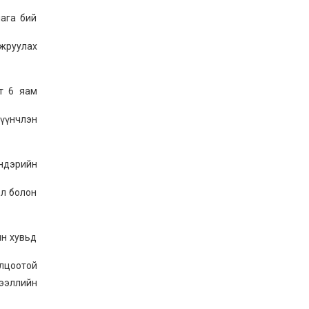
ага бий
жруулах
т 6 яам
Түүнчлэн
ндэрийн
эл болон
ын хувьд
олцоотой
ээллийн