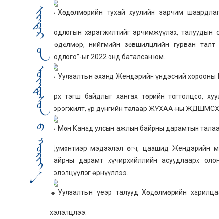
Хөдөлмөрийн тухай хуулийн зарчим шаардла
бодлогын хэрэгжилтийг эрчимжүүлэх, талуудын 
Хөдөлмөр, нийгмийн зөвшилцлийн гурван талт
бодлого”-ыг 2022 онд баталсан юм.
Уулзалтын эхэнд Жендэрийн үндэсний хорооны 
эрх тэгш байдлыг хангах төрийн тогтолцоо, х
хэрэгжилт, үр дүнгийн талаар ЖҮХАА-ны ЖДШМСХ-и
Мөн Канад улсын ажлын байрны дарамтын талаар
Думонтиэр мэдээлэл өгч, цаашид Жендэрийн м
байрны дарамт хүчирхийллийн асуудлаарх олон
хэлэлцүүлэг өрнүүллээ.
Уулзалтын үеэр талууд Хөдөлмөрийн харилца
хэлэлцлээ.