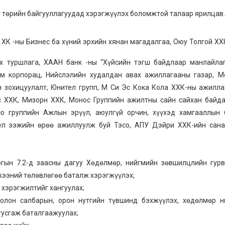
г төрийн байгууллагуудад хэрэгжүүлэх боломжтой талаар ярилцав.
 ХК -ны Бизнес ба хүний эрхийн хянан магадалгаа, Оюу Толгой ХХ
өх туршлага, ХААН банк -ны “Хүйсийн тэгш байдлаар манлайлаг
ом корпорац, Нийслэлийн худалдан авах ажиллагааны газар, М
н зохицуулалт, Юнител групп, М Си Эс Кока Кола ХХК-ны ажилл
темс ХХК, Мизорн ХХК, Монос Группийн ажилтны сайн сайхан байд
о группийн Ажлын эрүүл, аюулгүй орчин, хүүхэд хамгааллын 
хүүл ээжийн өрөө ажиллуулж буй Тэсо, АПУ Дэйри ХХК-ийн сана
ын 7.2-д заасны дагуу Хөдөлмөр, нийгмийн зөвшилцлийн гурв
жээний төлөвлөгөө баталж хэрэгжүүлэх;
 хэрэгжилтийг хангуулах;
болон салбарын, орон нутгийн түвшинд бэхжүүлэх, хөдөлмөр н
тусгаж баталгаажуулах;