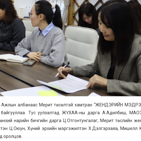
ооны Ажлын албанаас Мерит төсөлтэй хамтран “ЖЕНДЭРИЙН МЭД
 байгууллаа. Тус уулзалтад ЖҮХАА-ны дарга А.Адилбиш, МАО
өнхий нарийн бичгийн дарга Ц.Отгонтунгалаг, Мерит төслийн ж
лтэн Ц.Оюун, Хүний эрхийн мэргэжилтэн Х.Дэлгэрзаяа, Мишелл 
д оролцов.