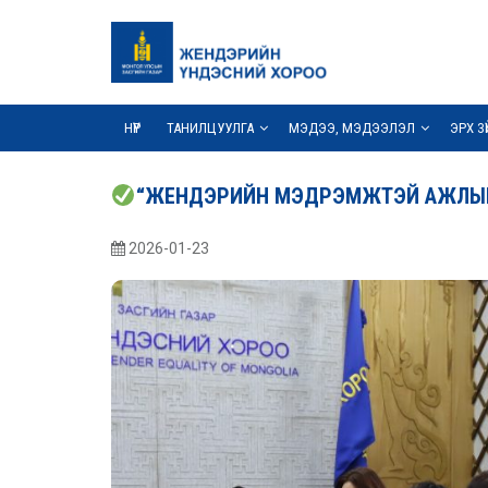
НҮҮР
ТАНИЛЦУУЛГА
МЭДЭЭ, МЭДЭЭЛЭЛ
ЭРХ З
“ЖЕНДЭРИЙН МЭДРЭМЖТЭЙ АЖЛЫН 
2026-01-23