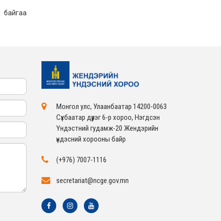
 байгаа
Монгол улс, Улаанбаатар 14200-0063
Сүхбаатар дүүрэг 6-р хороо, Нэгдсэн
Үндэстний гудамж-20 Жендэрийн
үндэсний хорооны байр
(+976) 7007-1116
secretariat@ncge.gov.mn