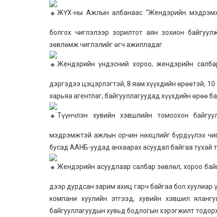
ЖҮХ-ны Ажлын албанаас “Жендэрийн мэдрэмжтэ
болгох чиглэлээр зорилтот аян зохион байгуу
зөвлөмж чиглэлийг өгч ажилладаг.
Жендэрийн үндэсний хороо, жендэрийн салба
дэргэдээ цэцэрлэгтэй, 8 яам хүүхдийн өрөөтэй, 10
харьяа агентлаг, байгууллагуудад хүүхдийн өрөө б
Түүнчлэн хувийн хэвшлийн томоохон байгуу
мэдрэмжтэй ажлын орчин нөхцлийг бүрдүүлэх чиг
бусад ААНБ-уудад анхаарах асуудал байгаа тухай 
Жендэрийн асуудлаар салбар зөвлөл, хороо бай
дээр дурдсан зарим ахиц гарч байгаа бол хуулиар 
компани хуулийн этгээд, хувийн хэвшил ялангу
байгууллагуудын хувьд бодлогын хэрэгжилт тодорх