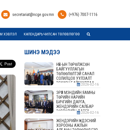
secretariat@ncge.gov.mn
(+976) 7007-1116
М ХЭВЛЭЛ
КАЛЕНДАРЬЧИЛСАН ТӨЛӨВЛӨГӨӨ
ШИНЭ МЭДЭЭ
НҮБ-ЫН ТӨРӨЛЖСӨН
БАЙГУУЛЛАГЫН
ТӨЛӨӨЛӨЛТЭЙ САНАЛ
СОЛИЛЦОХ УУЛЗАЛТ
ЗОХИОН БАЙГУУЛЛАА
2026-02-16
ЭРҮҮЛ МЭНДИЙН ЯАМНЫ
ТӨРИЙН НАРИЙН
БИЧГИЙН ДАРГА,
ЖЕНДЭРИЙН САЛБАР
ЗӨВЛӨЛИЙН ДАРГА,
2026-02-16
ГИШҮҮДТЭЙ УУЛЗАЛТ
ЗОХИОН БАЙГУУЛАВ
ЖЕНДЭРИЙН ҮНДЭСНИЙ
ХОРООНЫ АЖЛЫН