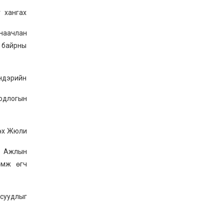
ЖЕНДЭРИЙН ҮНДЭСНИЙ
ХОРООНЫ АЖЛЫН
 хангах
АЛБАНЫ ТӨЛӨӨЛӨЛ ЗАМ
ТЭЭВРИЙН ЯАМАНД
наачлан
АЖИЛЛАВ
2026-02-16
 байрны
ЖЕНДЭРИЙН ҮНДЭСНИЙ
ХОРООНЫ АЖЛЫН
АЛБАНЫ ТӨЛӨӨЛӨЛ
БАТЛАН ХАМГААЛАХ
ендэрийн
ЯАМАНД АЖИЛЛАВ
2026-02-16
одлогын
ЖЕНДЭРИЙН ҮНДЭСНИЙ
ХОРООНЫ АЖЛЫН
АЛБАНЫ ТӨЛӨӨЛӨЛ
САНГИЙН ЯАМАНД
лөх Жюли
АЖИЛЛАВ
2026-02-05
, Ажлын
өмж өгч
суудлыг