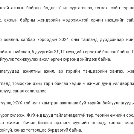
й ажлын байрны бодлого”-ыг сурталчлах, түгээх, сайн туршл
лж, ажлын байрны жендэрийн мэдрэмжтэй орчин нөхцлийг сай
р зөвлөл, салбар хороодын 2024 оны тайланд дурдсанаар ний
 аймаг, нийслэл, 6 дүүргийн ЗДТГ хүүхдийн өрөөтэй болсон байна. 
айгуулж тохижуулах ажил өргөн хүрээнд хийгдэж байна.
ллагуудад ажилтны ажил, ар гэрийн тэнцвэрийн хангах, же
лэлд томоохон ахиц гарч байгаа хэдий ч жижиг дунд үйлдвэрл
талууд санал солилцлоо.
гуулж, ЖҮХ-той нягт хамтран ажиллаж буй төрийн байгууллагууд
үүрэг хүлээж, ЖҮХ-нд шууд тайлагнадаггүй төр, төрийн өмчийн ор
яа жижиг, бичил бизнес эрхлэгч хуулийн этгээд, хэвлэл мэд
ойгүй, хянах тогтолцоо бүрдээгүй байна.