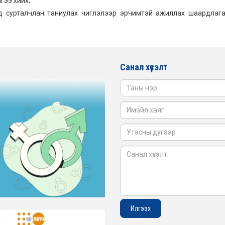
гээ хийх;
эд сурталчлан таниулах чиглэлээр эрчимтэй ажиллах шаардлага
Санал хүсэлт