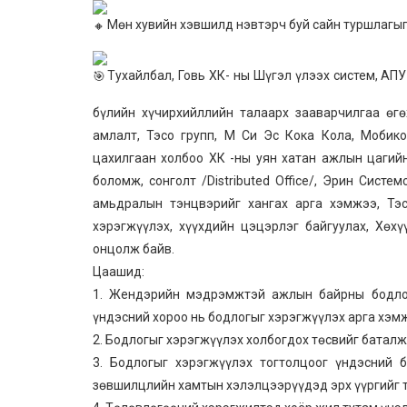
Мөн хувийн хэвшилд нэвтэрч буй сайн туршлагы
Тухайлбал, Говь ХК- ны Шүгэл үлээх систем, АПУ
бүлийн хүчирхийллийн талаарх зааварчилгаа өг
амлалт, Тэсо групп, М Си Эс Кока Кола, Мобик
цахилгаан холбоо ХК -ны уян хатан ажлын цагий
боломж, сонголт /Distributed Office/, Эрин Сис
амьдралын тэнцвэрийг хангах арга хэмжээ, Тэс
хэрэгжүүлэх, хүүхдийн цэцэрлэг байгуулах, Хө
онцолж байв.
Цаашид:
1. Жендэрийн мэдрэмжтэй ажлын байрны бодлог
үндэсний хороо нь бодлогыг хэрэгжүүлэх арга хэм
2. Бодлогыг хэрэгжүүлэх холбогдох төсвийг баталж
3. Бодлогыг хэрэгжүүлэх тогтолцоог үндэсний 
зөвшилцлийн хамтын хэлэлцээрүүдэд эрх үүргийг 