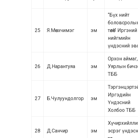
“Бүх нийт
боловсролы
25
Я.Мөнхчимэг
эм
төлөө!” Иргэний
нийгмийн
үндэсний эв
Орхон аймаг,
26
Д.Нарантуяа
эм
Уярлын бичэ
ТББ
Тэргэнцэртэ
Иргэдийн
27
Б.Чулуундолгор
эм
Үндэсний
Холбоо ТББ
Хүчирхийлли
28
Д.Санчир
эм
эсрэг үндэс