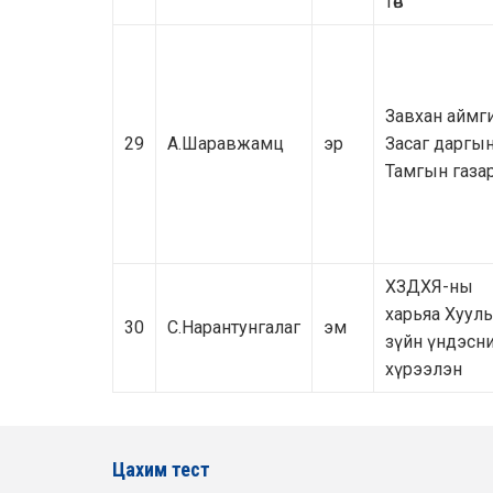
төв
Завхан аймг
29
А.Шаравжамц
эр
Засаг даргы
Тамгын газа
ХЗДХЯ-ны
харьяа Хууль
30
С.Нарантунгалаг
эм
зүйн үндэсн
хүрээлэн
Цахим тест