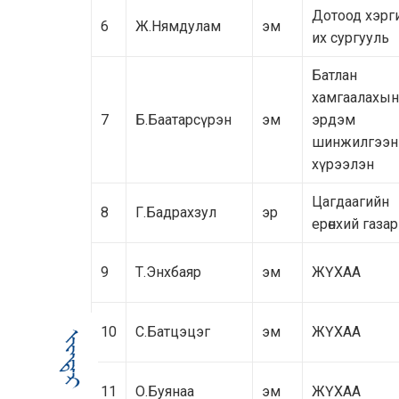
Дотоод хэрг
6
Ж.Нямдулам
эм
их сургууль
Батлан
хамгаалахын
7
Б.Баатарсүрэн
эм
эрдэм
шинжилгээн
хүрээлэн
Цагдаагийн
8
Г.Бадрахзул
эр
ерөнхий газар
9
Т.Энхбаяр
эм
ЖҮХАА
10
С.Батцэцэг
эм
ЖҮХАА
11
О.Буянаа
эм
ЖҮХАА