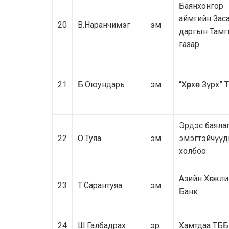
Баянхонгор
аймгийн Зас
20
В.Наранчимэг
эм
даргын Там
газар
21
Б.Оюундарь
эм
“Хөөрхөн Зүрх”
Эрдэс баяла
22
О.Туяа
эм
эмэгтэйчүүд
холбоо
Азийн Хөгжл
23
Т.Сарантуяа
эм
Банк
24
Ш.Галбадрах
эр
Хамтдаа ТББ