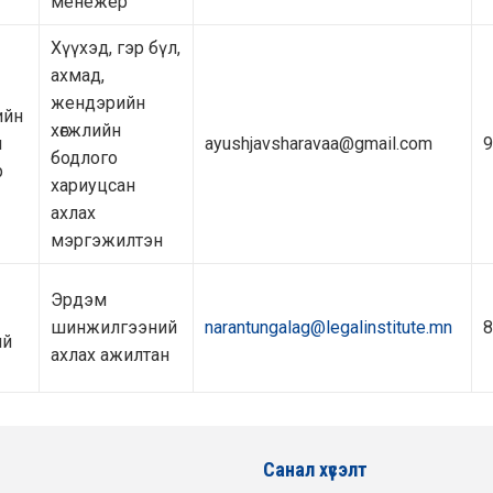
менежер
Хүүхэд, гэр бүл,
ахмад,
жендэрийн
ийн
хөгжлийн
н
ayushjavsharavaa@gmail.com
9
бодлого
р
хариуцсан
ахлах
мэргэжилтэн
Эрдэм
шинжилгээний
narantungalag@legalinstitute.mn
8
ий
ахлах ажилтан
Санал хүсэлт