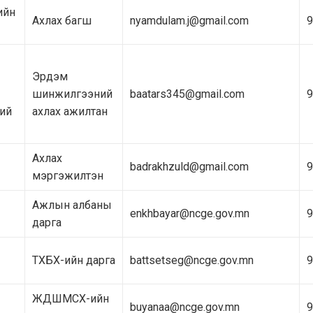
ийн
Ахлах багш
nyamdulam.j@gmail.com
9
Эрдэм
шинжилгээний
baatars345@gmail.com
9
ий
ахлах ажилтан
Ахлах
badrakhzuld@gmail.com
9
мэргэжилтэн
Ажлын албаны
enkhbayar@ncge.gov.mn
9
дарга
ТХБХ-ийн дарга
battsetseg@ncge.gov.mn
9
ЖДШМСХ-ийн
buyanaa@ncge.gov.mn
9