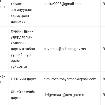
н
төлөвлөлт
uuska9908@gmail.com
9
тын
зохицуулалт
хариуцсан
шинжээч
Хүний Нөөцийн
удирдлагын
хэлтсийн
даргын албан
suvdmaa@cabinet.gov.mn
9
үүргийг түр
орлон
гүйцэтгэгч
хан
НХХ-ийн дарга
tumurochirbayarmaa@gmail.com
8
ТГ
ХШҮХэлтсийн
delgermaa.r@uvs.gov.mn
9
дарга