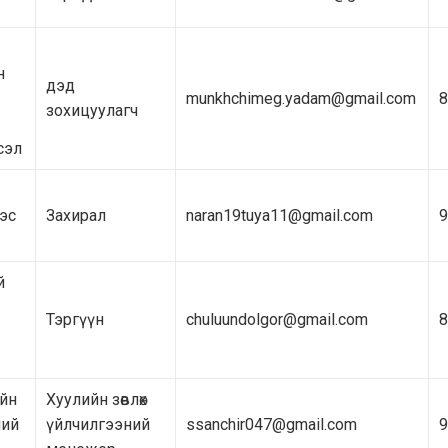
н
дэд
munkhchimeg.yadam@gmail.com
8
зохицуулагч
сэл
эс
Захирал
naran19tuya11@gmail.com
9
й
Тэргүүн
chuluundolgor@gmail.com
8
йн
Хуулийн зөвлөх
ний
үйлчилгээний
ssanchir047@gmail.com
9