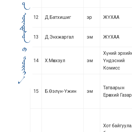
12
Д.Батхишиг
эр
ЖҮХАА
13
Д.Энхжаргал
эм
ЖҮХАА
Хүний эрхий
14
Х.Мөнхзул
эм
Үндэсний
Комисс
Татварын
15
Б.Өэлүн-Үжин
эм
Ерөнхий Газар
Хот байгуула