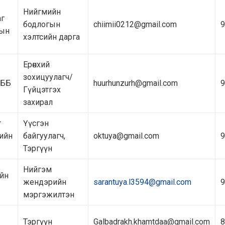
Нийгмийн
аг
бодлогын
chiimii0212@gmail.com
9
гын
хэлтсийн дарга
Ерөнхий
зохицуулагч/
 ТББ
huurhunzurh@gmail.com
9
Гүйцэтгэх
захирал
г
Үүсгэн
ийн
байгуулагч,
oktuya@gmail.com
9
Тэргүүн
Нийгэм
ийн
жендэрийн
sarantuya.l3594@gmail.com
9
мэргэжилтэн
Тэргүүн
Galbadrakh.khamtdaa@gmail.com
8