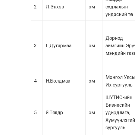
2
Л.Энхээ
эм
судлалын
үндэсний төв
Дорнод
3
Г.Дугармаа
эм
аймгийн Эрү
мэндийн газ
Монгол Улс
4
Н.Болдмаа
эм
Их сургууль
ШУТИС-ийн
Бизнесийн
5
Я.Төгөлдөр
эм
удирдлага,
Хүмүүнлэги
сургууль