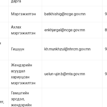
дарга
Мэргэжилтэн
batkhishig@ncge.gov.mn
9
Ахлах
enkhjargal@ncge.gov.mn
8
мэргэжилтэн
н
Гишүүн
kh.munkhzul@nhrcm.gov.mn
9
Жендэрийн
асуудал
uelun-ujin.b@mta.gov.mn
9
хариуцсан
мэргэжилтэн
Гамшгийн
эрсдэл,
лт,
жендэрийн