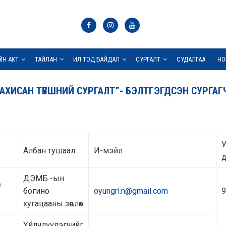
ҮЙН АКТ
ТАЙЛАН
ИЛ ТОД БАЙДАЛ
СУРГАЛТ
СУДАЛГАА
НО
АХИСАН ТҮВШНИЙ СУРГАЛТ”- БЭЛТГЭГДСЭН СУРГАГ
Албан тушаал
И-мэйл
д
ДЭМБ -ын
е
богино
oyungrl.n@gmail.com
9
хугацааны зөвлөх
Үйлчлүүлэгчийг