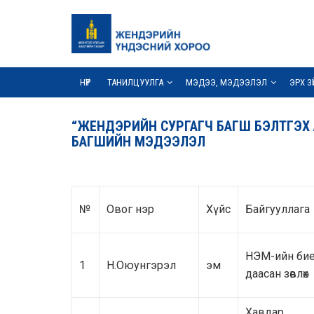
НҮҮР
ТАНИЛЦУУЛГА
МЭДЭЭ, МЭДЭЭЛЭЛ
ЭРХ З
“ЖЕНДЭРИЙН СУРГАГЧ БАГШ БЭЛТГЭХ 
БАГШИЙН МЭДЭЭЛЭЛ
№
Овог нэр
Хүйс
Байгууллага
НЭМ-ийн би
1
Н.Оюунгэрэл
эм
даасан зөвлөх
Хавдар