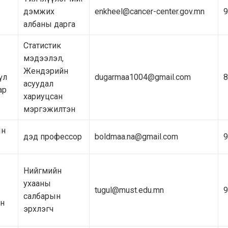
дэмжих
enkheel@cancer-center.gov.mn
9
албаны дарга
Статистик
мэдээлэл,
Жендэрийн
үл
dugarmaa1004@gmail.com
8
асуудал
ар
хариуцсан
мэргэжилтэн
ын
дэд профессор
boldmaa.na@gmail.com
9
Нийгмийн
ухааны
tugul@must.edu.mn
9
салбарын
йн
эрхлэгч