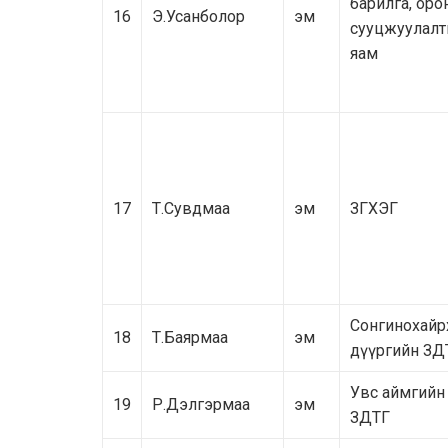
барилга, оро
16
Э.Усанболор
эм
сууцжуулал
яам
17
Т.Сувдмаа
эм
ЗГХЭГ
Сонгинохайр
18
Т.Баярмаа
эм
дүүргийн ЗД
Увс аймгийн
19
Р.Дэлгэрмаа
эм
ЗДТГ