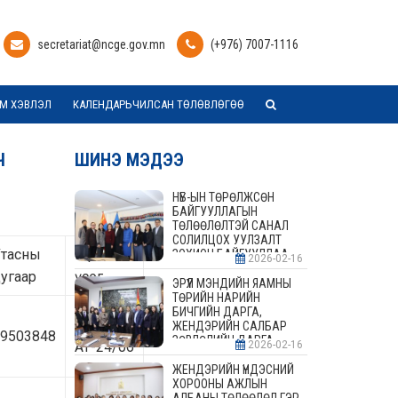
secretariat@ncge.gov.mn
(+976) 7007-1116
М ХЭВЛЭЛ
КАЛЕНДАРЬЧИЛСАН ТӨЛӨВЛӨГӨӨ
Ч
ШИНЭ МЭДЭЭ
НҮБ-ЫН ТӨРӨЛЖСӨН
БАЙГУУЛЛАГЫН
ТӨЛӨӨЛӨЛТЭЙ САНАЛ
СОЛИЛЦОХ УУЛЗАЛТ
Утасны
Гарын
ЗОХИОН БАЙГУУЛЛАА
2026-02-16
угаар
үсэг
ЭРҮҮЛ МЭНДИЙН ЯАМНЫ
ТӨРИЙН НАРИЙН
БИЧГИЙН ДАРГА,
Г-
ЖЕНДЭРИЙН САЛБАР
9503848
ЗӨВЛӨЛИЙН ДАРГА,
АТ-24/06
2026-02-16
ГИШҮҮДТЭЙ УУЛЗАЛТ
ЗОХИОН БАЙГУУЛАВ
ЖЕНДЭРИЙН ҮНДЭСНИЙ
ХОРООНЫ АЖЛЫН