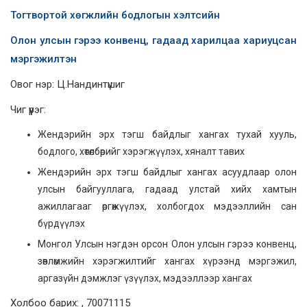
Тогтвортой хөгжлийн бодлогын хэлтсийн
Олон улсын гэрээ конвенц, гадаад харилцаа хариуцсан
мэргэжилтэн
Овог нэр: Ц.Нандинтүшиг
Чиг үүрэг:
Жендэрийн эрх тэгш байдлыг хангах тухай хууль,
бодлого, хөтөлбөрийг хэрэгжүүлэх, хяналт тавих
Жендэрийн эрх тэгш байдлыг хангах асуудлаар олон
улсын байгууллага, гадаад улстай хийх хамтын
ажиллагааг өргөжүүлэх, холбогдох мэдээллийн сан
бүрдүүлэх
Монгол Улсын нэгдэн орсон Олон улсын гэрээ конвенц,
зөвлөмжийн хэрэгжилтийг хангах хүрээнд мэргэжил,
аргазүйн дэмжлэг үзүүлэх, мэдээллээр хангах
Холбоо барих: , 70071115