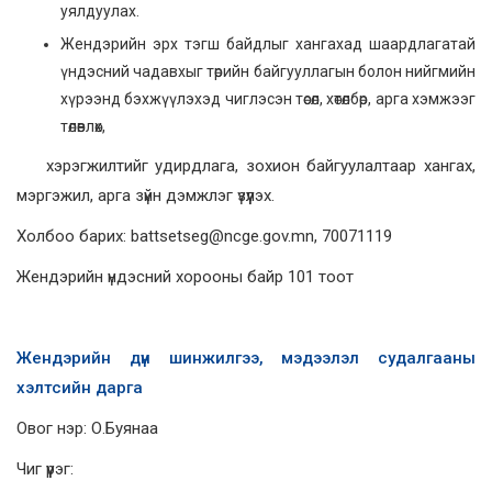
уялдуулах.
Жендэрийн эрх тэгш байдлыг хангахад шаардлагатай
үндэсний чадавхыг төрийн байгууллагын болон нийгмийн
хүрээнд бэхжүүлэхэд чиглэсэн төсөл, хөтөлбөр, арга хэмжээг
төлөвлөх,
хэрэгжилтийг удирдлага, зохион байгуулалтаар хангах,
мэргэжил, арга зүйн дэмжлэг үзүүлэх.
Холбоо барих: battsetseg@ncge.gov.mn, 70071119
Жендэрийн үндэсний хорооны байр 101 тоот
Жендэрийн дүн шинжилгээ, мэдээлэл судалгааны
хэлтсийн дарга
Овог нэр: О.Буянаа
Чиг үүрэг: