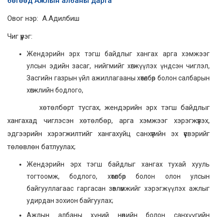
бөгөөд Ажлын албаны дарга
Овог нэр: А.Адилбиш
Чиг үүрэг:
Жендэрийн эрх тэгш байдлыг хангах арга хэмжээг
улсын эдийн засаг, нийгмийг хөгжүүлэх үндсэн чиглэл,
Засгийн газрын үйл ажиллагааны хөтөлбөр болон салбарын
хөгжлийн бодлого,
хөтөлбөрт тусгах, жендэрийн эрх тэгш байдлыг
хангахад чиглэсэн хөтөлбөр, арга хэмжээг хэрэгжүүлэх,
эдгээрийн хэрэгжилтийг хангахуйц санхүүгийн эх үүсвэрийг
төлөвлөн батлуулах;
Жендэрийн эрх тэгш байдлыг хангах тухай хууль
тогтоомж, бодлого, хөтөлбөр болон олон улсын
байгууллагаас гаргасан зөвлөмжийг хэрэгжүүлэх ажлыг
удирдан зохион байгуулах;
Ажлын албаны хүний нөөцийн болон санхүүгийн