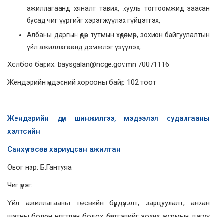
ажиллагаанд хяналт тавих, хууль тогтоомжид заасан
бусад чиг үүргийг хэрэгжүүлэх гүйцэтгэх,
Албаны даргын өдөр тутмын хөдөлмөр, зохион байгуулалтын
үйл ажиллагаанд дэмжлэг үзүүлэх;
Холбоо барих: baysgalan@ncge.gov.mn 70071116
Жендэрийн үндэсний хорооны байр 102 тоот
Жендэрийн дүн шинжилгээ, мэдээлэл судалгааны
хэлтсийн
Санхүү төсөв хариуцсан ажилтан
Овог нэр: Б.Гантуяа
Чиг үүрэг:
Үйл ажиллагааны төсвийн бүрдүүлэлт, зарцуулалт, анхан
шатны болон нягтлан бодох бүртгэлийг зохих журмын дагуу