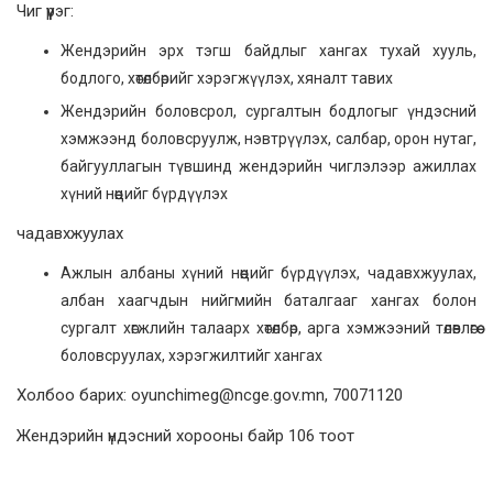
Чиг үүрэг:
Жендэрийн эрх тэгш байдлыг хангах тухай хууль,
бодлого, хөтөлбөрийг хэрэгжүүлэх, хяналт тавих
Жендэрийн боловсрол, сургалтын бодлогыг үндэсний
хэмжээнд боловсруулж, нэвтрүүлэх, салбар, орон нутаг,
байгууллагын түвшинд жендэрийн чиглэлээр ажиллах
хүний нөөцийг бүрдүүлэх
чадавхжуулах
Ажлын албаны хүний нөөцийг бүрдүүлэх, чадавхжуулах,
албан хаагчдын нийгмийн баталгааг хангах болон
сургалт хөгжлийн талаарх хөтөлбөр, арга хэмжээний төлөвлөгөө
боловсруулах, хэрэгжилтийг хангах
Холбоо барих: oyunchimeg@ncge.gov.mn, 70071120
Жендэрийн үндэсний хорооны байр 106 тоот