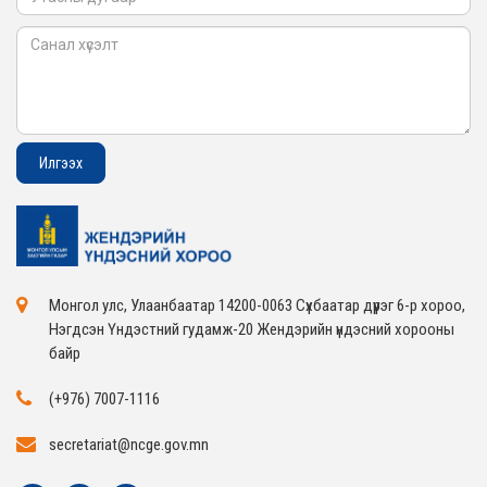
Монгол улс, Улаанбаатар 14200-0063 Сүхбаатар дүүрэг 6-р хороо,
Нэгдсэн Үндэстний гудамж-20 Жендэрийн үндэсний хорооны
байр
(+976) 7007-1116
secretariat@ncge.gov.mn