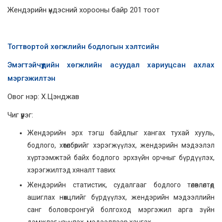
Жендэрийн үндэсний хорооны байр 201 тоот
Тогтвортой хөгжлийн бодлогын хэлтсийн
Эмэгтэйчүүдийн хөгжлийн асуудал хариуцсан ахлах
мэргэжилтэн
Овог нэр: Х.Цэнджав
Чиг үүрэг:
Жендэрийн эрх тэгш байдлыг хангах тухай хууль,
бодлого, хөтөлбөрийг хэрэгжүүлэх, жендэрийн мэдээлэл
хүртээмжтэй байх бодлого эрхзүйн орчныг бүрдүүлэх,
хэрэгжилтэд хяналт тавих
Жендэрийн статистик, судалгааг бодлого төлөвлөлтөд
ашиглах нөхцлийг бүрдүүлэх, жендэрийн мэдээллийн
санг боловсронгуй болгоход мэргэжил арга зүйн