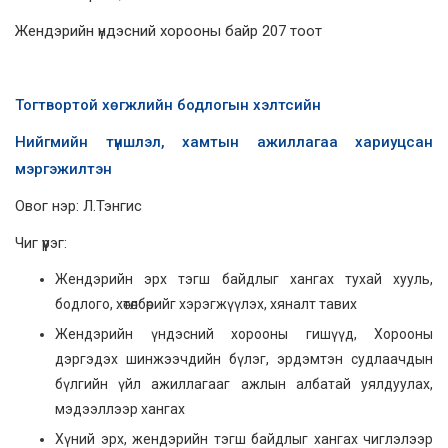
Жендэрийн үндэсний хорооны байр 207 тоот
Тогтвортой хөгжлийн бодлогын хэлтсийн
Нийгмийн түншлэл, хамтын ажиллагаа хариуцсан
мэргэжилтэн
Овог нэр: Л.Тэнгис
Чиг үүрэг:
Жендэрийн эрх тэгш байдлыг хангах тухай хууль,
бодлого, хөтөлбөрийг хэрэгжүүлэх, хяналт тавих
Жендэрийн үндэсний хорооны гишүүд, Хорооны
дэргэдэх шинжээчдийн бүлэг, эрдэмтэн судлаачдын
бүлгийн үйл ажиллагааг ажлын албатай уялдуулах,
мэдээллээр хангах
Хүний эрх, жендэрийн тэгш байдлыг хангах чиглэлээр