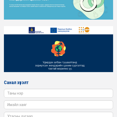
ЖЕНДЭРИЙН ЭРХ ТЭГШ БАЙДЛЫГ ХАНГАХ ҮЙЛ
АЖИЛЛАГААГ ЭРЧИМЖҮҮЛЭХ САРЫН ХУВААРЬТАЙ
ТАНИЛЦАНА УУ
2026-02-16
ЖЕНДЭРИЙН ҮНДЭСНИЙ ХОРООНЫ АЖЛЫН АЛБАНЫ
ТӨЛӨӨЛӨЛ ЗАМ ТЭЭВРИЙН ЯАМАНД АЖИЛЛАВ
2026-02-16
ЖЕНДЭРИЙН ҮНДЭСНИЙ ХОРООНЫ АЖЛЫН АЛБАНЫ
ТӨЛӨӨЛӨЛ БАТЛАН ХАМГААЛАХ ЯАМАНД
АЖИЛЛАВ
2026-02-16
ЖЕНДЭРИЙН ҮНДЭСНИЙ ХОРООНЫ АЖЛЫН АЛБАНЫ
ТӨЛӨӨЛӨЛ САНГИЙН ЯАМАНД АЖИЛЛАВ
Санал хүсэлт
2026-02-05