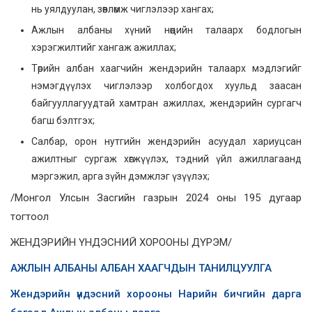
нь уялдуулан, зөвлөмж чиглэлээр хангах;
Ажлын албаны хүний нөөцийн талаарх бодлогын
хэрэгжилтийг хангаж ажиллах;
Төрийн албан хаагчийн жендэрийн талаарх мэдлэгийг
нэмэгдүүлэх чиглэлээр холбогдох хуульд заасан
байгууллагуудтай хамтран ажиллах, жендэрийн сургагч
багш бэлтгэх;
Салбар, орон нутгийн жендэрийн асуудал хариуцсан
ажилтныг сургаж хөгжүүлэх, тэдний үйл ажиллагаанд
мэргэжил, арга зүйн дэмжлэг үзүүлэх;
/Монгол Улсын Засгийн газрын 2024 оны 195 дугаар
тогтоол
ЖЕНДЭРИЙН ҮНДЭСНИЙ ХОРООНЫ ДҮРЭМ/
АЖЛЫН АЛБАНЫ АЛБАН ХААГЧДЫН ТАНИЛЦУУЛГА
Жендэрийн үндэсний хорооны Нарийн бичгийн дарга