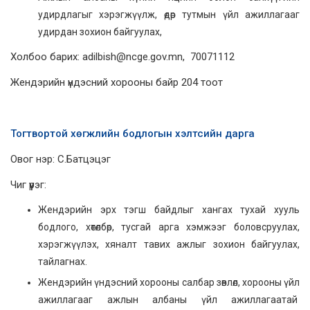
удирдлагыг хэрэгжүүлж, өдөр тутмын үйл ажиллагааг
удирдан зохион байгуулах,
Холбоо барих: adilbish@ncge.gov.mn, 70071112
Жендэрийн үндэсний хорооны байр 204 тоот
Тогтвортой хөгжлийн бодлогын хэлтсийн дарга
Овог нэр: С.Батцэцэг
Чиг үүрэг:
Жендэрийн эрх тэгш байдлыг хангах тухай хууль
бодлого, хөтөлбөр, тусгай арга хэмжээг боловсруулах,
хэрэгжүүлэх, хяналт тавих ажлыг зохион байгуулах,
тайлагнах.
Жендэрийн үндэсний хорооны салбар зөвлөл, хорооны үйл
ажиллагааг ажлын албаны үйл ажиллагаатай