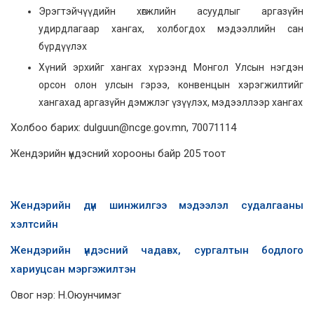
Эрэгтэйчүүдийн хөгжлийн асуудлыг аргазүйн
удирдлагаар хангах, холбогдох мэдээллийн сан
бүрдүүлэх
Хүний эрхийг хангах хүрээнд Монгол Улсын нэгдэн
орсон олон улсын гэрээ, конвенцын хэрэгжилтийг
хангахад аргазүйн дэмжлэг үзүүлэх, мэдээллээр хангах
Холбоо барих: dulguun@ncge.gov.mn, 70071114
Жендэрийн үндэсний хорооны байр 205 тоот
Жендэрийн дүн шинжилгээ мэдээлэл судалгааны
хэлтсийн
Жендэрийн үндэсний чадавх, сургалтын бодлого
хариуцсан мэргэжилтэн
Овог нэр: Н.Оюунчимэг