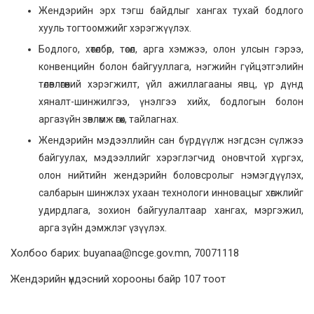
Жендэрийн эрх тэгш байдлыг хангах тухай бодлого
хууль тогтоомжийг хэрэгжүүлэх.
Бодлого, хөтөлбөр, төсөл, арга хэмжээ, олон улсын гэрээ,
конвенцийн болон байгууллага, нэгжийн гүйцэтгэлийн
төлөвлөгөөний хэрэгжилт, үйл ажиллагааны явц, үр дүнд
хяналт-шинжилгээ, үнэлгээ хийх, бодлогын болон
аргазүйн зөвлөмж өгөх, тайлагнах.
Жендэрийн мэдээллийн сан бүрдүүлж нэгдсэн сүлжээ
байгуулах, мэдээллийг хэрэглэгчид оновчтой хүргэх,
олон нийтийн жендэрийн боловсролыг нэмэгдүүлэх,
салбарын шинжлэх ухаан технологи инновацыг хөгжлийг
удирдлага, зохион байгуулалтаар хангах, мэргэжил,
арга зүйн дэмжлэг үзүүлэх.
Холбоо барих: buyanaa@ncge.gov.mn, 70071118
Жендэрийн үндэсний хорооны байр 107 тоот