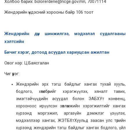
Холбоо барих: bolorerdene@ncge.gov.mn, 70071114
Жендэрийн үндэсний хорооны байр 106 тоот
Жендэрийн дүн шинжилгээ, мэдээлэл судалгааны
хэлтсийн
Бичиг хэрэг, дотоод асуудал хариуцсан ажилтан
Овог нэр: Ц.Баясгалан
Чиг үүрэг:
Жендэрийн эрх тэгш байдлыг хангах тухай хууль,
бодлого, хөтөлбөрийг хэрэгжүүлэх, хяналт тавих,
эмэгтэйчүүдийн асуудал болон ЭАБХУт конвенц,
хорооноос ирүүлсэн зөвлөмжийн хэрэгжилтийг хангах
хүрээнд мэргэжил, аргазүйн дэмжлэг үзүүлэх,
мэдээллээр хангах, ЖЭТБХтХуульд заасан улс төрийн
хүрээнд жендэрийн тэгш байдлыг хангах бодлого, үйл