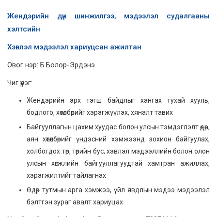
Жендэрийн дүн шинжилгээ, мэдээлэл судалгааны
хэлтсийн
Хэвлэл мэдээлэл хариуцсан ажилтан
Овог нэр: Б.Болор-Эрдэнэ
Чиг үүрэг:
Жендэрийн эрх тэгш байдлыг хангах тухай хууль,
бодлого, хөтөлбөрийг хэрэгжүүлэх, хяналт тавих
Байгууллагын цахим хуудас болон улсын тэмдэглэлт өдөр,
аян хөтөлбөрийг үндэсний хэмжээнд зохион байгуулах,
холбогдох төр, төрийн бус, хэвлэл мэдээллийн болон олон
улсын хөгжлийн байгууллагуудтай хамтран ажиллах,
хэрэгжилтийг тайлагнах
Өдөр тутмын арга хэмжээ, үйл явдлын мэдээ мэдээлэл
бэлтгэн зураг авалт хариуцах