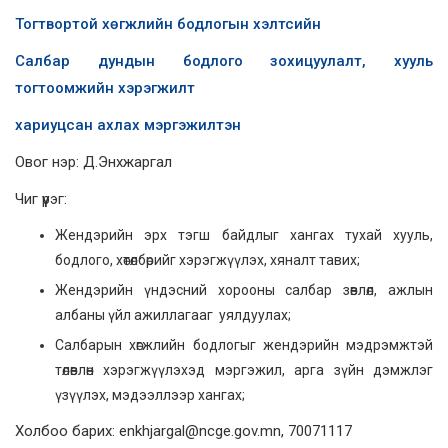
Тогтвортой хөгжлийн бодлогын хэлтсийн
Салбар дундын бодлого зохицуулалт, хууль
тогтоомжийн хэрэгжилт
хариуцсан ахлах мэргэжилтэн
Овог нэр: Д.Энхжаргал
Чиг үүрэг:
Жендэрийн эрх тэгш байдлыг хангах тухай хууль,
бодлого, хөтөлбөрийг хэрэгжүүлэх, хяналт тавих;
Жендэрийн үндэсний хорооны салбар зөвлөл, ажлын
албаны үйл ажиллагааг уялдуулах;
Салбарын хөгжлийн бодлогыг жендэрийн мэдрэмжтэй
төлөвлөн хэрэгжүүлэхэд мэргэжил, арга зүйн дэмжлэг
үзүүлэх, мэдээллээр хангах;
Холбоо барих: enkhjargal@ncge.gov.mn, 70071117