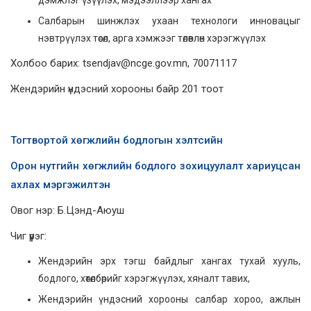
дэмжлэг үзүүлэх, мэдээллээр хангах
Салбарын шинжлэх ухаан технологи инновацыг
нэвтрүүлэх төсөл, арга хэмжээг төлөвлөн хэрэгжүүлэх
Холбоо барих: tsendjav@ncge.gov.mn, 70071117
Жендэрийн үндэсний хорооны байр 201 тоот
Тогтвортой хөгжлийн бодлогын хэлтсийн
Орон нутгийн хөгжлийн бодлого зохицуулалт хариуцсан
ахлах мэргэжилтэн
Овог нэр: Б.Цэнд-Аюуш
Чиг үүрэг:
Жендэрийн эрх тэгш байдлыг хангах тухай хууль,
бодлого, хөтөлбөрийг хэрэгжүүлэх, хяналт тавих,
Жендэрийн үндэсний хорооны салбар хороо, ажлын