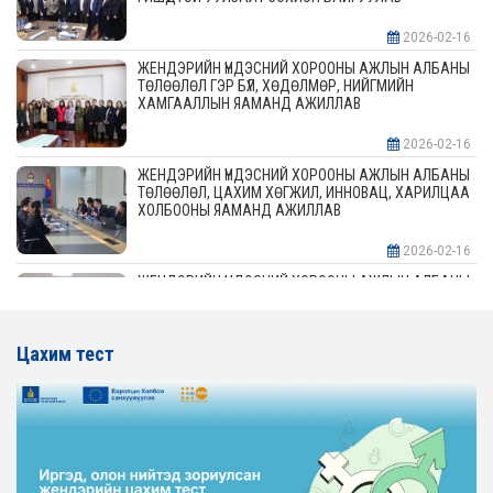
2026-02-16
ЖЕНДЭРИЙН ҮНДЭСНИЙ ХОРООНЫ АЖЛЫН АЛБАНЫ
ТӨЛӨӨЛӨЛ ГЭР БҮЛ, ХӨДӨЛМӨР, НИЙГМИЙН
ХАМГААЛЛЫН ЯАМАНД АЖИЛЛАВ
2026-02-16
ЖЕНДЭРИЙН ҮНДЭСНИЙ ХОРООНЫ АЖЛЫН АЛБАНЫ
ТӨЛӨӨЛӨЛ, ЦАХИМ ХӨГЖИЛ, ИННОВАЦ, ХАРИЛЦАА
ХОЛБООНЫ ЯАМАНД АЖИЛЛАВ
2026-02-16
ЖЕНДЭРИЙН ҮНДЭСНИЙ ХОРООНЫ АЖЛЫН АЛБАНЫ
ТӨЛӨӨЛӨЛ АЖ ҮЙЛДВЭР, ЭРДЭС БАЯЛАГИЙН
ЯАМАНД АЖИЛЛАВ
Цахим тест
2026-02-16
ЖЕНДЭРИЙН ҮНДЭСНИЙ ХОРООНЫ АЖЛЫН АЛБАНЫ
ТӨЛӨӨЛӨЛ ХОТ БАЙГУУЛАЛТ, БАРИЛГА, ОРОН
СУУЦЖУУЛАЛТЫН ЯАМАНД АЖИЛЛАВ
2026-02-16