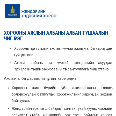
ХОРООНЫ АЖЛЫН АЛБАНЫ АЛБАН ТУШААЛЫН
ЧИГ ҮҮРЭГ
Хорооны өдөр тутмын ажлыг түүний ажлын алба хариуцан
гүйцэтгэнэ.
Ажлын албаны чиг үүргийг жендэрийн асуудал
эрхэлсэн төрийн захиргааны төв байгууллага гүйцэтгэнэ.
Ажлын алба дараах чиг үүргийг хэрэгжүүлнэ:
Хорооны жил бүрийн үйл ажиллагааны төлөвлөгөөг
боловсруулан батлуулах, хэрэгжилтийг хариуцан зохион
байгуулах;
Жендэрийн эрх тэгш байдлыг хангах тухай хууль, хөгжлийн
зорилтот хөтөлбөр, жендэрийн эрх тэгш байдлыг хангах