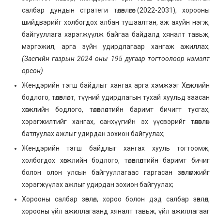
салбар дундын стратеги төлөвлөгөө (2022-2031), хорооны
шийдвэрийг холбогдох албан тушаалтан, аж ахуйн нэгж,
байгууллага хэрэгжүүлж байгаа байдалд хяналт тавьж,
мэргэжил, арга зүйн удирдлагаар хангаж ажиллах;
(Засгийн газрын 2024 оны 195 дугаар тогтоолоор нэмэлт
орсон)
Жендэрийн тэгш байдлыг хангах арга хэмжээг Хөгжлийн
бодлого, төлөвлөлт, түүний удирдлагын тухай хуульд заасан
хөгжлийн бодлого, төлөвлөлтийн баримт бичигт тусгах,
хэрэгжилтийг хангах, санхүүгийн эх үүсвэрийг төлөвлөн
батлуулах ажлыг удирдан зохион байгуулах;
Жендэрийн тэгш байдлыг хангах хууль тогтоомж,
холбогдох хөгжлийн бодлого, төлөвлөлтийн баримт бичиг
болон олон улсын байгууллагаас гаргасан зөвлөмжийг
хэрэгжүүлэх ажлыг удирдан зохион байгуулах;
Хорооны салбар зөвлөл, хороо болон дэд салбар зөвлөл,
хорооны үйл ажиллагаанд хяналт тавьж, үйл ажиллагааг