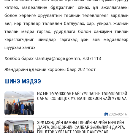
хөтлөх, мэдээллийн бүрдүүлэлтийг хянах, үйл ажиллагааны
болон хөрөнгө оруулалтын төсвийн төлөвлөгөөг зардлын
зүйл, нэр төрлөөр төлөвлөн батлуулах, сар, улирал, жилийн
тайлан мэдээ гаргах, удирдлага болон санхүүгийн тайлан
хэрэглэгчдийг шийдвэр гаргахад үнэн зөв мэдээллээр
шуурхай хангах.
Холбоо барих: Gantuya@ncge.gov.mn, 70071113
Жендэрийн үндэсний хорооны байр 202 тоот
ШИНЭ МЭДЭЭ
НҮБ-ЫН ТӨРӨЛЖСӨН БАЙГУУЛЛАГЫН ТӨЛӨӨЛӨЛТЭЙ
САНАЛ СОЛИЛЦОХ УУЛЗАЛТ ЗОХИОН БАЙГУУЛЛАА
2026-02-16
ЭРҮҮЛ МЭНДИЙН ЯАМНЫ ТӨРИЙН НАРИЙН БИЧГИЙН
ДАРГА, ЖЕНДЭРИЙН САЛБАР ЗӨВЛӨЛИЙН ДАРГА,
ГИШҮҮДТЭЙ УУЛЗАЛТ ЗОХИОН БАЙГУУЛАВ