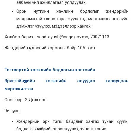
албаны үйл ажиллагааг уялдуулах,
Орон нутгийн хөгжлийн бодлогыг жендэрийн
мэдрэмжтэй төлөвлөн хэрэгжүүлэхэд мэргэжил арга зүйн
дэмжлэг үзүүлэх, мэдээллээр хангах;
Холбоо барих: tsend-ayush@ncge.gov.mn, 70071113
Жендэрийн үндэсний хорооны байр 105 тоот
Тогтвортой хөгжлийн бодлогын хэлтсийн
Эрэгтэйчүүдийн хөгжлийн асуудал хариуцсан
мэргэжилтэн
Овог нэр: Э.Дөлгөөн
Чиг үүрэг:
Жендэрийн эрх тэгш байдлыг хангах тухай хууль,
бодлого, хөтөлбөрийг хэрэгжүүлэх, хяналт тавих