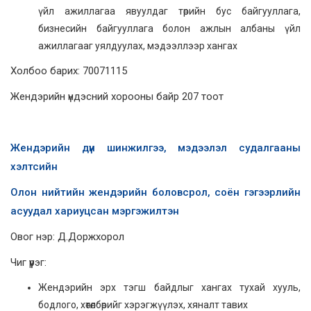
үйл ажиллагаа явуулдаг төрийн бус байгууллага,
бизнесийн байгууллага болон ажлын албаны үйл
ажиллагааг уялдуулах, мэдээллээр хангах
Холбоо барих: 70071115
Жендэрийн үндэсний хорооны байр 207 тоот
Жендэрийн дүн шинжилгээ, мэдээлэл судалгааны
хэлтсийн
Олон нийтийн жендэрийн боловсрол, соён гэгээрлийн
асуудал хариуцсан мэргэжилтэн
Овог нэр: Д.Доржхорол
Чиг үүрэг:
Жендэрийн эрх тэгш байдлыг хангах тухай хууль,
бодлого, хөтөлбөрийг хэрэгжүүлэх, хяналт тавих