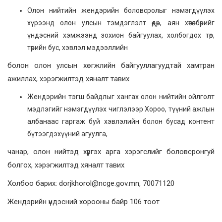
Олон нийтийн жендэрийн боловсролыг нэмэгдүүлэх
хүрээнд олон улсын тэмдэглэлт өдөр, аян хөтөлбөрийг
үндэсний хэмжээнд зохион байгуулах, холбогдох төр,
төрийн бус, хэвлэл мэдээллийн
болон олон улсын хөгжлийн байгууллагуудтай хамтран
ажиллах, хэрэгжилтэд хяналт тавих
Жендэрийн тэгш байдлыг хангах олон нийтийн ойлголт
мэдлэгийг нэмэгдүүлэх чиглэлээр Хороо, түүний ажлын
албанаас гаргаж буй хэвлэлийн болон бусад контент
бүтээгдэхүүний агуулга,
чанар, олон нийтэд хүргэх арга хэрэгслийг боловсронгуй
болгох, хэрэгжилтэд хяналт тавих
Холбоо барих: dorjkhorol@ncge.gov.mn, 70071120
Жендэрийн үндэсний хорооны байр 106 тоот