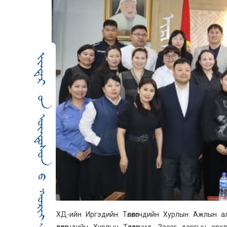
СХД-ийн Иргэдийн Төлөөлөгчдийн Хурлын Ажлын
Төлөөлөгчдийн Хурлын Төлөөлөгчид, Засаг даргын