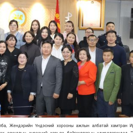
 алба, Жендэрийн Үндэсний хорооны ажлын албатай хамтран И
 эрхлэх асуудлын хүрээний харьяа байгууллагын удирдлагуудад 