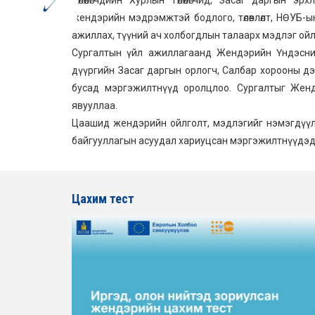
жендэрийн мэдрэмжтэй бодлого, төлөвлөлт, НӨУБ-
ажиллах, түүний ач холбогдлын талаарх мэдлэг ойл
Сургалтын үйл ажиллагаанд Жендэрийн Үндэсний
дүүргийн Засаг даргын орлогч, Салбар хорооны 
бусад мэргэжилтнүүд оролцлоо. Сургалтыг Женд
явууллаа.
Цаашид жендэрийн ойлголт, мэдлэгийг нэмэгдүүлэ
байгууллагын асуудал хариуцсан мэргэжилтнүүдэд з
Цахим тест