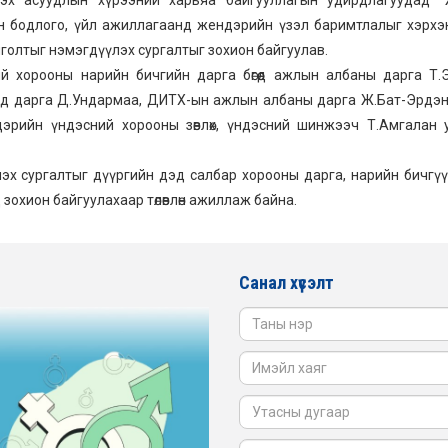
ын бодлого, үйл ажиллагаанд жендэрийн үзэл баримтлалыг хэрхэ
голтыг нэмэгдүүлэх сургалтыг зохион байгуулав.
 хорооны нарийн бичгийн дарга бөгөөд ажлын албаны дарга Т.Э
дэд дарга Д.Ундармаа, ДИТХ-ын ажлын албаны дарга Ж.Бат-Эрдэ
эрийн үндэсний хорооны зөвлөх, үндэсний шинжээч Т.Амгалан 
х сургалтыг дүүргийн дэд салбар хорооны дарга, нарийн бичгү
охион байгуулахаар төлөвлөн ажиллаж байна.
Санал хүсэлт