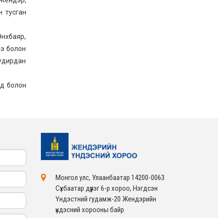
ЖЕНДЭРИЙН ҮНДЭСНИЙ
ХОРООНЫ АЖЛЫН
н тусган
АЛБАНЫ ТӨЛӨӨЛӨЛ ЗАМ
ТЭЭВРИЙН ЯАМАНД
АЖИЛЛАВ
нхбаяр,
2026-02-16
нэ болон
ЖЕНДЭРИЙН ҮНДЭСНИЙ
ХОРООНЫ АЖЛЫН
удирдан
АЛБАНЫ ТӨЛӨӨЛӨЛ
БАТЛАН ХАМГААЛАХ
ЯАМАНД АЖИЛЛАВ
2026-02-16
үд болон
ЖЕНДЭРИЙН ҮНДЭСНИЙ
ХОРООНЫ АЖЛЫН
АЛБАНЫ ТӨЛӨӨЛӨЛ
САНГИЙН ЯАМАНД
АЖИЛЛАВ
2026-02-05
Монгол улс, Улаанбаатар 14200-0063
Сүхбаатар дүүрэг 6-р хороо, Нэгдсэн
Үндэстний гудамж-20 Жендэрийн
үндэсний хорооны байр