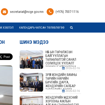
secretariat@ncge.gov.mn
(+976) 7007-1116
М ХЭВЛЭЛ
КАЛЕНДАРЬЧИЛСАН ТӨЛӨВЛӨГӨӨ
ОН
ШИНЭ МЭДЭЭ
НҮБ-ЫН ТӨРӨЛЖСӨН
БАЙГУУЛЛАГЫН
ТӨЛӨӨЛӨЛТЭЙ САНАЛ
СОЛИЛЦОХ УУЛЗАЛТ
ЗОХИОН БАЙГУУЛЛАА
2026-02-16
ЭРҮҮЛ МЭНДИЙН ЯАМНЫ
ТӨРИЙН НАРИЙН
БИЧГИЙН ДАРГА,
ЖЕНДЭРИЙН САЛБАР
ЗӨВЛӨЛИЙН ДАРГА,
2026-02-16
ГИШҮҮДТЭЙ УУЛЗАЛТ
ЗОХИОН БАЙГУУЛАВ
ЖЕНДЭРИЙН ҮНДЭСНИЙ
ХОРООНЫ АЖЛЫН