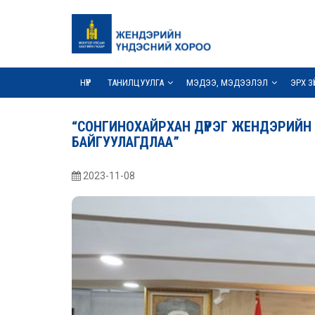
НҮҮР
ТАНИЛЦУУЛГА
МЭДЭЭ, МЭДЭЭЛЭЛ
ЭРХ З
“СОНГИНОХАЙРХАН ДҮҮРЭГ ЖЕНДЭРИЙН 
БАЙГУУЛАГДЛАА”
2023-11-08