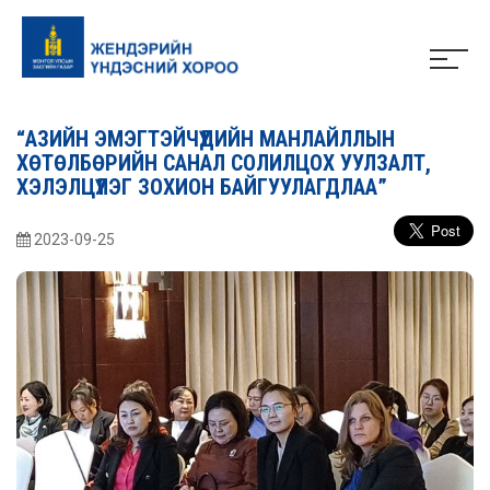
“АЗИЙН ЭМЭГТЭЙЧҮҮДИЙН МАНЛАЙЛЛЫН
ХӨТӨЛБӨРИЙН САНАЛ СОЛИЛЦОХ УУЛЗАЛТ,
ХЭЛЭЛЦҮҮЛЭГ ЗОХИОН БАЙГУУЛАГДЛАА”
2023-09-25