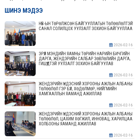
ШИНЭ МЭДЭЭ
НҮБ-ЫН ТӨРӨЛЖСӨН БАЙГУУЛЛАГЫН ТӨЛӨӨЛӨЛТЭЙ
САНАЛ СОЛИЛЦОХ УУЛЗАЛТ ЗОХИОН БАЙГУУЛЛАА
2026-02-16
ЭРҮҮЛ МЭНДИЙН ЯАМНЫ ТӨРИЙН НАРИЙН БИЧГИЙН
ДАРГА, ЖЕНДЭРИЙН САЛБАР ЗӨВЛӨЛИЙН ДАРГА,
ГИШҮҮДТЭЙ УУЛЗАЛТ ЗОХИОН БАЙГУУЛАВ
2026-02-16
ЖЕНДЭРИЙН ҮНДЭСНИЙ ХОРООНЫ АЖЛЫН АЛБАНЫ
ТӨЛӨӨЛӨЛ ГЭР БҮЛ, ХӨДӨЛМӨР, НИЙГМИЙН
ХАМГААЛЛЫН ЯАМАНД АЖИЛЛАВ
2026-02-16
ЖЕНДЭРИЙН ҮНДЭСНИЙ ХОРООНЫ АЖЛЫН АЛБАНЫ
ТӨЛӨӨЛӨЛ, ЦАХИМ ХӨГЖИЛ, ИННОВАЦ, ХАРИЛЦАА
ХОЛБООНЫ ЯАМАНД АЖИЛЛАВ
2026-02-16