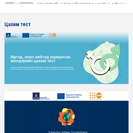
ЖЕНДЭРИЙН ҮНДЭСНИЙ ХОРООНЫ АЖЛЫН АЛБАНЫ
ТӨЛӨӨЛӨЛ АЖ ҮЙЛДВЭР, ЭРДЭС БАЯЛАГИЙН
ЯАМАНД АЖИЛЛАВ
Цахим тест
2026-02-16
ЖЕНДЭРИЙН ҮНДЭСНИЙ ХОРООНЫ АЖЛЫН АЛБАНЫ
ТӨЛӨӨЛӨЛ ХОТ БАЙГУУЛАЛТ, БАРИЛГА, ОРОН
СУУЦЖУУЛАЛТЫН ЯАМАНД АЖИЛЛАВ
2026-02-16
ЖЕНДЭРИЙН ЭРХ ТЭГШ БАЙДЛЫГ ХАНГАХ ҮЙЛ
АЖИЛЛАГААГ ЭРЧИМЖҮҮЛЭХ САРЫН ХУВААРЬТАЙ
ТАНИЛЦАНА УУ
2026-02-16
ЖЕНДЭРИЙН ҮНДЭСНИЙ ХОРООНЫ АЖЛЫН АЛБАНЫ
ТӨЛӨӨЛӨЛ ЗАМ ТЭЭВРИЙН ЯАМАНД АЖИЛЛАВ
2026-02-16
ЖЕНДЭРИЙН ҮНДЭСНИЙ ХОРООНЫ АЖЛЫН АЛБАНЫ
ТӨЛӨӨЛӨЛ БАТЛАН ХАМГААЛАХ ЯАМАНД
АЖИЛЛАВ