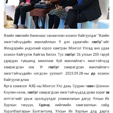
Азийн хөгжлийн банкнаас санаачлан зохион байгуулдаг “Азийн
эмэгтэйчүүдийн манлайллын 9 дэх удаагийн хөтөлбөр”-ийг
Жендэрийн үндэсний хороо хамтран Монгол Улсад анх удаа
зохион байгуулж байгаа билээ. Тус хөтөлбөрт 26 улсын 200 гаруй
удирдах түвшинд ажиллаж буй манлайлагч эмэгтэйчүүд
хамрагдсан юм. Уг хөтөлбөрт хамрагдсан манлайлагч
эмэгтэйчүүдийн нэгдсэн уулзалт 2023.09.28-ны өдөр зохион
байгуулагдлаа.
Арга хэмжээг АХБ-ны Монгол Улс дахь Суурин төлөөлөгч Шэннон
Коулин нээж, хөтөлбөрт хамрагдсан эмэгтэйчүүдэд урам зориг өгөх
илтгэгчийг урьж оролцуулдаг уламжлалын дагуу Улсын Их
Хурлын гишүүн, Хөдөлмөр, нийгмийн хамгааллын сайд
Хүрэлбаатарын Булгантуяа, Улсын Их Хурлын дэд дарга