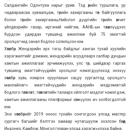
Салдангийн Одонтуяа нарыг урив. Тэд өөрийн туршлага, ур
чадвараасаа хуваалцаж, төрийн захиргааны төв байгууллага
болон төрийн захиргааны,Нийслэл дүүргийн төрийн өмчит
үйлдвэрийн газар, иргэний нийгэм, ААНБ-ын төлөөллүүдээс
бүрдсэн удирдах түвшинд ажиллаж буй 75 эмэгтэй
оролцогчид санал бодлоо солилцсон юм.
Хөтөлбөр Жендэрийн эрх тэгш байдлыг хангах тухай хуулийн
хэрэгжилтийг дэмжих, жендэрийн асуудлаарх салбар дундын
хамтын ажиллагааг эрчимжүүлэх, улс төр, шийдвэр гаргах
түвшинд эмэгтэйчүүдийн оролцоог нэмэгдүүлэхэд энэхүү
хөтөлбөр хувь нэмрээ оруулахын сацуу сургалтад оролцогч
манлайлагч эмэгтэйчүүдийн жендэрийн мэдрэмжтэй
бодлого төлөвлөлт, төсөвлөлтийн талаарх ойлголт мэдлэг нэмэгдэж,
хамтын ажиллагааны платформыг хөгжүүлэх ач холбогдолтой
юм.
Энэ хөтөлбөрийг 2019 оноос тухайн сонгогдсон улсад мастер
сургагч багшийг бэлтгэх замаар нутагшуулж эхэлсэн бөгөөд
Индонез, Камбож, Монгол гурван улсад хэрэгжүүлээд байна.