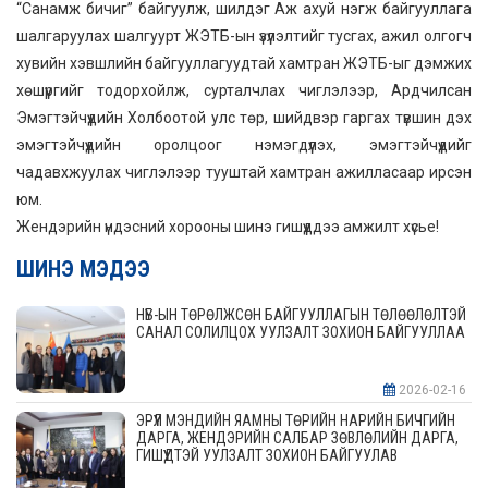
“Санамж бичиг” байгуулж, шилдэг Аж ахуй нэгж байгууллага
шалгаруулах шалгуурт ЖЭТБ-ын үзүүлэлтийг тусгах, ажил олгогч
хувийн хэвшлийн байгууллагуудтай хамтран ЖЭТБ-ыг дэмжих
хөшүүргийг тодорхойлж, сурталчлах чиглэлээр, Ардчилсан
Эмэгтэйчүүдийн Холбоотой улс төр, шийдвэр гаргах түвшин дэх
эмэгтэйчүүдийн оролцоог нэмэгдүүлэх, эмэгтэйчүүдийг
чадавхжуулах чиглэлээр тууштай хамтран ажилласаар ирсэн
юм.
Жендэрийн үндэсний хорооны шинэ гишүүддээ амжилт хүсье!
ШИНЭ МЭДЭЭ
НҮБ-ЫН ТӨРӨЛЖСӨН БАЙГУУЛЛАГЫН ТӨЛӨӨЛӨЛТЭЙ
САНАЛ СОЛИЛЦОХ УУЛЗАЛТ ЗОХИОН БАЙГУУЛЛАА
2026-02-16
ЭРҮҮЛ МЭНДИЙН ЯАМНЫ ТӨРИЙН НАРИЙН БИЧГИЙН
ДАРГА, ЖЕНДЭРИЙН САЛБАР ЗӨВЛӨЛИЙН ДАРГА,
ГИШҮҮДТЭЙ УУЛЗАЛТ ЗОХИОН БАЙГУУЛАВ