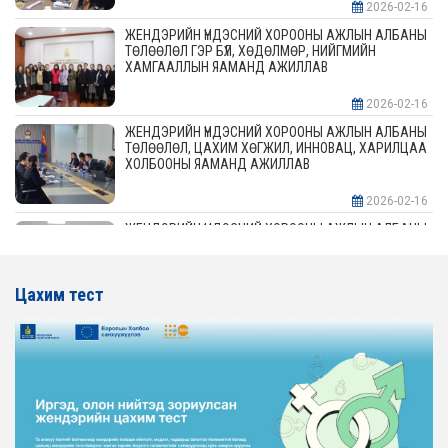
2026-02-16
ЖЕНДЭРИЙН ҮНДЭСНИЙ ХОРООНЫ АЖЛЫН АЛБАНЫ
ТӨЛӨӨЛӨЛ ГЭР БҮЛ, ХӨДӨЛМӨР, НИЙГМИЙН
ХАМГААЛЛЫН ЯАМАНД АЖИЛЛАВ
2026-02-16
ЖЕНДЭРИЙН ҮНДЭСНИЙ ХОРООНЫ АЖЛЫН АЛБАНЫ
ТӨЛӨӨЛӨЛ, ЦАХИМ ХӨГЖИЛ, ИННОВАЦ, ХАРИЛЦАА
ХОЛБООНЫ ЯАМАНД АЖИЛЛАВ
2026-02-16
ЖЕНДЭРИЙН ҮНДЭСНИЙ ХОРООНЫ АЖЛЫН АЛБАНЫ
ТӨЛӨӨЛӨЛ АЖ ҮЙЛДВЭР, ЭРДЭС БАЯЛАГИЙН
ЯАМАНД АЖИЛЛАВ
Цахим тест
2026-02-16
ЖЕНДЭРИЙН ҮНДЭСНИЙ ХОРООНЫ АЖЛЫН АЛБАНЫ
ТӨЛӨӨЛӨЛ ХОТ БАЙГУУЛАЛТ, БАРИЛГА, ОРОН
СУУЦЖУУЛАЛТЫН ЯАМАНД АЖИЛЛАВ
2026-02-16
ЖЕНДЭРИЙН ЭРХ ТЭГШ БАЙДЛЫГ ХАНГАХ ҮЙЛ
АЖИЛЛАГААГ ЭРЧИМЖҮҮЛЭХ САРЫН ХУВААРЬТАЙ