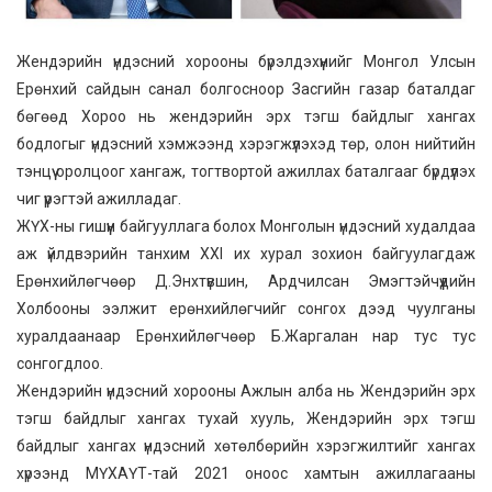
Жендэрийн үндэсний хорооны бүрэлдэхүүнийг Монгол Улсын
Ерөнхий сайдын санал болгосноор Засгийн газар баталдаг
бөгөөд Хороо нь жендэрийн эрх тэгш байдлыг хангах
бодлогыг үндэсний хэмжээнд хэрэгжүүлэхэд төр, олон нийтийн
тэнцүү оролцоог хангаж, тогтвортой ажиллах баталгааг бүрдүүлэх
чиг үүрэгтэй ажилладаг.
ЖҮХ-ны гишүүн байгууллага болох Монголын үндэсний худалдаа
аж үйлдвэрийн танхим XXI их хурал зохион байгуулагдаж
Ерөнхийлөгчөөр Д.Энхтүвшин, Ардчилсан Эмэгтэйчүүдийн
Холбооны ээлжит ерөнхийлөгчийг сонгох дээд чуулганы
хуралдаанаар Ерөнхийлөгчөөр Б.Жаргалан нар тус тус
сонгогдлоо.
Жендэрийн үндэсний хорооны Ажлын алба нь Жендэрийн эрх
тэгш байдлыг хангах тухай хууль, Жендэрийн эрх тэгш
байдлыг хангах үндэсний хөтөлбөрийн хэрэгжилтийг хангах
хүрээнд МҮХАҮТ-тай 2021 оноос хамтын ажиллагааны