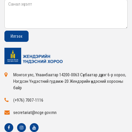
Монгол улс, Улаанбаатар 14200-0063 Сүхбаатар дүүрэг 6-р хороо,
Нэгдсэн Үндэстний гудамж-20 Жендэрийн үндэсний хорооны
байр
(+976) 7007-1116
secretariat@ncge.gov.mn