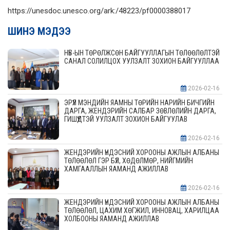
https://unesdoc.unesco.org/ark:/48223/pf0000388017
ШИНЭ МЭДЭЭ
НҮБ-ЫН ТӨРӨЛЖСӨН БАЙГУУЛЛАГЫН ТӨЛӨӨЛӨЛТЭЙ
САНАЛ СОЛИЛЦОХ УУЛЗАЛТ ЗОХИОН БАЙГУУЛЛАА
2026-02-16
ЭРҮҮЛ МЭНДИЙН ЯАМНЫ ТӨРИЙН НАРИЙН БИЧГИЙН
ДАРГА, ЖЕНДЭРИЙН САЛБАР ЗӨВЛӨЛИЙН ДАРГА,
ГИШҮҮДТЭЙ УУЛЗАЛТ ЗОХИОН БАЙГУУЛАВ
2026-02-16
ЖЕНДЭРИЙН ҮНДЭСНИЙ ХОРООНЫ АЖЛЫН АЛБАНЫ
ТӨЛӨӨЛӨЛ ГЭР БҮЛ, ХӨДӨЛМӨР, НИЙГМИЙН
ХАМГААЛЛЫН ЯАМАНД АЖИЛЛАВ
2026-02-16
ЖЕНДЭРИЙН ҮНДЭСНИЙ ХОРООНЫ АЖЛЫН АЛБАНЫ
ТӨЛӨӨЛӨЛ, ЦАХИМ ХӨГЖИЛ, ИННОВАЦ, ХАРИЛЦАА
ХОЛБООНЫ ЯАМАНД АЖИЛЛАВ