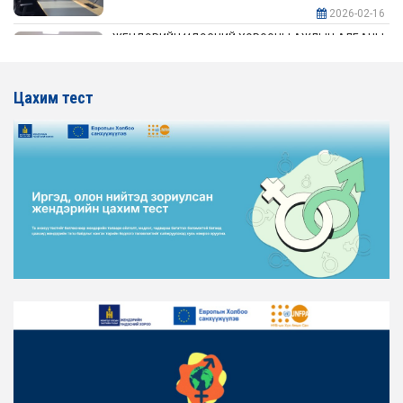
2026-02-16
ЖЕНДЭРИЙН ҮНДЭСНИЙ ХОРООНЫ АЖЛЫН АЛБАНЫ
ТӨЛӨӨЛӨЛ АЖ ҮЙЛДВЭР, ЭРДЭС БАЯЛАГИЙН
ЯАМАНД АЖИЛЛАВ
Цахим тест
2026-02-16
ЖЕНДЭРИЙН ҮНДЭСНИЙ ХОРООНЫ АЖЛЫН АЛБАНЫ
ТӨЛӨӨЛӨЛ ХОТ БАЙГУУЛАЛТ, БАРИЛГА, ОРОН
СУУЦЖУУЛАЛТЫН ЯАМАНД АЖИЛЛАВ
2026-02-16
ЖЕНДЭРИЙН ЭРХ ТЭГШ БАЙДЛЫГ ХАНГАХ ҮЙЛ
АЖИЛЛАГААГ ЭРЧИМЖҮҮЛЭХ САРЫН ХУВААРЬТАЙ
ТАНИЛЦАНА УУ
2026-02-16
ЖЕНДЭРИЙН ҮНДЭСНИЙ ХОРООНЫ АЖЛЫН АЛБАНЫ
ТӨЛӨӨЛӨЛ ЗАМ ТЭЭВРИЙН ЯАМАНД АЖИЛЛАВ
2026-02-16
ЖЕНДЭРИЙН ҮНДЭСНИЙ ХОРООНЫ АЖЛЫН АЛБАНЫ
ТӨЛӨӨЛӨЛ БАТЛАН ХАМГААЛАХ ЯАМАНД