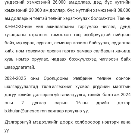
үндэсний хэмжээний 26,000 ам.доллар, дэд бүс нутгийн
хэмжээний 28,000 ам.доллар, бүс нутгийн хэмжээний 38,000
ам.долларын төсөвтэй төслийг хэрэгжүүлэх боломжтой. Төсөл нь
ЮНЕСКО-ийн үйл ажиллагааны тэргүүлэх чиглэл, дунд
хугацааны стратеги, томоохон төсөл, хөтөлбөрүүдтэй нийцсэн
байх, мөн хурал, сургалт, семинар зохион байгуулах, судалгаа
хийх, ном товхимол эрхлэн гаргах замаар салбарын хөгжилд
хувь нэмэр оруулах, чадавх бэхжүүлэхэд чиглэсэн байх
шаардлагатай.
2024-2025 оны Оролцооны хөтөлбөрийн төслийн сонгон
шалгаруулалтад төслөө илгээхийг хүсвэл өргөдлийн маягтын
дагуу төслийн дэлгэрэнгүй танилцуулга, төсвийг бэлтгэж 2024
оны 2 дугаар сарын 16-ны өдрийн дотор
b.khulan@unesco.mn хаягаар ирүүлнэ үү.
Дэлгэрэнгүй мэдээллийг доорх холбоосоор нэвтэрч авна
уу.