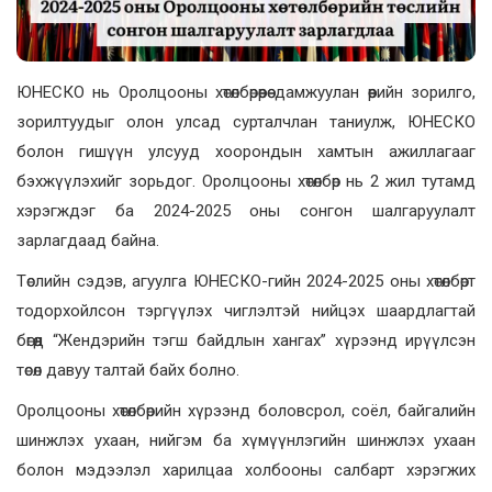
ЮНЕСКО нь Оролцооны хөтөлбөрөөрөө дамжуулан өөрийн зорилго,
зорилтуудыг олон улсад сурталчлан таниулж, ЮНЕСКО
болон гишүүн улсууд хоорондын хамтын ажиллагааг
бэхжүүлэхийг зорьдог. Оролцооны хөтөлбөр нь 2 жил тутамд
хэрэгждэг ба 2024-2025 оны сонгон шалгаруулалт
зарлагдаад байна.
Төслийн сэдэв, агуулга ЮНЕСКО-гийн 2024-2025 оны хөтөлбөрт
тодорхойлсон тэргүүлэх чиглэлтэй нийцэх шаардлагтай
бөгөөд “Жендэрийн тэгш байдлын хангах” хүрээнд ирүүлсэн
төсөл давуу талтай байх болно.
Оролцооны хөтөлбөрийн хүрээнд боловсрол, соёл, байгалийн
шинжлэх ухаан, нийгэм ба хүмүүнлэгийн шинжлэх ухаан
болон мэдээлэл харилцаа холбооны салбарт хэрэгжих