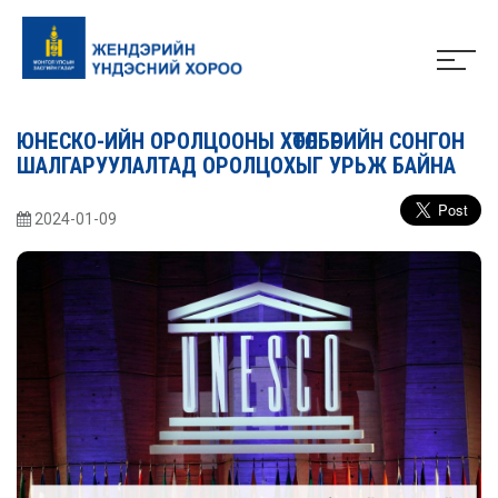
ЮНЕСКО-ИЙН ОРОЛЦООНЫ ХӨТӨЛБӨРИЙН СОНГОН
ШАЛГАРУУЛАЛТАД ОРОЛЦОХЫГ УРЬЖ БАЙНА
2024-01-09