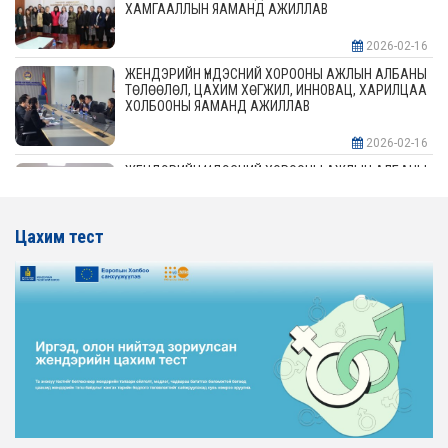
ХАМГААЛЛЫН ЯАМАНД АЖИЛЛАВ
2026-02-16
ЖЕНДЭРИЙН ҮНДЭСНИЙ ХОРООНЫ АЖЛЫН АЛБАНЫ
ТӨЛӨӨЛӨЛ, ЦАХИМ ХӨГЖИЛ, ИННОВАЦ, ХАРИЛЦАА
ХОЛБООНЫ ЯАМАНД АЖИЛЛАВ
2026-02-16
ЖЕНДЭРИЙН ҮНДЭСНИЙ ХОРООНЫ АЖЛЫН АЛБАНЫ
ТӨЛӨӨЛӨЛ АЖ ҮЙЛДВЭР, ЭРДЭС БАЯЛАГИЙН
ЯАМАНД АЖИЛЛАВ
Цахим тест
2026-02-16
ЖЕНДЭРИЙН ҮНДЭСНИЙ ХОРООНЫ АЖЛЫН АЛБАНЫ
ТӨЛӨӨЛӨЛ ХОТ БАЙГУУЛАЛТ, БАРИЛГА, ОРОН
СУУЦЖУУЛАЛТЫН ЯАМАНД АЖИЛЛАВ
2026-02-16
ЖЕНДЭРИЙН ЭРХ ТЭГШ БАЙДЛЫГ ХАНГАХ ҮЙЛ
АЖИЛЛАГААГ ЭРЧИМЖҮҮЛЭХ САРЫН ХУВААРЬТАЙ
ТАНИЛЦАНА УУ
2026-02-16