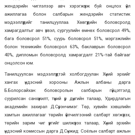
жендэрийн чиглэлээр авч хэрэгжүүлж буй онцлох үйл
ажиллагаа болон салбарын жендэрийн статистик
мэдээллүүдийг танилцууллаа. Хөвгүүдийн боловсролд
хамрагдалтыг авч үзвэл, сургуулийн өмнөх боловсрол 49%,
бага боловсрол 51%, суурь боловсрол 51%, мэргэжлийн
болон техникийн боловсрол 63%, баклаврын боловсрол
40%, дипломын боловсролд хамрагдалт 21%-тай байгааг
онцолсон юм.
Танилцуулсан мэдээллүүдтэй холбогдуулан Хүний эрхийг
хангах үндэсний хорооны Ажлын албаны дарга
Б.Болорсайхан: боловсролын салбарын гүйцэтгэлд
суурилсан санхүүжилт, түүний үр дүнгийн талаар, Удирдлагын
академийн захирал Д.Сүрэнчимэг: Төр, хувийн хэвшлийн
хамтын ажиллагааг төрийн үйлчилгээний салбарт хөгжүүлэх,
төрийн зарим чиг үүргийг шилжүүлэх талаар, Хүний эрхийн
үндэсний комиссын дарга Д.Сүнжид: Соёлын салбарт ажлын