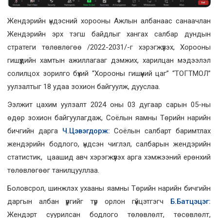
Жендэрийн үндэсний хорооны Ажлын албанаас санаачлан
Жендэрийн эрх тэгш байдлыг хангах салбар дундын
стратеги төлөвлөгөө /2022-2031/-г хэрэгжүүлэх, Хорооны
гишүүдийн хамтын ажиллагааг дэмжих, харилцан мэдээлэл
солилцох зорилго бүхий “Хорооны гишүүний цаг” “ТОГТМОЛ”
уулзалтыг 18 удаа зохион байгуулж, дууслаа.
Ээлжит цахим уулзалт 2024 оны 03 дугаар сарын 05-ны
өдөр зохион байгуулагдаж, Соёлын яамны Төрийн нарийн
бичгийн дарга
Ч.Цэвэгдорж:
Соёлын салбарт баримтлах
жендэрийн бодлого, үндсэн чиглэл, салбарын жендэрийн
статистик, цаашид авч хэрэгжүүлэх арга хэмжээний ерөнхий
төлөвлөгөөг танилцууллаа.
Боловсрол, шинжлэх ухааны яамны Төрийн нарийн бичгийн
даргын албан үүргийг түр орлон гүйцэтгэгч
Б.Батцэцэг:
Жендэрт суурилсан бодлого төлөвлөлт, төсөвлөлт,