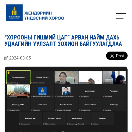
“ХОРООНЫ ГИШҮҮНИЙ ЦАГ” АРВАН НАЙМ ДАХЬ
УДААГИЙН УУЛЗАЛТ ЗОХИОН БАЙГУУЛАГДЛАА
2024-03-05