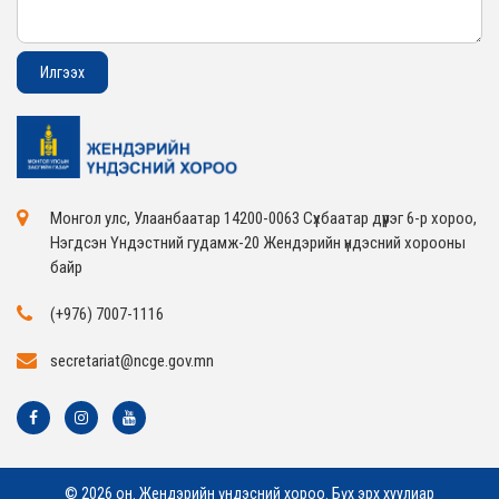
Монгол улс, Улаанбаатар 14200-0063 Сүхбаатар дүүрэг 6-р хороо,
Нэгдсэн Үндэстний гудамж-20 Жендэрийн үндэсний хорооны
байр
(+976) 7007-1116
secretariat@ncge.gov.mn
© 2026 он. Жендэрийн үндэсний хороо. Бүх эрх хуулиар