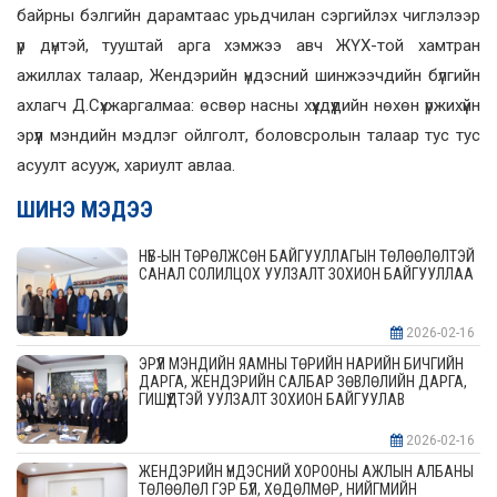
байрны бэлгийн дарамтаас урьдчилан сэргийлэх чиглэлээр
үр дүнтэй, тууштай арга хэмжээ авч ЖҮХ-той хамтран
ажиллах талаар, Жендэрийн үндэсний шинжээчдийн бүлгийн
ахлагч Д.Сүхжаргалмаа: өсвөр насны хүүхдүүдийн нөхөн үржихүйн
эрүүл мэндийн мэдлэг ойлголт, боловсролын талаар тус тус
асуулт асууж, хариулт авлаа.
ШИНЭ МЭДЭЭ
НҮБ-ЫН ТӨРӨЛЖСӨН БАЙГУУЛЛАГЫН ТӨЛӨӨЛӨЛТЭЙ
САНАЛ СОЛИЛЦОХ УУЛЗАЛТ ЗОХИОН БАЙГУУЛЛАА
2026-02-16
ЭРҮҮЛ МЭНДИЙН ЯАМНЫ ТӨРИЙН НАРИЙН БИЧГИЙН
ДАРГА, ЖЕНДЭРИЙН САЛБАР ЗӨВЛӨЛИЙН ДАРГА,
ГИШҮҮДТЭЙ УУЛЗАЛТ ЗОХИОН БАЙГУУЛАВ
2026-02-16
ЖЕНДЭРИЙН ҮНДЭСНИЙ ХОРООНЫ АЖЛЫН АЛБАНЫ
ТӨЛӨӨЛӨЛ ГЭР БҮЛ, ХӨДӨЛМӨР, НИЙГМИЙН