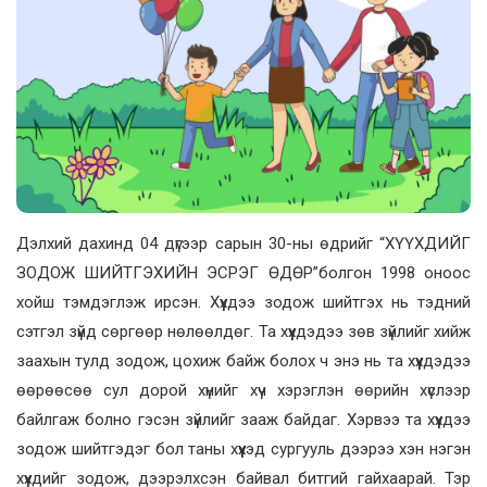
Дэлхий дахинд 04 дүгээр сарын 30-ны өдрийг “ХҮҮХДИЙГ
ЗОДОЖ ШИЙТГЭХИЙН ЭСРЭГ ӨДӨР”болгон 1998 оноос
хойш тэмдэглэж ирсэн. Хүүхдээ зодож шийтгэх нь тэдний
сэтгэл зүйд сөргөөр нөлөөлдөг. Та хүүхдэдээ зөв зүйлийг хийж
заахын тулд зодож, цохиж байж болох ч энэ нь та хүүхдэдээ
өөрөөсөө сул дорой хүнийг хүч хэрэглэн өөрийн хүслээр
байлгаж болно гэсэн зүйлийг зааж байдаг. Хэрвээ та хүүхдээ
зодож шийтгэдэг бол таны хүүхэд сургууль дээрээ хэн нэгэн
хүүхдийг зодож, дээрэлхсэн байвал битгий гайхаарай. Тэр