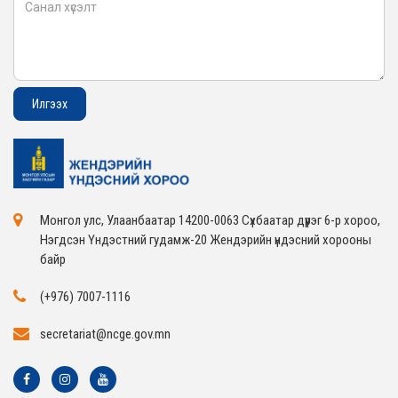
Монгол улс, Улаанбаатар 14200-0063 Сүхбаатар дүүрэг 6-р хороо,
Нэгдсэн Үндэстний гудамж-20 Жендэрийн үндэсний хорооны
байр
(+976) 7007-1116
secretariat@ncge.gov.mn