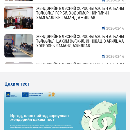
2026-02-16
ЖЕНДЭРИЙН ҮНДЭСНИЙ ХОРООНЫ АЖЛЫН АЛБАНЫ
ТӨЛӨӨЛӨЛ ГЭР БҮЛ, ХӨДӨЛМӨР, НИЙГМИЙН
ХАМГААЛЛЫН ЯАМАНД АЖИЛЛАВ
2026-02-16
ЖЕНДЭРИЙН ҮНДЭСНИЙ ХОРООНЫ АЖЛЫН АЛБАНЫ
ТӨЛӨӨЛӨЛ, ЦАХИМ ХӨГЖИЛ, ИННОВАЦ, ХАРИЛЦАА
ХОЛБООНЫ ЯАМАНД АЖИЛЛАВ
2026-02-16
ЖЕНДЭРИЙН ҮНДЭСНИЙ ХОРООНЫ АЖЛЫН АЛБАНЫ
ТӨЛӨӨЛӨЛ АЖ ҮЙЛДВЭР, ЭРДЭС БАЯЛАГИЙН
ЯАМАНД АЖИЛЛАВ
Цахим тест
2026-02-16
ЖЕНДЭРИЙН ҮНДЭСНИЙ ХОРООНЫ АЖЛЫН АЛБАНЫ
ТӨЛӨӨЛӨЛ ХОТ БАЙГУУЛАЛТ, БАРИЛГА, ОРОН
СУУЦЖУУЛАЛТЫН ЯАМАНД АЖИЛЛАВ
2026-02-16
ЖЕНДЭРИЙН ЭРХ ТЭГШ БАЙДЛЫГ ХАНГАХ ҮЙЛ
АЖИЛЛАГААГ ЭРЧИМЖҮҮЛЭХ САРЫН ХУВААРЬТАЙ