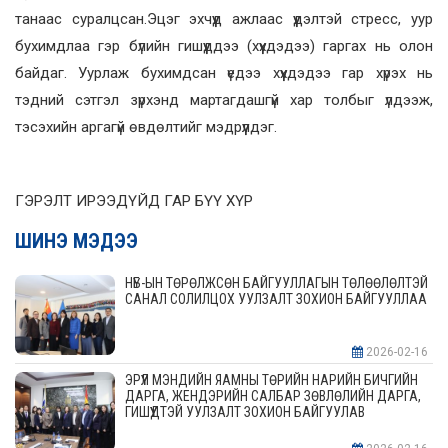
танаас суралцсан.Эцэг эхчүүд ажлаас үүдэлтэй стресс, уур
бухимдлаа гэр бүлийн гишүүддээ (хүүхдэдээ) гаргах нь олон
байдаг. Уурлаж бухимдсан үедээ хүүхдэдээ гар хүрэх нь
тэдний сэтгэл зүрхэнд мартагдашгүй хар толбыг үлдээж,
тэсэхийн аргагүй өвдөлтийг мэдрүүлдэг.
ГЭРЭЛТ ИРЭЭДҮЙД ГАР БҮҮ ХҮР
ШИНЭ МЭДЭЭ
НҮБ-ЫН ТӨРӨЛЖСӨН БАЙГУУЛЛАГЫН ТӨЛӨӨЛӨЛТЭЙ
САНАЛ СОЛИЛЦОХ УУЛЗАЛТ ЗОХИОН БАЙГУУЛЛАА
2026-02-16
ЭРҮҮЛ МЭНДИЙН ЯАМНЫ ТӨРИЙН НАРИЙН БИЧГИЙН
ДАРГА, ЖЕНДЭРИЙН САЛБАР ЗӨВЛӨЛИЙН ДАРГА,
ГИШҮҮДТЭЙ УУЛЗАЛТ ЗОХИОН БАЙГУУЛАВ