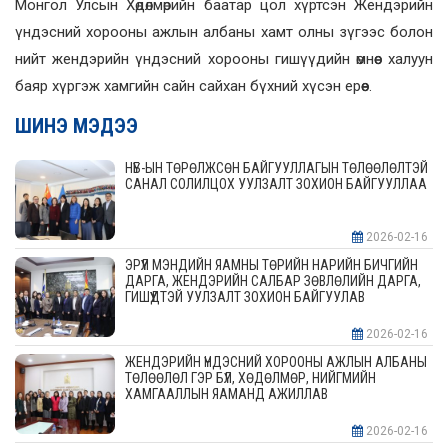
Монгол Улсын Хөдөлмөрийн баатар цол хүртсэн Жендэрийн
үндэсний хорооны ажлын албаны хамт олны зүгээс болон
нийт жендэрийн үндэсний хорооны гишүүдийн өмнөөс халуун
баяр хүргэж хамгийн сайн сайхан бүхний хүсэн ерөөе.
ШИНЭ МЭДЭЭ
НҮБ-ЫН ТӨРӨЛЖСӨН БАЙГУУЛЛАГЫН ТӨЛӨӨЛӨЛТЭЙ
САНАЛ СОЛИЛЦОХ УУЛЗАЛТ ЗОХИОН БАЙГУУЛЛАА
2026-02-16
ЭРҮҮЛ МЭНДИЙН ЯАМНЫ ТӨРИЙН НАРИЙН БИЧГИЙН
ДАРГА, ЖЕНДЭРИЙН САЛБАР ЗӨВЛӨЛИЙН ДАРГА,
ГИШҮҮДТЭЙ УУЛЗАЛТ ЗОХИОН БАЙГУУЛАВ
2026-02-16
ЖЕНДЭРИЙН ҮНДЭСНИЙ ХОРООНЫ АЖЛЫН АЛБАНЫ
ТӨЛӨӨЛӨЛ ГЭР БҮЛ, ХӨДӨЛМӨР, НИЙГМИЙН
ХАМГААЛЛЫН ЯАМАНД АЖИЛЛАВ
2026-02-16