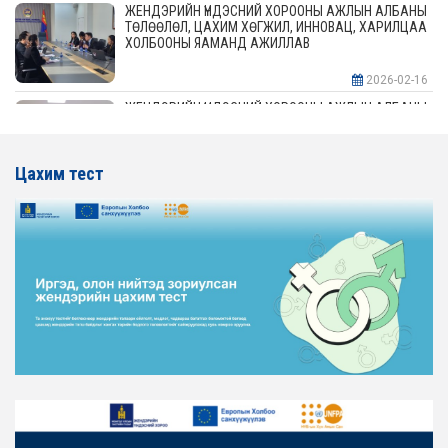
ЖЕНДЭРИЙН ҮНДЭСНИЙ ХОРООНЫ АЖЛЫН АЛБАНЫ
ТӨЛӨӨЛӨЛ, ЦАХИМ ХӨГЖИЛ, ИННОВАЦ, ХАРИЛЦАА
ХОЛБООНЫ ЯАМАНД АЖИЛЛАВ
2026-02-16
ЖЕНДЭРИЙН ҮНДЭСНИЙ ХОРООНЫ АЖЛЫН АЛБАНЫ
ТӨЛӨӨЛӨЛ АЖ ҮЙЛДВЭР, ЭРДЭС БАЯЛАГИЙН
ЯАМАНД АЖИЛЛАВ
Цахим тест
2026-02-16
ЖЕНДЭРИЙН ҮНДЭСНИЙ ХОРООНЫ АЖЛЫН АЛБАНЫ
ТӨЛӨӨЛӨЛ ХОТ БАЙГУУЛАЛТ, БАРИЛГА, ОРОН
СУУЦЖУУЛАЛТЫН ЯАМАНД АЖИЛЛАВ
2026-02-16
ЖЕНДЭРИЙН ЭРХ ТЭГШ БАЙДЛЫГ ХАНГАХ ҮЙЛ
АЖИЛЛАГААГ ЭРЧИМЖҮҮЛЭХ САРЫН ХУВААРЬТАЙ
ТАНИЛЦАНА УУ
2026-02-16
ЖЕНДЭРИЙН ҮНДЭСНИЙ ХОРООНЫ АЖЛЫН АЛБАНЫ
ТӨЛӨӨЛӨЛ ЗАМ ТЭЭВРИЙН ЯАМАНД АЖИЛЛАВ