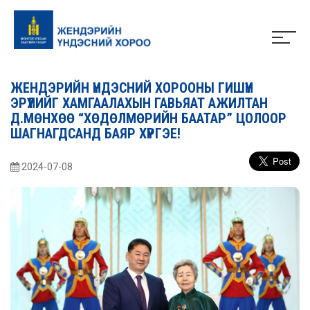
ЖЕНДЭРИЙН ҮНДЭСНИЙ ХОРООНЫ ГИШҮҮН
ЭРҮҮЛИЙГ ХАМГААЛАХЫН ГАВЬЯАТ АЖИЛТАН
Д.МӨНХӨӨ “ХӨДӨЛМӨРИЙН БААТАР” ЦОЛООР
ШАГНАГДСАНД БАЯР ХҮРГЭЕ!
2024-07-08