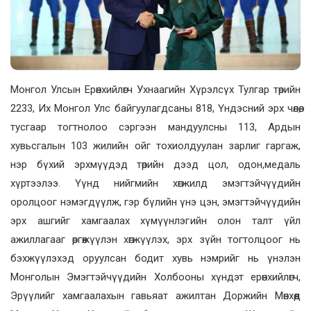
Монгол Улсын Ерөнхийлөгч Ухнаагийн Хүрэлсүх Тулгар төрийн
2233, Их Монгол Улс байгуулагдсаны 818, Үндэсний эрх чөлөө,
тусгаар тогтнолоо сэргээн мандуулсны 113, Ардын
хувьсгалын 103 жилийн ойг тохиолдуулан зарлиг гаргаж,
нэр бүхий эрхмүүдэд төрийн дээд цол, одон,медаль
хүртээлээ. Үүнд нийгмийн хөгжилд эмэгтэйчүүдийн
оролцоог нэмэгдүүлж, гэр бүлийн үнэ цэн, эмэгтэйчүүдийн
эрх ашгийг хамгаалах хүмүүнлэгийн олон талт үйл
ажиллагааг өргөжүүлэн хөгжүүлэх, эрх зүйн тогтолцоог нь
бэхжүүлэхэд оруулсан бодит хувь нэмрийг нь үнэлэн
Монголын Эмэгтэйчүүдийн Холбооны хүндэт ерөнхийлөгч,
Эрүүлийг хамгаалахын гавьяат ажилтан Доржийн Мөнхөөд