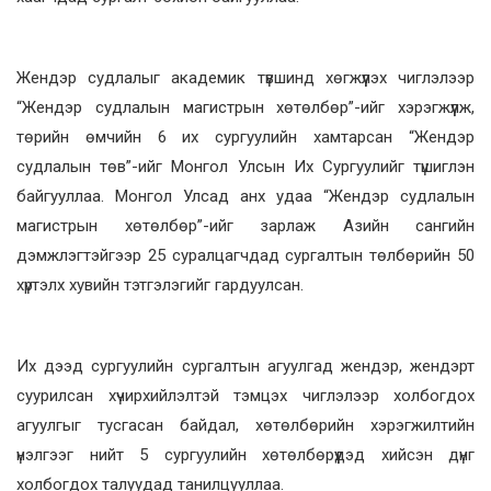
Жендэр судлалыг академик түвшинд хөгжүүлэх чиглэлээр
“Жендэр судлалын магистрын хөтөлбөр”-ийг хэрэгжүүлж,
төрийн өмчийн 6 их сургуулийн хамтарсан “Жендэр
судлалын төв”-ийг Монгол Улсын Их Сургуулийг түшиглэн
байгууллаа. Монгол Улсад анх удаа “Жендэр судлалын
магистрын хөтөлбөр”-ийг зарлаж Азийн сангийн
дэмжлэгтэйгээр 25 суралцагчдад сургалтын төлбөрийн 50
хүртэлх хувийн тэтгэлэгийг гардуулсан.
Их дээд сургуулийн сургалтын агуулгад жендэр, жендэрт
суурилсан хүчирхийлэлтэй тэмцэх чиглэлээр холбогдох
агуулгыг тусгасан байдал, хөтөлбөрийн хэрэгжилтийн
үнэлгээг нийт 5 сургуулийн хөтөлбөрүүдэд хийсэн дүнг
холбогдох талуудад танилцууллаа.