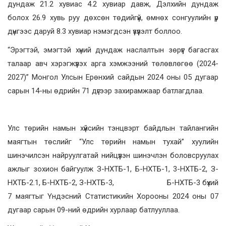
дундаж 21.2 хувиас 4.2 хувиар давж, Дэлхийн дундаж
болох 26.9 хувь руу дөхсөн төдийгүй, өмнөх сонгуулийн үр
дүнгээс даруй 8.3 хувиар нэмэгдсэн үзүүлэлт боллоо.
“Эрэгтэй, эмэгтэй хүний дундаж наслалтын зөрүүг багасгах
талаар авч хэрэгжүүлэх арга хэмжээний төлөвлөгөө (2024-
2027)” Монгол Улсын Ерөнхий сайдын 2024 оны 05 дугаар
сарын 14-ны өдрийн 71 дүгээр захирамжаар батлагдлаа.
Улс төрийн намын хүйсийн тэнцвэрт байдлын тайлангийн
маягтын төслийг “Улс төрийн намын тухай” хуулийн
шинэчилсэн найруулгатай нийцүүлэн шинэчлэн боловсруулах
ажлыг зохион байгуулж З-НХТБ-1, Б-НХТБ-1, 3-НХТБ-2, З-
НХТБ-2.1, Б-НХТБ-2, З-НХТБ-3, Б-НХТБ-3 бүхий
7 маягтыг Үндэсний Статистикийн Хорооны 2024 оны 07
дугаар сарын 09-ний өдрийн хурлаар батлууллаа.