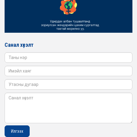
ЖЕНДЭРИЙН ҮНДЭСНИЙ ХОРООНЫ АЖЛЫН АЛБАНЫ
ТӨЛӨӨЛӨЛ БАТЛАН ХАМГААЛАХ ЯАМАНД
АЖИЛЛАВ
2026-02-16
ЖЕНДЭРИЙН ҮНДЭСНИЙ ХОРООНЫ АЖЛЫН АЛБАНЫ
ТӨЛӨӨЛӨЛ САНГИЙН ЯАМАНД АЖИЛЛАВ
Санал хүсэлт
2026-02-05