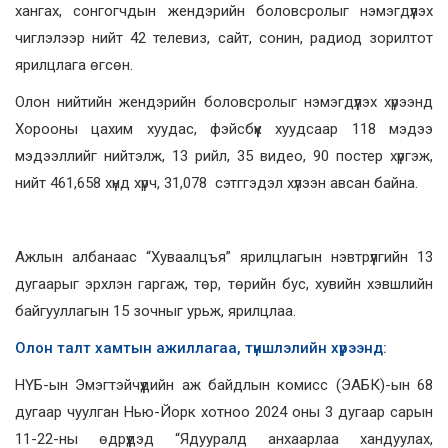
хангах, сонгогчдын жендэрийн боловсролыг нэмэгдүүлэх
чиглэлээр нийт 42 телевиз, сайт, сонин, радиод зорилтот
ярилцлага өгсөн.
Олон нийтийн жендэрийн боловсролыг нэмэгдүүлэх хүрээнд
Хорооны цахим хуудас, фэйсбүүк хуудсаар 118 мэдээ
мэдээллийг нийтэлж, 13 рийл, 35 видео, 90 постер хүргэж,
нийт 461,658 хүнд хүрч, 31,078 сэтггэдэл хүлээн авсан байна.
Ажлын албанаас “Хуваалцъя” ярилцлагын нэвтрүүлгийн 13
дугаарыг эрхлэн гаргаж, төр, төрийн бус, хувийн хэвшлийн
байгууллагын 15 зочныг урьж, ярилцлаа.
Олон
талт хамтын ажиллагаа, түншлэлийн хүрээнд:
НҮБ-ын Эмэгтэйчүүдийн аж байдлын комисс (ЭАБК)-ын 68
дугаар чуулган Нью-Йорк хотноо 2024 оны 3 дугаар сарын
11-22-ны өдрүүдэд “Ядууралд анхаарлаа хандуулах,