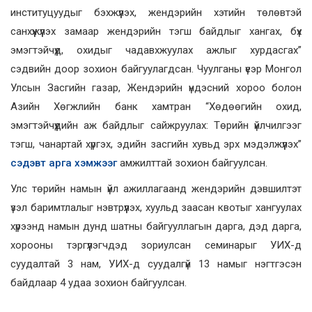
институцуудыг бэхжүүлэх, жендэрийн хэтийн төлөвтэй
санхүүжүүлэх замаар жендэрийн тэгш байдлыг хангах, бүх
эмэгтэйчүүд, охидыг чадавхжуулах ажлыг хурдасгах”
сэдвийн доoр зохион байгуулагдсан. Чуулганы үеэр Монгол
Улсын Засгийн газар, Жендэрийн үндэсний хороо болон
Азийн Хөгжлийн банк хамтран “Хөдөөгийн охид,
эмэгтэйчүүдийн аж байдлыг сайжруулах: Төрийн үйлчилгээг
тэгш, чанартай хүргэх, эдийн засгийн хувьд эрх мэдэлжүүлэх”
сэдэвт арга хэмжээг
амжилттай зохион байгуулсан.
Улс төрийн намын үйл ажиллагаанд жендэрийн дэвшилтэт
үзэл баримтлалыг нэвтрүүлэх, хуульд заасан квотыг хангуулах
хүрээнд намын дунд шатны байгууллагын дарга, дэд дарга,
хорооны тэргүүлэгчдэд зориулсан семинарыг УИХ-д
суудалтай 3 нам, УИХ-д суудалгүй 13 намыг нэгтгэсэн
байдлаар 4 удаа зохион байгуулсан.