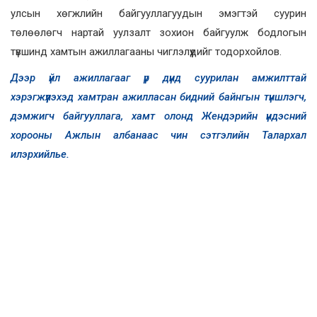
улсын хөгжлийн байгууллагуудын эмэгтэй суурин
төлөөлөгч нартай уулзалт зохион байгуулж бодлогын
түвшинд хамтын ажиллагааны чиглэлүүдийг тодорхойлов.
Дээр үйл ажиллагааг үр дүнд суурилан амжилттай
хэрэгжүүлэхэд хамтран ажилласан бидний байнгын түншлэгч,
дэмжигч байгууллага, хамт олонд Жендэрийн үндэсний
хорооны Ажлын албанаас чин сэтгэлийн
Талархал
илэрхийлье.