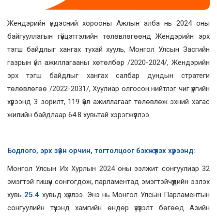
Жендэрийн үндэсний хорооны Ажлын алба нь 2024 оны
байгууллагын гүйцэтгэлийн төлөвлөгөөнд Жендэрийн эрх
тэгш байдлыг хангах тухай хууль, Монгол Улсын Засгийн
газрын үйл ажиллагааны хөтөлбөр /2020-2024/, Жендэрийн
эрх тэгш байдлыг хангах салбар дундын стратеги
төлөвлөгөө /2022-2031/, Хуулиар олгосон нийтлэг чиг үүргийн
хүрээнд 3 зорилт, 119 үйл ажиллагааг төлөвлөж эхний хагас
жилийн байдлаар 64.8 хувьтай хэрэгжүүллээ.
Бодлого
, эрх зүйн орчин, тогтолцоог бэхжүүлэх хүрээнд:
Монгол Улсын Их Хурлын 2024 оны ээлжит сонгуулиар 32
эмэгтэй гишүүн сонгогдож, парламентад эмэгтэйчүүдийн эзлэх
хувь
25.4
хувьд хүрлээ. Энэ нь Монгол Улсын Парламентын
сонгуулийн түүхэнд хамгийн өндөр үзүүлэлт бөгөөд Азийн