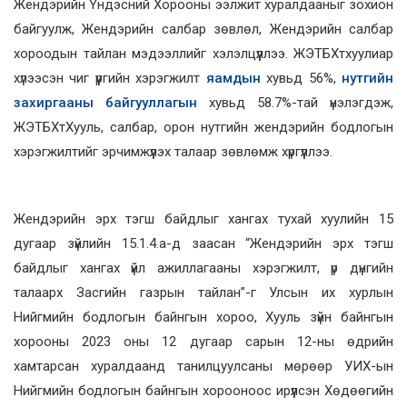
Жендэрийн Үндэсний Хорооны ээлжит хуралдааныг зохион
байгуулж, Жендэрийн салбар зөвлөл, Жендэрийн салбар
хороодын тайлан мэдээллийг хэлэлцүүллээ. ЖЭТБХтхуулиар
хүлээсэн чиг үүргийн хэрэгжилт
яамдын
хувьд 56%,
нутгийн
захиргааны байгууллагын
хувьд 58.7%-тай үнэлэгдэж,
ЖЭТБХтХууль, салбар, орон нутгийн жендэрийн бодлогын
хэрэгжилтийг эрчимжүүлэх талаар зөвлөмж хүргүүллээ.
Жендэрийн эрх тэгш байдлыг хангах тухай хуулийн 15
дугаар зүйлийн 15.1.4.a-д заасан “Жендэрийн эрх тэгш
байдлыг хангах үйл ажиллагааны хэрэгжилт, үр дүнгийн
талаарх Засгийн газрын тайлан”-г Улсын их хурлын
Нийгмийн бодлогын байнгын хороо, Хууль зүйн байнгын
хорооны 2023 оны 12 дугаар сарын 12-ны өдрийн
хамтарсан хуралдаанд танилцуулсаны мөрөөр УИХ-ын
Нийгмийн бодлогын байнгын хорооноос ирүүлсэн Хөдөөгийн