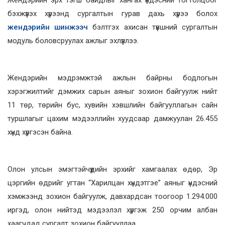
бэхжүүлэх хүрээнд сургалтын гурав дахь хүрээ болох
жендэрийн шинжээч
бэлтгэх ахисан түвшний сургалтын
модуль боловсруулах ажлыг эхлүүллээ.
Жендэрийн мэдрэмжтэй ажлын байрны бодлогын
хэрэгжилтийг дэмжих сарын аяныг зохион байгуулж нийт
11 төр, төрийн бус, хувийн хэвшлийн байгууллагын сайн
туршлагыг цахим мэдээллийн хуудсаар дамжуулан 26.455
хүнд хүргэсэн байна.
Олон улсын эмэгтэйчүүдийн эрхийг хамгаалах өдөр, Эр
цэргийн өдрийг угтан “Харилцан хүндэтгэе” аяныг үндэсний
хэмжээнд зохион байгуулж, давхардсан тоогоор 1.294.000
иргэд, олон нийтэд мэдээлэл хүргэж 250 орчим албан
хаагчдад сургалт зохион байгууллаа.