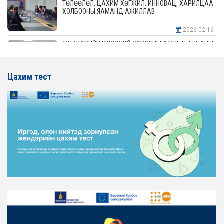
ТӨЛӨӨЛӨЛ, ЦАХИМ ХӨГЖИЛ, ИННОВАЦ, ХАРИЛЦАА
ХОЛБООНЫ ЯАМАНД АЖИЛЛАВ
2026-02-16
ЖЕНДЭРИЙН ҮНДЭСНИЙ ХОРООНЫ АЖЛЫН АЛБАНЫ
ТӨЛӨӨЛӨЛ АЖ ҮЙЛДВЭР, ЭРДЭС БАЯЛАГИЙН
ЯАМАНД АЖИЛЛАВ
Цахим тест
2026-02-16
ЖЕНДЭРИЙН ҮНДЭСНИЙ ХОРООНЫ АЖЛЫН АЛБАНЫ
ТӨЛӨӨЛӨЛ ХОТ БАЙГУУЛАЛТ, БАРИЛГА, ОРОН
СУУЦЖУУЛАЛТЫН ЯАМАНД АЖИЛЛАВ
2026-02-16
ЖЕНДЭРИЙН ЭРХ ТЭГШ БАЙДЛЫГ ХАНГАХ ҮЙЛ
АЖИЛЛАГААГ ЭРЧИМЖҮҮЛЭХ САРЫН ХУВААРЬТАЙ
ТАНИЛЦАНА УУ
2026-02-16
ЖЕНДЭРИЙН ҮНДЭСНИЙ ХОРООНЫ АЖЛЫН АЛБАНЫ
ТӨЛӨӨЛӨЛ ЗАМ ТЭЭВРИЙН ЯАМАНД АЖИЛЛАВ
2026-02-16