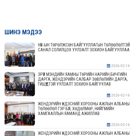
ШИНЭ МЭДЭЭ
НҮБ-ЫН ТӨРӨЛЖСӨН БАЙГУУЛЛАГЫН ТӨЛӨӨЛӨЛТЭЙ
САНАЛ СОЛИЛЦОХ УУЛЗАЛТ ЗОХИОН БАЙГУУЛЛАА
2026-02-16
ЭРҮҮЛ МЭНДИЙН ЯАМНЫ ТӨРИЙН НАРИЙН БИЧГИЙН
ДАРГА, ЖЕНДЭРИЙН САЛБАР ЗӨВЛӨЛИЙН ДАРГА,
ГИШҮҮДТЭЙ УУЛЗАЛТ ЗОХИОН БАЙГУУЛАВ
2026-02-16
ЖЕНДЭРИЙН ҮНДЭСНИЙ ХОРООНЫ АЖЛЫН АЛБАНЫ
ТӨЛӨӨЛӨЛ ГЭР БҮЛ, ХӨДӨЛМӨР, НИЙГМИЙН
ХАМГААЛЛЫН ЯАМАНД АЖИЛЛАВ
2026-02-16
ЖЕНДЭРИЙН ҮНДЭСНИЙ ХОРООНЫ АЖЛЫН АЛБАНЫ