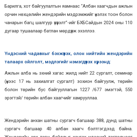
Барилга, хот байгуулалтын яамнаас “Албан хаагчдын ажлын
орчин нөхцөлийн жендэрийн мэдрэмжийг үнэлэх тоон болон
чанарын багц шалгуур үзүүлэлт”-ийг БХБСайдын 2024 оны 110
дугаар тушаалаар батлан мөрдүүлж эхэллээ.
Үндэсний
чадавхыг бэхжүүлэх, олон нийтийн жендэрийн
талаарх ойлголт, мэдлэгийг нэмэгдүүлэх хүрээнд:
Ажлын алба нь эхний хагас жилд нийт 22 сургалт, семинар
(үүнээс 17 нь захиалгат сургалт) зохион байгуулж, төрийн
болон төрийн бус байгууллагын 1227 /677 эмэгтэй, 550
эрэгтэй/ төрийн албан хаагчийг хамрууллаа.
Жендэрийн анхан шатны сургагч багшаар 388, дунд шатны
сургагч багшаар 40 албан хаагч бэлтгэгдээд байна.
Жендэрийн эрх тэгш байдлыг хангах үндэсний тогтолцоог