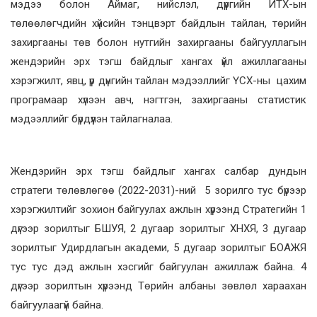
мэдээ болон Аймаг, нийслэл, дүүргийн ИТХ-ын
төлөөлөгчдийн хүйсийн тэнцвэрт байдлын тайлан, төрийн
захиргааны төв болон нутгийн захиргааны байгууллагын
жендэрийн эрх тэгш байдлыг хангах үйл ажиллагааны
хэрэгжилт, явц, үр дүнгийн тайлан мэдээллийг ҮСХ-ны цахим
програмаар хүлээн авч, нэгтгэн, захиргааны статистик
мэдээллийг бүрдүүлэн тайлагналаа.
Жендэрийн эрх тэгш байдлыг хангах салбар дундын
стратеги төлөвлөгөө (2022-2031)-ний 5 зорилго тус бүрээр
хэрэгжилтийг зохион байгуулах ажлын хүрээнд Стратегийн 1
дүгээр зорилтыг БШУЯ, 2 дугаар зорилтыг ХНХЯ, 3 дугаар
зорилтыг Удирдлагын академи, 5 дугаар зорилтыг БОАЖЯ
тус тус дэд ажлын хэсгийг байгуулан ажиллаж байна. 4
дүгээр зорилтын хүрээнд Төрийн албаны зөвлөл хараахан
байгуулаагүй байна.