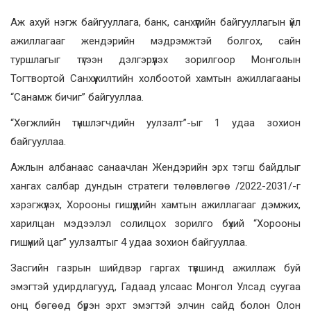
Аж ахуй нэгж байгууллага, банк, санхүүгийн байгууллагын үйл
ажиллагааг жендэрийн мэдрэмжтэй болгох, сайн
туршлагыг түгээн дэлгэрүүлэх зорилгоор Монголын
Тогтвортой Санхүүжилтийн холбоотой хамтын ажиллагааны
“Санамж бичиг” байгууллаа.
“Хөгжлийн түншлэгчдийн уулзалт”-ыг 1 удаа зохион
байгууллаа.
Ажлын албанаас санаачлан Жендэрийн эрх тэгш байдлыг
хангах салбар дундын стратеги төлөвлөгөө /2022-2031/-г
хэрэгжүүлэх, Хорооны гишүүдийн хамтын ажиллагааг дэмжих,
харилцан мэдээлэл солилцох зорилго бүхий “Хорооны
гишүүний цаг” уулзалтыг 4 удаа зохион байгууллаа.
Засгийн газрын шийдвэр гаргах түвшинд ажиллаж буй
эмэгтэй удирдлагууд, Гадаад улсаас Монгол Улсад суугаа
онц бөгөөд бүрэн эрхт эмэгтэй элчин сайд болон Олон