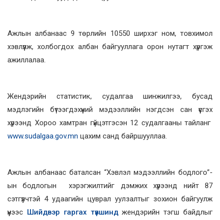
Ажлын албанаас 9 төрлийн 10550 ширхэг ном, товхимол
хэвлүүлж, холбогдох албан байгууллага орон нутагт хүргэж
ажиллалаа.
Жендэрийн статистик, судалгаа шинжилгээ, бусад
мэдлэгийн бүтээгдэхүүний мэдээллийн нэгдсэн сан үүсгэх
хүрээнд Хороо хамтран гүйцэтгэсэн 12 судалгааны тайланг
www.sudalgaa.gov.mn
цахим санд байршууллаа.
Ажлын албанаас баталсан “Хэвлэл мэдээллийн бодлого”-
ын бодлогын хэрэгжилтийг дэмжих хүрээнд нийт 87
сэтгүүлчтэй 4 удаагийн цуврал уулзалтыг зохион байгуулж
үүнээс
Шийдвэр гаргах түвшинд
жендэрийн тэгш байдлыг