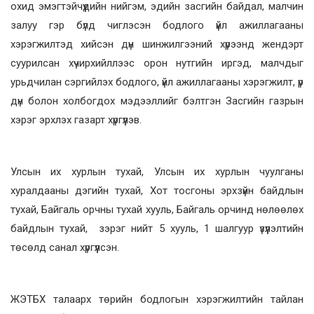
охид эмэгтэйчүүдийн нийгэм, эдийн засгийн байдал, малчин
залуу гэр бүлд чиглэсэн бодлого үйл ажиллагааны
хэрэгжилтэд хийсэн дүн шинжилгээний хүрээнд жендэрт
суурилсан хүчирхийллээс орон нутгийн иргэд, малчдыг
урьдчилан сэргийлэх бодлого, үйл ажиллагааны хэрэгжилт, үр
дүн болон холбогдох мэдээллийг бэлтгэн Засгийн газрын
хэрэг эрхлэх газарт хүргүүлэв.
Улсын их хурлын тухай, Улсын их хурлын чуулганы
хуралдааны дэгийн тухай, Хот тосгоны эрхзүйн байдлын
тухай, Байгаль орчны тухай хууль, Байгаль орчинд нөлөөлөх
байдлын тухай, зэрэг нийт 5 хууль, 1 шалгуур үзүүлэлтийн
төсөлд санал хүргүүлсэн.
ЖЭТБХ талаарх төрийн бодлогын хэрэгжилтийн тайлан