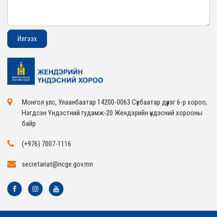
Монгол улс, Улаанбаатар 14200-0063 Сүхбаатар дүүрэг 6-р хороо,
Нэгдсэн Үндэстний гудамж-20 Жендэрийн үндэсний хорооны
байр
(+976) 7007-1116
secretariat@ncge.gov.mn