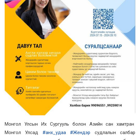
Монгол Улсын Их Сургууль болон Азийн сан хамтран
Монгол Улсад
#анх_удаа
#Жендэр
судлалын салбар