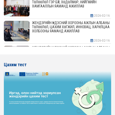
ТӨЛӨӨЛӨЛ ГЭР БҮЛ, ХӨДӨЛМӨР, НИЙГМИЙН
ХАМГААЛЛЫН ЯАМАНД АЖИЛЛАВ
2026-02-16
ЖЕНДЭРИЙН ҮНДЭСНИЙ ХОРООНЫ АЖЛЫН АЛБАНЫ
ТӨЛӨӨЛӨЛ, ЦАХИМ ХӨГЖИЛ, ИННОВАЦ, ХАРИЛЦАА
ХОЛБООНЫ ЯАМАНД АЖИЛЛАВ
2026-02-16
ЖЕНДЭРИЙН ҮНДЭСНИЙ ХОРООНЫ АЖЛЫН АЛБАНЫ
ТӨЛӨӨЛӨЛ АЖ ҮЙЛДВЭР, ЭРДЭС БАЯЛАГИЙН
ЯАМАНД АЖИЛЛАВ
Цахим тест
2026-02-16
ЖЕНДЭРИЙН ҮНДЭСНИЙ ХОРООНЫ АЖЛЫН АЛБАНЫ
ТӨЛӨӨЛӨЛ ХОТ БАЙГУУЛАЛТ, БАРИЛГА, ОРОН
СУУЦЖУУЛАЛТЫН ЯАМАНД АЖИЛЛАВ
2026-02-16
ЖЕНДЭРИЙН ЭРХ ТЭГШ БАЙДЛЫГ ХАНГАХ ҮЙЛ
АЖИЛЛАГААГ ЭРЧИМЖҮҮЛЭХ САРЫН ХУВААРЬТАЙ
ТАНИЛЦАНА УУ