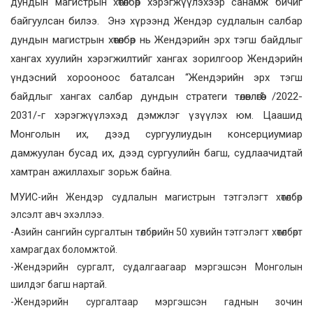
дундын магистрын хөтөлбөр хэрэгжүүлэхээр санамж бичиг
байгуулсан билээ. Энэ хүрээнд Жендэр судлалын салбар
дундын магистрын хөтөлбөр нь Жендэрийн эрх тэгш байдлыг
хангах хуулийн хэрэгжилтийг хангах зорилгоор Жендэрийн
үндэсний хорооноос баталсан “Жендэрийн эрх тэгш
байдлыг хангах салбар дундын стратеги төлөвлөгөө” /2022-
2031/-г хэрэгжүүлэхэд дэмжлэг үзүүлэх юм. Цаашид
Монголын их, дээд сургуулиудын консерциумиар
дамжуулан бусад их, дээд сургуулийн багш, судлаачидтай
хамтран ажиллахыг зорьж байна.
МУИС-ийн Жендэр судлалын магистрын тэтгэлэгт хөтөлбөр
элсэлт авч эхэллээ.
-Азийн сангийн сургалтын төлбөрийн 50 хувийн тэтгэлэгт хөтөлбөрт
хамрагдах боломжтой.
-Жендэрийн сургалт, судалгаагаар мэргэшсэн Монголын
шилдэг багш нартай.
-Жендэрийн сургалтаар мэргэшсэн гаднын зочин