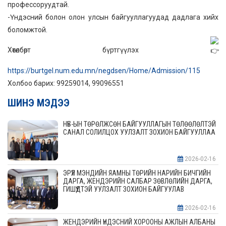
профессоруудтай.
-Үндэсний болон олон улсын байгууллагуудад дадлага хийх
боломжтой.
Хөтөлбөрт бүртгүүлэх
https://burtgel.num.edu.mn/negdsen/Home/Admission/115
Холбоо барих: 99259014, 99096551
ШИНЭ МЭДЭЭ
НҮБ-ЫН ТӨРӨЛЖСӨН БАЙГУУЛЛАГЫН ТӨЛӨӨЛӨЛТЭЙ
САНАЛ СОЛИЛЦОХ УУЛЗАЛТ ЗОХИОН БАЙГУУЛЛАА
2026-02-16
ЭРҮҮЛ МЭНДИЙН ЯАМНЫ ТӨРИЙН НАРИЙН БИЧГИЙН
ДАРГА, ЖЕНДЭРИЙН САЛБАР ЗӨВЛӨЛИЙН ДАРГА,
ГИШҮҮДТЭЙ УУЛЗАЛТ ЗОХИОН БАЙГУУЛАВ
2026-02-16
ЖЕНДЭРИЙН ҮНДЭСНИЙ ХОРООНЫ АЖЛЫН АЛБАНЫ