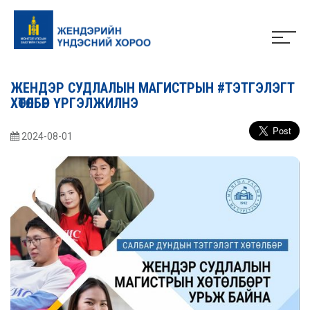
ЖЕНДЭР СУДЛАЛЫН МАГИСТРЫН #ТЭТГЭЛЭГТ
ХӨТӨЛБӨР ҮРГЭЛЖИЛНЭ
2024-08-01