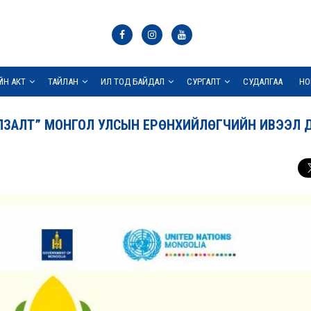
ҮЙН АКТ
ТАЙЛАН
ИЛ ТОД БАЙДАЛ
СУРГАЛТ
СУДАЛГАА
НО
УЛЗАЛТ” МОНГОЛ УЛСЫН ЕРӨНХИЙЛӨГЧИЙН ИВЭЭЛ 