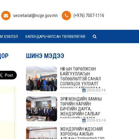
secretariat@ncge.gov.mn
(+976) 7007-1116
М ХЭВЛЭЛ
КАЛЕНДАРЬЧИЛСАН ТӨЛӨВЛӨГӨӨ
ДОР
ШИНЭ МЭДЭЭ
НҮБ-ЫН ТӨРӨЛЖСӨН
БАЙГУУЛЛАГЫН
ТӨЛӨӨЛӨЛТЭЙ САНАЛ
СОЛИЛЦОХ УУЛЗАЛТ
ЗОХИОН БАЙГУУЛЛАА
2026-02-16
ЭРҮҮЛ МЭНДИЙН ЯАМНЫ
ТӨРИЙН НАРИЙН
БИЧГИЙН ДАРГА,
ЖЕНДЭРИЙН САЛБАР
ЗӨВЛӨЛИЙН ДАРГА,
2026-02-16
ГИШҮҮДТЭЙ УУЛЗАЛТ
ЗОХИОН БАЙГУУЛАВ
ЖЕНДЭРИЙН ҮНДЭСНИЙ
ХОРООНЫ АЖЛЫН