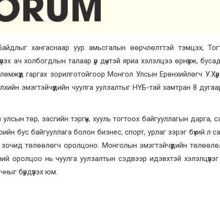
 байдлыг хангаснаар уур амьсгалын өөрчлөлттэй тэмцэх, Тог
үлэх ач холбогдлын талаар үр дүнтэй яриа хэлэлцээ өрнүүлж, буса
влөмжүүд гаргах зорилготойгоор Монгол Улсын Ерөнхийлөгч У.Хүр
хийн эмэгтэйчүүдийн чуулга уулзалтыг НҮБ-тай хамтран 8 дуга
 улсын төр, засгийн тэргүүн, хууль тогтоох байгууллагын дарга, с
ийн бус байгууллага болон бизнес, спорт, урлаг зэрэг бүхий л 
 зочид төлөөлөгч оролцоно. Монголын эмэгтэйчүүдийн төлөөлө
ий оролцоо нь чуулга уулзалтын сэдвээр идэвхтэй хэлэлцүүлэг ө
ныг бүрдүүлэх юм.