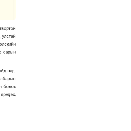
ЖЕНДЭРИЙН ҮНДЭСНИЙ
ХОРООНЫ АЖЛЫН
АЛБАНЫ ТӨЛӨӨЛӨЛ ЗАМ
ТЭЭВРИЙН ЯАМАНД
АЖИЛЛАВ
2026-02-16
твортой
ЖЕНДЭРИЙН ҮНДЭСНИЙ
ХОРООНЫ АЖЛЫН
д улстай
АЛБАНЫ ТӨЛӨӨЛӨЛ
элсүхийн
БАТЛАН ХАМГААЛАХ
ЯАМАНД АЖИЛЛАВ
2026-02-16
ар сарын
ЖЕНДЭРИЙН ҮНДЭСНИЙ
ХОРООНЫ АЖЛЫН
АЛБАНЫ ТӨЛӨӨЛӨЛ
айд нар,
САНГИЙН ЯАМАНД
АЖИЛЛАВ
салбарын
2026-02-05
л болох
рнүүлэх,