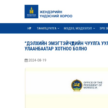
НҮҮР
ТАНИЛЦУУЛГА
МЭДЭЭ, МЭДЭЭЛЭЛ
ЭРХ З
“ДЭЛХИЙН ЭМЭГТЭЙЧҮҮДИЙН ЧУУЛГА У
УЛААНБААТАР ХОТНОО БОЛНО
2024-08-19