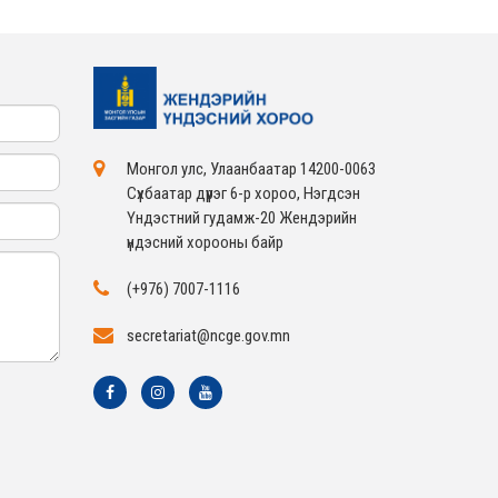
Монгол улс, Улаанбаатар 14200-0063
Сүхбаатар дүүрэг 6-р хороо, Нэгдсэн
Үндэстний гудамж-20 Жендэрийн
үндэсний хорооны байр
(+976) 7007-1116
secretariat@ncge.gov.mn