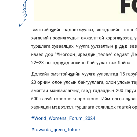
Эмэгтэйчүүдийг чадавхжуулах, жендэрийн тэгш
хөгжлийн зорилгуудыг амжилттай хэрэгжүүлэхэд үзү
туршлага хуваалцах, чуулга уулзалтын үр дүнд зө
ивээл дор “#Ногоон_ирээдүйн_төлөө” сэдэвт Дэл
22–23-ны өдрүүдэд зохион байгуулах гэж байна.
Дэлхийн эмэгтэйчүүдийн чуулга уулзалтад 15 гаруй
20 орчим олон улсын байгууллага, олон улсын төр
эмэгтэй манлайлагчид гээд гадаадын 200 гаруй
600 гаруй төлөөлөгч оролцоно. Ийм өргөн хүрээн
харилцан мэдээлэл, туршлага солилцох таатай орч
#World_Womens_Forum_2024
#towards_green_future