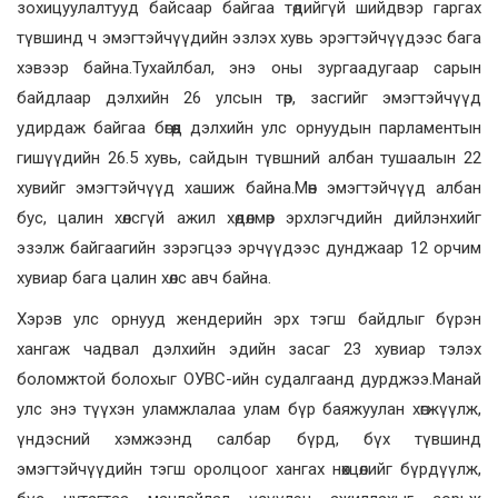
зохицуулалтууд байсаар байгаа төдийгүй шийдвэр гаргах
түвшинд ч эмэгтэйчүүдийн эзлэх хувь эрэгтэйчүүдээс бага
хэвээр байна.Тухайлбал, энэ оны зургаадугаар сарын
байдлаар дэлхийн 26 улсын төр, засгийг эмэгтэйчүүд
удирдаж байгаа бөгөөд дэлхийн улс орнуудын парламентын
гишүүдийн 26.5 хувь, сайдын түвшний албан тушаалын 22
хувийг эмэгтэйчүүд хашиж байна.Мөн эмэгтэйчүүд албан
бус, цалин хөлсгүй ажил хөдөлмөр эрхлэгчдийн дийлэнхийг
эзэлж байгаагийн зэрэгцээ эрчүүдээс дунджаар 12 орчим
хувиар бага цалин хөлс авч байна.
Хэрэв улс орнууд жендерийн эрх тэгш байдлыг бүрэн
хангаж чадвал дэлхийн эдийн засаг 23 хувиар тэлэх
боломжтой болохыг ОУВС-ийн судалгаанд дурджээ.Манай
улс энэ түүхэн уламжлалаа улам бүр баяжуулан хөгжүүлж,
үндэсний хэмжээнд салбар бүрд, бүх түвшинд
эмэгтэйчүүдийн тэгш оролцоог хангах нөхцөлийг бүрдүүлж,