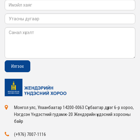
Монгол улс, Улаанбаатар 14200-0063 Сүхбаатар дүүрэг 6-р хороо,
Нэгдсэн Үндэстний гудамж-20 Жендэрийн үндэсний хорооны
байр
(+976) 7007-1116