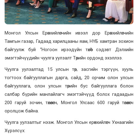
Монгол Улсын Ерөнхийлөгчийн ивээл дор Ерөнхийлөгчийн
Тамгын газар, Гадаад харилцааны яам, НҮБ хамтран зохион
байгуулж буй “Ногоон ирээдүйн төлөө” сэдэвт Дэлхийн
эмэгтэйчүүдийн чуулга уулзалт Төрийн ордонд эхэллээ.
Чуулга уулзалтад 15 улсын төр, засгийн тэргүүн, хууль
тогтоох байгууллагын дарга, сайд, 20 орчим олон улсын
байгууллага, олон улсын төрийн бус байгууллага болон
салбар бүрийн манлайлагч эмэгтэйчүүд болох гадаадын
200 гаруй зочин, төлөөлөгч, Монгол Улсаас 600 гаруй төлөөлөгч
оролцож байна.
Чуулга уулзалтыг нээж. Монгол Улсын ерөнхийлөгч Ухнаагийн
Хүрэлсүх: