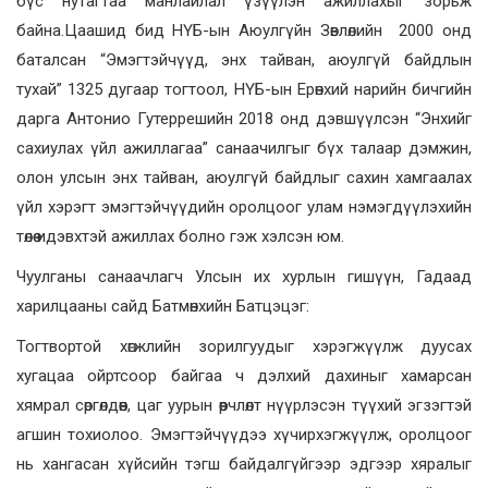
бүс нутагтаа манлайлал үзүүлэн ажиллахыг зорьж
байна.Цаашид бид НҮБ-ын Аюулгүйн Зөвлөлийн 2000 онд
баталсан “Эмэгтэйчүүд, энх тайван, аюулгүй байдлын
тухай” 1325 дугаар тогтоол, НҮБ-ын Ерөнхий нарийн бичгийн
дарга Антонио Гутеррешийн 2018 онд дэвшүүлсэн “Энхийг
сахиулах үйл ажиллагаа” санаачилгыг бүх талаар дэмжин,
олон улсын энх тайван, аюулгүй байдлыг сахин хамгаалах
үйл хэрэгт эмэгтэйчүүдийн оролцоог улам нэмэгдүүлэхийн
төлөө идэвхтэй ажиллах болно гэж хэлсэн юм.
Чуулганы санаачлагч Улсын их хурлын гишүүн, Гадаад
харилцааны сайд Батмөнхийн Батцэцэг:
Тогтвортой хөгжлийн зорилгуудыг хэрэгжүүлж дуусах
хугацаа ойртсоор байгаа ч дэлхий дахиныг хамарсан
хямрал сөргөлдөөн, цаг уурын өөрчлөлт нүүрлэсэн түүхий эгзэгтэй
агшин тохиолоо. Эмэгтэйчүүдээ хүчирхэгжүүлж, оролцоог
нь хангасан хүйсийн тэгш байдалгүйгээр эдгээр хяралыг