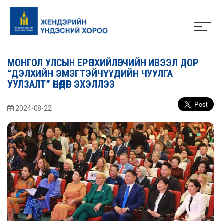
МОНГОЛ УЛСЫН ЕРӨНХИЙЛӨГЧИЙН ИВЭЭЛ ДОР
“ДЭЛХИЙН ЭМЭГТЭЙЧҮҮДИЙН ЧУУЛГА
УУЛЗАЛТ” ӨНӨӨДӨР ЭХЭЛЛЭЭ
2024-08-22