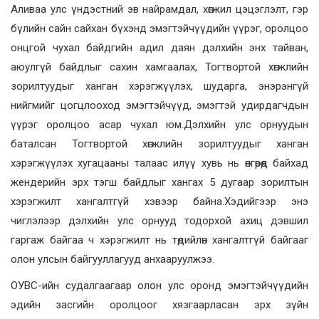
Аливаа улс үндэстний эв найрамдал, хөгжил цэцэглэлт, гэр
бүлийн сайн сайхан бүхэнд эмэгтэйчүүдийн үүрэг, оролцоо
онцгой чухал байдгийн адил даян дэлхийн энх тайван,
аюулгүй байдлыг сахин хамгаалах, Тогтвортой хөгжлийн
зорилтуудыг ханган хэрэгжүүлэх, шударга, энэрэнгүй
нийгмийг цогцлооход эмэгтэйчүүд, эмэгтэй удирдагчдын
үүрэг оролцоо асар чухал юм.Дэлхийн улс орнуудын
баталсан Тогтвортой хөгжлийн зорилтуудыг ханган
хэрэгжүүлэх хугацааны талаас илүү хувь нь өнгөрөөд байхад
жендерийн эрх тэгш байдлыг хангах 5 дугаар зорилтын
хэрэгжилт хангалтгүй хэвээр байна.Хэдийгээр энэ
чиглэлээр дэлхийн улс орнууд тодорхой ахиц дэвшил
гаргаж байгаа ч хэрэгжилт нь төдийлөн хангалтгүй байгааг
олон улсын байгууллагууд анхааруулжээ.
ОУВС-ийн судалгаагаар олон улс оронд эмэгтэйчүүдийн
эдийн засгийн оролцоог хязгаарласан эрх зүйн