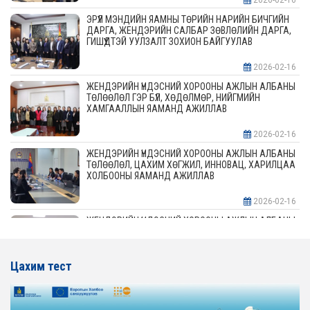
ЭРҮҮЛ МЭНДИЙН ЯАМНЫ ТӨРИЙН НАРИЙН БИЧГИЙН
ДАРГА, ЖЕНДЭРИЙН САЛБАР ЗӨВЛӨЛИЙН ДАРГА,
ГИШҮҮДТЭЙ УУЛЗАЛТ ЗОХИОН БАЙГУУЛАВ
2026-02-16
ЖЕНДЭРИЙН ҮНДЭСНИЙ ХОРООНЫ АЖЛЫН АЛБАНЫ
ТӨЛӨӨЛӨЛ ГЭР БҮЛ, ХӨДӨЛМӨР, НИЙГМИЙН
ХАМГААЛЛЫН ЯАМАНД АЖИЛЛАВ
2026-02-16
ЖЕНДЭРИЙН ҮНДЭСНИЙ ХОРООНЫ АЖЛЫН АЛБАНЫ
ТӨЛӨӨЛӨЛ, ЦАХИМ ХӨГЖИЛ, ИННОВАЦ, ХАРИЛЦАА
ХОЛБООНЫ ЯАМАНД АЖИЛЛАВ
2026-02-16
ЖЕНДЭРИЙН ҮНДЭСНИЙ ХОРООНЫ АЖЛЫН АЛБАНЫ
ТӨЛӨӨЛӨЛ АЖ ҮЙЛДВЭР, ЭРДЭС БАЯЛАГИЙН
ЯАМАНД АЖИЛЛАВ
Цахим тест
2026-02-16
ЖЕНДЭРИЙН ҮНДЭСНИЙ ХОРООНЫ АЖЛЫН АЛБАНЫ
ТӨЛӨӨЛӨЛ ХОТ БАЙГУУЛАЛТ, БАРИЛГА, ОРОН
СУУЦЖУУЛАЛТЫН ЯАМАНД АЖИЛЛАВ