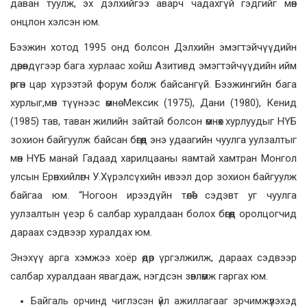
даван туулж, эх дэлхийгээ аварч чадахгүй гэдгийг мөн
онцлон хэлсэн юм.
Бээжин хотод 1995 онд болсон Дэлхийн эмэгтэйчүүдийн
дөрөвдүгээр бага хурлаас хойш Азитивд эмэгтэйчүүдийн ийм
өргөн цар хүрээтэй форум болж байсангүй. Бээжингийн бага
хурлыг,мөн түүнээс өмнө Мексик (1975), Дани (1980), Кенид
(1985) тав, таван жилийн зайтай болсон өмнөх хурлуудыг НҮБ
зохион байгуулж байсан бөгөөд энэ удаагийн чуулга уулзалтыг
мөн НҮБ манай Гадаад харилцааны яамтай хамтран Монгол
улсын Ерөнхийлөгч У.Хүрэлсүхийн ивээл дор зохион байгуулж
байгаа юм. “Ногоон ирээдүйн төлөө” сэдэвт уг чуулга
уулзалтын үеэр 6 салбар хуралдаан болох бөгөөд оролцогчид
дараах сэдвээр хуралдах юм.
Энэхүү арга хэмжээ хоёр өдөр үргэлжилж, дараах сэдвээр
салбар хуралдаан явагдаж, нэгдсэн зөвлөмж гаргах юм.
Байгаль орчинд чиглэсэн үйл ажиллагааг эрчимжүүлэхэд