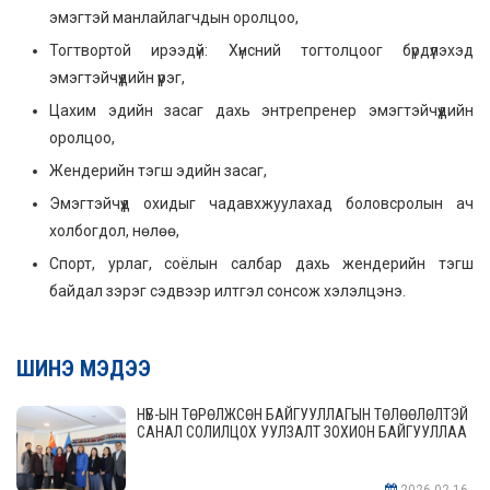
эмэгтэй манлайлагчдын оролцоо,
Тогтвортой ирээдүй: Хүнсний тогтолцоог бүрдүүлэхэд
эмэгтэйчүүдийн үүрэг,
Цахим эдийн засаг дахь энтрепренер эмэгтэйчүүдийн
оролцоо,
Жендерийн тэгш эдийн засаг,
Эмэгтэйчүүд охидыг чадавхжуулахад боловсролын ач
холбогдол, нөлөө,
Спорт, урлаг, соёлын салбар дахь жендерийн тэгш
байдал зэрэг сэдвээр илтгэл сонсож хэлэлцэнэ.
ШИНЭ МЭДЭЭ
НҮБ-ЫН ТӨРӨЛЖСӨН БАЙГУУЛЛАГЫН ТӨЛӨӨЛӨЛТЭЙ
САНАЛ СОЛИЛЦОХ УУЛЗАЛТ ЗОХИОН БАЙГУУЛЛАА
2026-02-16