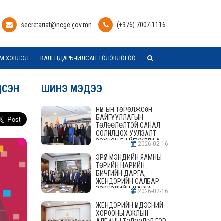
secretariat@ncge.gov.mn
(+976) 7007-1116
М ХЭВЛЭЛ
КАЛЕНДАРЬЧИЛСАН ТӨЛӨВЛӨГӨӨ
ДСЭН
ШИНЭ МЭДЭЭ
НҮБ-ЫН ТӨРӨЛЖСӨН
БАЙГУУЛЛАГЫН
ТӨЛӨӨЛӨЛТЭЙ САНАЛ
СОЛИЛЦОХ УУЛЗАЛТ
ЗОХИОН БАЙГУУЛЛАА
2026-02-16
ЭРҮҮЛ МЭНДИЙН ЯАМНЫ
ТӨРИЙН НАРИЙН
БИЧГИЙН ДАРГА,
ЖЕНДЭРИЙН САЛБАР
ЗӨВЛӨЛИЙН ДАРГА,
2026-02-16
ГИШҮҮДТЭЙ УУЛЗАЛТ
ЗОХИОН БАЙГУУЛАВ
ЖЕНДЭРИЙН ҮНДЭСНИЙ
ХОРООНЫ АЖЛЫН