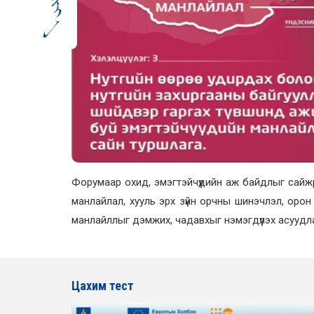
Форумаар охид, эмэгтэйчүүдийн аж байдлыг сайжр
манлайлал, хууль эрх зүйн орчны шинэчлэл, орон
манлайллыг дэмжих, чадавхыг нэмэгдүүлэх асуудлаар
Цахим тест