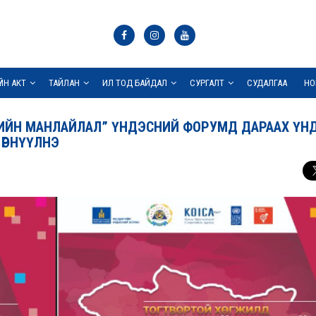
ҮЙН АКТ
ТАЙЛАН
ИЛ ТОД БАЙДАЛ
СУРГАЛТ
СУДАЛГАА
НО
ИЙН МАНЛАЙЛАЛ” ҮНДЭСНИЙ ФОРУМД ДАРААХ ҮН
ӨРНҮҮЛНЭ