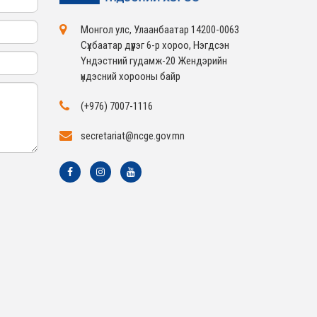
Монгол улс, Улаанбаатар 14200-0063
Сүхбаатар дүүрэг 6-р хороо, Нэгдсэн
Үндэстний гудамж-20 Жендэрийн
үндэсний хорооны байр
(+976) 7007-1116
secretariat@ncge.gov.mn