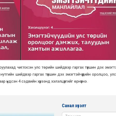
уулахад чиглэсэн улс төрийн шийдвэр гаргах түвшин дэх эмэгтэ
 нутгийн шийдвэр гаргах түвшин дэх эмэгтэйчүүдийн оролцоо, ул
 үндсэн 4 сэдвийн хүрээнд хэлэлцүүлгийг өрнүүлнэ.
Санал хүсэлт