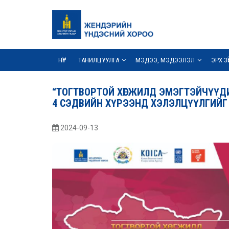
НҮҮР
ТАНИЛЦУУЛГА
МЭДЭЭ, МЭДЭЭЛЭЛ
ЭРХ З
“ТОГТВОРТОЙ ХӨГЖИЛД ЭМЭГТЭЙЧҮҮД
4 СЭДВИЙН ХҮРЭЭНД ХЭЛЭЛЦҮҮЛГИЙГ 
2024-09-13