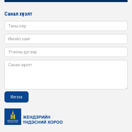
ЖЕНДЭРИЙН ҮНДЭСНИЙ ХОРООНЫ АЖЛЫН АЛБАНЫ
ТӨЛӨӨЛӨЛ САНГИЙН ЯАМАНД АЖИЛЛАВ
Санал хүсэлт
2026-02-05