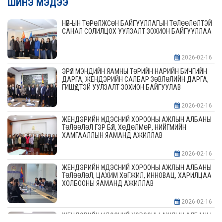
ШИНЭ МЭДЭЭ
НҮБ-ЫН ТӨРӨЛЖСӨН БАЙГУУЛЛАГЫН ТӨЛӨӨЛӨЛТЭЙ
САНАЛ СОЛИЛЦОХ УУЛЗАЛТ ЗОХИОН БАЙГУУЛЛАА
2026-02-16
ЭРҮҮЛ МЭНДИЙН ЯАМНЫ ТӨРИЙН НАРИЙН БИЧГИЙН
ДАРГА, ЖЕНДЭРИЙН САЛБАР ЗӨВЛӨЛИЙН ДАРГА,
ГИШҮҮДТЭЙ УУЛЗАЛТ ЗОХИОН БАЙГУУЛАВ
2026-02-16
ЖЕНДЭРИЙН ҮНДЭСНИЙ ХОРООНЫ АЖЛЫН АЛБАНЫ
ТӨЛӨӨЛӨЛ ГЭР БҮЛ, ХӨДӨЛМӨР, НИЙГМИЙН
ХАМГААЛЛЫН ЯАМАНД АЖИЛЛАВ
2026-02-16
ЖЕНДЭРИЙН ҮНДЭСНИЙ ХОРООНЫ АЖЛЫН АЛБАНЫ
ТӨЛӨӨЛӨЛ, ЦАХИМ ХӨГЖИЛ, ИННОВАЦ, ХАРИЛЦАА
ХОЛБООНЫ ЯАМАНД АЖИЛЛАВ
2026-02-16
ЖЕНДЭРИЙН ҮНДЭСНИЙ ХОРООНЫ АЖЛЫН АЛБАНЫ