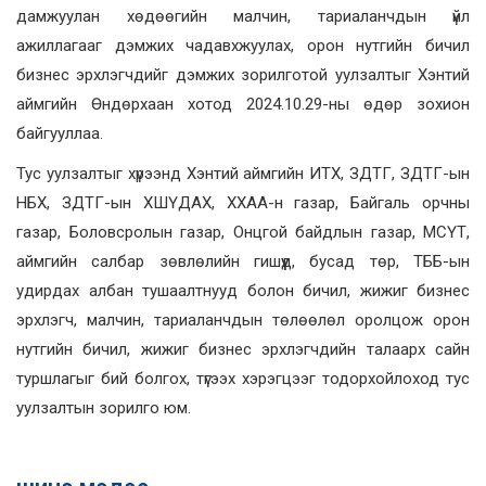
дамжуулан хөдөөгийн малчин, тариаланчдын үйл
ажиллагааг дэмжих чадавхжуулах, орон нутгийн бичил
бизнес эрхлэгчдийг дэмжих зорилготой уулзалтыг Хэнтий
аймгийн Өндөрхаан хотод 2024.10.29-ны өдөр зохион
байгууллаа.
Тус уулзалтыг хүрээнд Хэнтий аймгийн ИТХ, ЗДТГ, ЗДТГ-ын
НБХ, ЗДТГ-ын ХШҮДАХ, ХХАА-н газар, Байгаль орчны
газар, Боловсролын газар, Онцгой байдлын газар, МСҮТ,
аймгийн салбар зөвлөлийн гишүүд, бусад төр, ТББ-ын
удирдах албан тушаалтнууд болон бичил, жижиг бизнес
эрхлэгч, малчин, тариаланчдын төлөөлөл оролцож орон
нутгийн бичил, жижиг бизнес эрхлэгчдийн талаарх сайн
туршлагыг бий болгох, түгээх хэрэгцээг тодорхойлоход тус
уулзалтын зорилго юм.