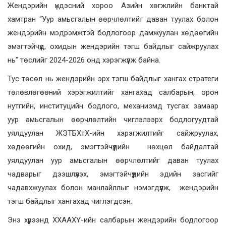
Жендэрийн үндэсний хороо Азийн хөгжлийн банктай
хамтран “Уур амьсгалын өөрчлөлтийг даван туулах болон
жендэрийн мэдрэмжтэй бодлогоор дамжуулан хөдөөгийн
эмэгтэйчүүд, охидын жендэрийн тэгш байдлыг сайжруулах
нь” төслийг 2024-2026 онд хэрэгжүүлж байна.
Тус төсөл нь жендэрийн эрх тэгш байдлыг хангах стратеги
төлөвлөгөөний хэрэгжилтийг хангахад салбарын, орон
нутгийн, институцийн бодлого, механизмд тусгах замаар
уур амьсгалын өөрчлөлтийн чиглэлээрх бодлогуудтай
уялдуулан ЖЭТБХтХ-ийн хэрэгжилтийг сайжруулах,
хөдөөгийн охид, эмэгтэйчүүдийн нөхцөл байдалтай
уялдуулан уур амьсгалын өөрчлөлтийг даван туулах
чадварыг дээшлүүлэх, эмэгтэйчүүдийн эдийн засгийг
чадавхжуулах болон манлайллыг нэмэгдүүлж, жендэрийн
тэгш байдлыг хангахад чиглэгдсэн.
Энэ хүрээнд ХХААХҮ-ийн салбарын жендэрийн бодлогоор