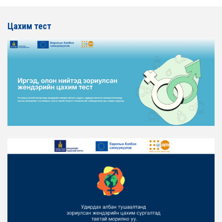
ТӨЛӨӨЛӨЛ АЖ ҮЙЛДВЭР, ЭРДЭС БАЯЛАГИЙН
ЯАМАНД АЖИЛЛАВ
Цахим тест
2026-02-16
ЖЕНДЭРИЙН ҮНДЭСНИЙ ХОРООНЫ АЖЛЫН АЛБАНЫ
ТӨЛӨӨЛӨЛ ХОТ БАЙГУУЛАЛТ, БАРИЛГА, ОРОН
СУУЦЖУУЛАЛТЫН ЯАМАНД АЖИЛЛАВ
2026-02-16
ЖЕНДЭРИЙН ЭРХ ТЭГШ БАЙДЛЫГ ХАНГАХ ҮЙЛ
АЖИЛЛАГААГ ЭРЧИМЖҮҮЛЭХ САРЫН ХУВААРЬТАЙ
ТАНИЛЦАНА УУ
2026-02-16
ЖЕНДЭРИЙН ҮНДЭСНИЙ ХОРООНЫ АЖЛЫН АЛБАНЫ
ТӨЛӨӨЛӨЛ ЗАМ ТЭЭВРИЙН ЯАМАНД АЖИЛЛАВ
2026-02-16
ЖЕНДЭРИЙН ҮНДЭСНИЙ ХОРООНЫ АЖЛЫН АЛБАНЫ
ТӨЛӨӨЛӨЛ БАТЛАН ХАМГААЛАХ ЯАМАНД
АЖИЛЛАВ
2026-02-16