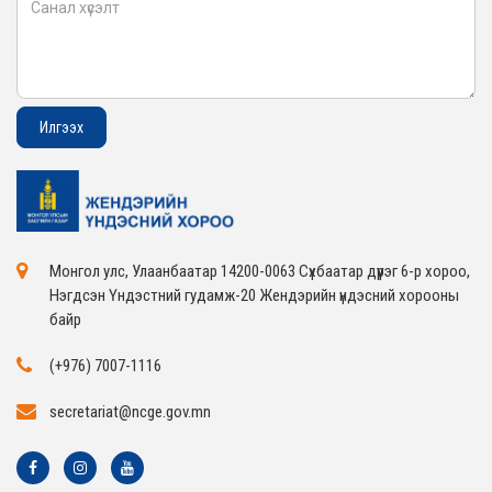
Монгол улс, Улаанбаатар 14200-0063 Сүхбаатар дүүрэг 6-р хороо,
Нэгдсэн Үндэстний гудамж-20 Жендэрийн үндэсний хорооны
байр
(+976) 7007-1116
secretariat@ncge.gov.mn