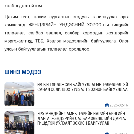
холбогдолтой юм.
Цахим тест, цахим сургалтын модуль танилцуулах арга
хэмжээнд ЖЕНДЭРИЙН ҮНДЭСНИЙ ХОРОО-ны гишүүдийн
төлөөлөл, салбар зөвлөл, салбар хороодын жендэрийн
мэргэжилтнүүд, ТББ, Хэвлэл мэдээллийн байгууллага, Олон
улсын байгууллагын төлөөлөл оролцлоо.
ШИНЭ МЭДЭЭ
НҮБ-ЫН ТӨРӨЛЖСӨН БАЙГУУЛЛАГЫН ТӨЛӨӨЛӨЛТЭЙ
САНАЛ СОЛИЛЦОХ УУЛЗАЛТ ЗОХИОН БАЙГУУЛЛАА
2026-02-16
ЭРҮҮЛ МЭНДИЙН ЯАМНЫ ТӨРИЙН НАРИЙН БИЧГИЙН
ДАРГА, ЖЕНДЭРИЙН САЛБАР ЗӨВЛӨЛИЙН ДАРГА,
ГИШҮҮДТЭЙ УУЛЗАЛТ ЗОХИОН БАЙГУУЛАВ