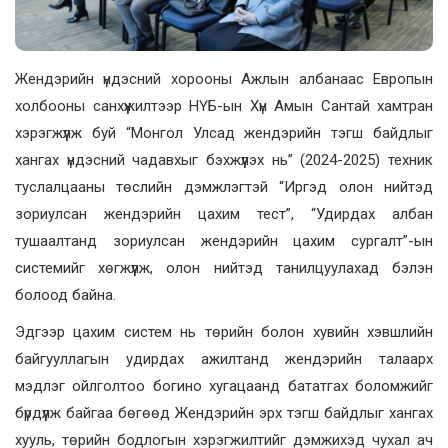
Жендэрийн үндэсний хорооны Ажлын албанаас Европын
холбооны санхүүжилтээр НҮБ-ын Хүн Амын Сантай хамтран
хэрэгжүүлж буй “Монгол Улсад жендэрийн тэгш байдлыг
хангах үндэсний чадавхыг бэхжүүлэх нь” (2024-2025) техник
туслалцааны төслийн дэмжлэгтэй “Иргэд олон нийтэд
зориулсан жендэрийн цахим тест”, “Удирдах албан
тушаалтанд зориулсан жендэрийн цахим сургалт”-ын
системийг хөгжүүлж, олон нийтэд танилцуулахад бэлэн
болоод байна.
Эдгээр цахим систем нь төрийн болон хувийн хэвшлийн
байгууллагын удирдах ажилтанд жендэрийн талаарх
мэдлэг ойлголтоо богино хугацаанд бататгах боломжийг
бүрдүүлж байгаа бөгөөд Жендэрийн эрх тэгш байдлыг хангах
хууль, төрийн бодлогын хэрэгжилтийг дэмжихэд чухал ач