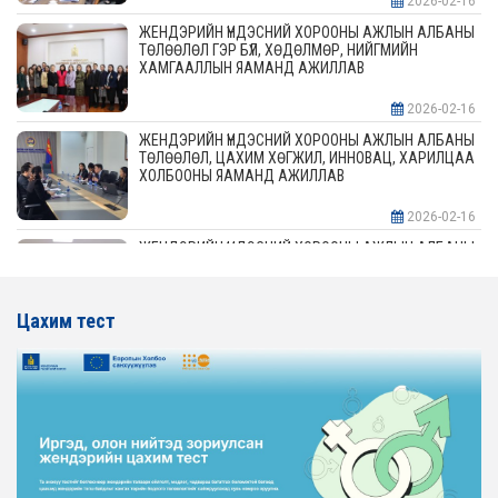
2026-02-16
ЖЕНДЭРИЙН ҮНДЭСНИЙ ХОРООНЫ АЖЛЫН АЛБАНЫ
ТӨЛӨӨЛӨЛ ГЭР БҮЛ, ХӨДӨЛМӨР, НИЙГМИЙН
ХАМГААЛЛЫН ЯАМАНД АЖИЛЛАВ
2026-02-16
ЖЕНДЭРИЙН ҮНДЭСНИЙ ХОРООНЫ АЖЛЫН АЛБАНЫ
ТӨЛӨӨЛӨЛ, ЦАХИМ ХӨГЖИЛ, ИННОВАЦ, ХАРИЛЦАА
ХОЛБООНЫ ЯАМАНД АЖИЛЛАВ
2026-02-16
ЖЕНДЭРИЙН ҮНДЭСНИЙ ХОРООНЫ АЖЛЫН АЛБАНЫ
ТӨЛӨӨЛӨЛ АЖ ҮЙЛДВЭР, ЭРДЭС БАЯЛАГИЙН
ЯАМАНД АЖИЛЛАВ
Цахим тест
2026-02-16
ЖЕНДЭРИЙН ҮНДЭСНИЙ ХОРООНЫ АЖЛЫН АЛБАНЫ
ТӨЛӨӨЛӨЛ ХОТ БАЙГУУЛАЛТ, БАРИЛГА, ОРОН
СУУЦЖУУЛАЛТЫН ЯАМАНД АЖИЛЛАВ
2026-02-16
ЖЕНДЭРИЙН ЭРХ ТЭГШ БАЙДЛЫГ ХАНГАХ ҮЙЛ
АЖИЛЛАГААГ ЭРЧИМЖҮҮЛЭХ САРЫН ХУВААРЬТАЙ