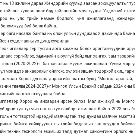
т нь 13 жилийн дараа Жендэрийн хуульд заасан зохицуулалтыг ту
с тайланг хүлээн авах бөгөөд тайлангийн маягтуудыг Үндэсний стат
ороо нь улс төрийн намын бодлого, үйл ажиллагаанд жендэри
 боломжууд бий болж байна.
эр бага насалж байгаа нь олон улсын дунджаас 2 дахин өндөр байна
йсэн судалгааны үр дүнд суурилан
лэх чиглэлээр түр тусгай арга хэмжээ болох эрэгтэйчүүдийн эрү
ршлаас сэргийлэх, хөдөлмөрийн аюулгүй байдлыг хангах, зам тээврий
өвлөгөө (2020-2022)-г батлан хэрэгжүүлж ажиллалаа. Үүний мөрөөр 
үл мэнддээ анхаарахыг ойлгож, хүлээн зөвшөөрч тодорхой ахиц гарч
йтэй хэмээн Хороо дүгнэж дараагийн шатны буюу “Монгол эрэгтэй,
ний төлөвлөгөө (2024-2027)-г Монгол Улсын Ерөнхий сайдын 2024 оны 
жилтийг хангаж эхлүүлээд байна.
 чиглэлээр Хороо нь анхааран ирсэн билээ. Мал аж ахуй нь Монг
буй дөрвөн хүн тутмын нэг нь тус салбарт ажиллаж байна. 2023 оны 
нголын тогтвортой ирээдүй малчидтай, тэр дундаа малчин эмэгтэ
барилыг байнга сайжруулах нь төрийн бодлогын гол асуудал байсаа
 үеийн техник технологи эзэмших талд дутмаг, санхүүгийн орлого нь