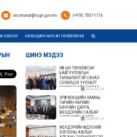
secretariat@ncge.gov.mn
(+976) 7007-1116
М ХЭВЛЭЛ
КАЛЕНДАРЬЧИЛСАН ТӨЛӨВЛӨГӨӨ
РЫН
ШИНЭ МЭДЭЭ
НҮБ-ЫН ТӨРӨЛЖСӨН
БАЙГУУЛЛАГЫН
ТӨЛӨӨЛӨЛТЭЙ САНАЛ
СОЛИЛЦОХ УУЛЗАЛТ
ЗОХИОН БАЙГУУЛЛАА
2026-02-16
ЭРҮҮЛ МЭНДИЙН ЯАМНЫ
ТӨРИЙН НАРИЙН
БИЧГИЙН ДАРГА,
ЖЕНДЭРИЙН САЛБАР
ЗӨВЛӨЛИЙН ДАРГА,
2026-02-16
ГИШҮҮДТЭЙ УУЛЗАЛТ
ЗОХИОН БАЙГУУЛАВ
ЖЕНДЭРИЙН ҮНДЭСНИЙ
ХОРООНЫ АЖЛЫН