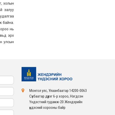
г, холын
й залуу
удалгаа
ж байна.
Хороо нь
увьд эрх
он улсын
Монгол улс, Улаанбаатар 14200-0063
Сүхбаатар дүүрэг 6-р хороо, Нэгдсэн
Үндэстний гудамж-20 Жендэрийн
үндэсний хорооны байр