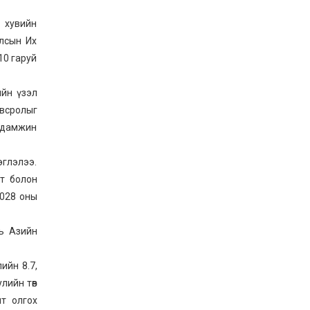
ЖЕНДЭРИЙН ҮНДЭСНИЙ
ХОРООНЫ АЖЛЫН
й хувийн
АЛБАНЫ ТӨЛӨӨЛӨЛ ЗАМ
ТЭЭВРИЙН ЯАМАНД
Улсын Их
АЖИЛЛАВ
2026-02-16
10 гаруй
ЖЕНДЭРИЙН ҮНДЭСНИЙ
ХОРООНЫ АЖЛЫН
ийн үзэл
АЛБАНЫ ТӨЛӨӨЛӨЛ
БАТЛАН ХАМГААЛАХ
овсролыг
ЯАМАНД АЖИЛЛАВ
2026-02-16
р дамжин
ЖЕНДЭРИЙН ҮНДЭСНИЙ
ХОРООНЫ АЖЛЫН
АЛБАНЫ ТӨЛӨӨЛӨЛ
эглэлээ.
САНГИЙН ЯАМАНД
гт болон
АЖИЛЛАВ
2026-02-05
2028 оны
нь Азийн
ийн 8.7,
лийн төв
лт олгох