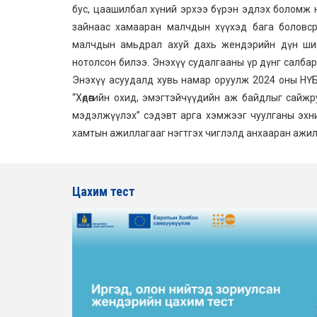
бус, цаашилбал хүний эрхээ бүрэн эдлэх боломж 
зайнаас хамааран малчдын хүүхэд бага боловср
малчдын амьдрал ахуй дахь жендэрийн дүн шин
нотолсон билээ. Энэхүү судалгааны үр дүнг салбар
Энэхүү асуудалд хувь намар оруулж 2024 оны НҮ
“Хөдөөгийн охид, эмэгтэйчүүдийн аж байдлыг сайжр
мэдэлжүүлэх” сэдэвт арга хэмжээг чуулганы эхни
хамтын ажиллагааг нэгтгэх чиглэлд анхааран ажилла
Цахим тест