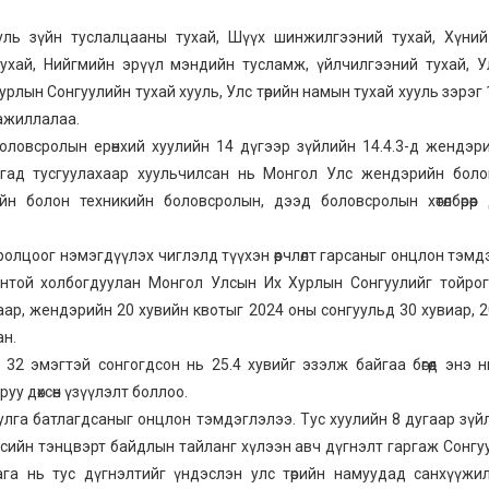
Хууль зүйн туслалцааны тухай, Шүүх шинжилгээний тухай, Хүни
ухай, Нийгмийн эрүүл мэндийн тусламж, үйлчилгээний тухай, 
рлын Сонгуулийн тухай хууль, Улс төрийн намын тухай хууль зэрэг 
ажиллалаа.
Боловсролын ерөнхий хуулийн 14 дүгээр зүйлийн 14.4.3-д жендэр
улгад тусгуулахаар хуульчилсан нь Монгол Улс жендэрийн бол
ийн болон техникийн боловсролын, дээд боловсролын хөтөлбөрөө
ролцоог нэмэгдүүлэх чиглэлд түүхэн өөрчлөлт гарсаныг онцлон тэмд
сонтой холбогдуулан Монгол Улсын Их Хурлын Сонгуулийг тойро
ар, жендэрийн 20 хувийн квотыг 2024 оны сонгуульд 30 хувиар, 
ан.
2 эмэгтэй сонгогдсон нь 25.4 хувийг эзэлж байгаа бөгөөд энэ 
у дөхсөн үзүүлэлт боллоо.
лга батлагдсаныг онцлон тэмдэглэлээ. Тус хуулийн 8 дугаар зүйл
үйсийн тэнцвэрт байдлын тайланг хүлээн авч дүгнэлт гаргаж Сонгуу
лага нь тус дүгнэлтийг үндэслэн улс төрийн намуудад санхүүжи