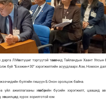
дарга Л.Мөнхтүшиг тэргүүтэй төлөөлөгчид Тайландын Хаант Улсын
 болж буй “Бээжин+30” хэрэгжилтийн асуудлаарх Ази, Номхон да
шинжээчидийн бүлгийн гишүүн Б.Онон оролцож байна.
а үйл ажиллагааны хөтөлбөрийн бүсийн хэрэгжилт, цаашид ав
 зөвшилцөлд хүрэх зорилготой юм.