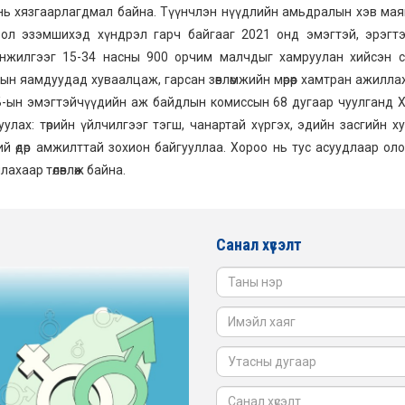
нь хязгаарлагдмал байна. Түүнчлэн нүүдлийн амьдралын хэв мая
ол эзэмшихэд хүндрэл гарч байгааг 2021 онд эмэгтэй, эрэгтэ
жилгээг 15-34 насны 900 орчим малчдыг хамруулан хийсэн с
ын яамдуудад хуваалцаж, гарсан зөвлөмжийн мөрөөр хамтран ажилла
Б-ын эмэгтэйчүүдийн аж байдлын комиссын 68 дугаар чуулганд 
уулах: төрийн үйлчилгээг тэгш, чанартай хүргэх, эдийн засгийн х
й өдөр амжилттай зохион байгууллаа. Хороо нь тус асуудлаар ол
хаар төлөвлөж байна.
Санал хүсэлт