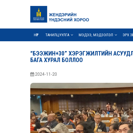
НҮҮР
ТАНИЛЦУУЛГА
МЭДЭЭ, МЭДЭЭЛЭЛ
ЭРХ З
“БЭЭЖИН+30” ХЭРЭГЖИЛТИЙН АСУУДЛА
БАГА ХУРАЛ БОЛЛОО
2024-11-20