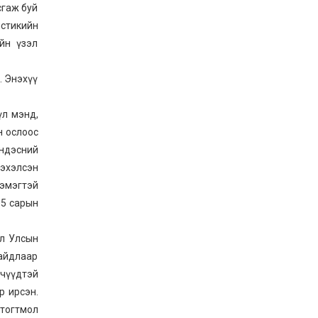
сгаж буй
истикийн
йн үзэл
. Энэхүү
үл мэнд,
н ослоос
үндэсний
 эхэлсэн
 эмэгтэй
05 сарын
ол Улсын
байдлаар
йчүүдтэй
р ирсэн.
 тогтмол