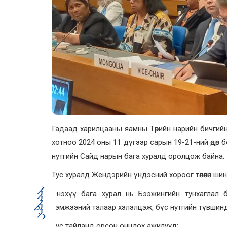
Гадаад харилцааны яамны Төрийн нарийн бичгийн 
хотноо 2024 оны 11 дүгээр сарын 19-21-ний өдөр
нутгийн Сайд нарын бага хуралд оролцож байна.
Тус хуралд Жендэрийн үндэсний хороог төлөөлөн 
Энэхүү бага хурал нь Бээжингийн тунхаглал б
хэмжээний талаар хэлэлцэж, бүс нутгийн түвшинд
Тус тайланд орсон онцлох ажилууд: