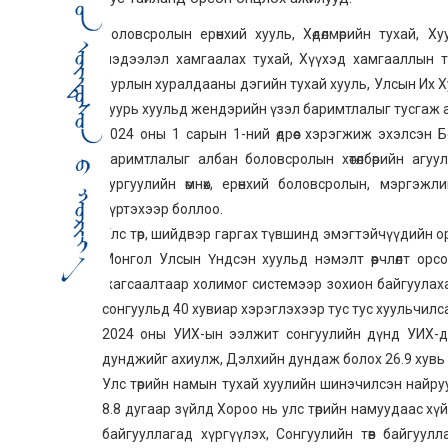
Боловсролын ерөнхий хууль, Хөдөлмөрийн тухай, 
мэдээлэл хамгаалах тухай, Хүүхэд хамгааллын т
Хурлын хуралдааны дэгийн тухай хууль, Улсын Их Ху
суурь хуульд жендэрийн үзэл баримтлалыг тусгаж 
2024 оны 1 сарын 1-ний өдрөөс хэрэгжиж эхэлсэн 
баримтлалыг албан боловсролын хөтөлбөрийн агу
сургуулийн өмнөх, ерөнхий боловсролын, мэргэжл
хүртэхээр боллоо.
Улс төр, шийдвэр гаргах түвшинд эмэгтэйчүүдийн о
Монгол Улсын Үндсэн хуульд нэмэлт өөрчлөлт ор
жагсаалтаар холимог системээр зохион байгуулаха
сонгуульд 40 хувиар хэрэглэхээр тус тус хуульчилс
2024 оны УИХ-ын ээлжит сонгуулийн дүнд УИХ-д 3
дунджийг ахиулж, Дэлхийн дундаж болох 26.9 хувь ру
Улс төрийн намын тухай хуулийн шинэчилсэн найруу
8.8 дугаар зүйлд Хороо нь улс төрийн намуудаас х
байгууллагад хүргүүлэх, Сонгуулийн төв байгуул