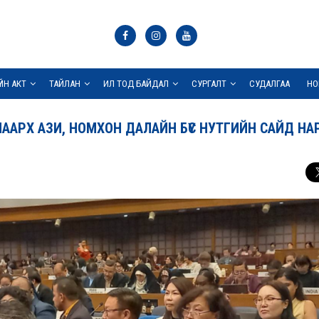
ҮЙН АКТ
ТАЙЛАН
ИЛ ТОД БАЙДАЛ
СУРГАЛТ
СУДАЛГАА
НО
АРХ АЗИ, НОМХОН ДАЛАЙН БҮС НУТГИЙН САЙД НА