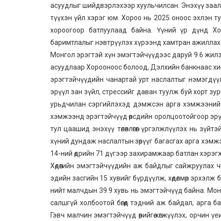
асуудлыг шийдвэрлэхээр хуульчилсан. Энэхүү заал
түүхэн үйл хэрэг юм. Хороо нь 2025 оноос эхлэн ту
хороогоор батлуулаад байна. Үүний үр дүнд Х
баримтлалыг нэвтрүүлэх хүрээнд хамтран ажиллах
Монгол эрэгтэй хүн эмэгтэйчүүдээс даруй 9.6 жилэ
асуудлаар Хорооноос болоод, Дэлхийн банкнаас хи
эрэгтэйчүүдийн чанартай урт наслалтыг нэмэгдүү
эрүүл зан зүйл, стрессийг даван туулж буй хорт зу
урьдчилан сэргийлэхэд дэмжсэн арга хэмжээний төл
хэмжээнд эрэгтэйчүүд өөрсдийн оролцоотойгоор эрү
тул цаашид энэхүү төлөвлөгөөг үргэлжлүүлэх нь зү
хүний дундаж наслалтын зөрүүг багасгах арга хэмжээ
14-ний өдрийн 71 дүгээр захирамжаар батлан хэрэг
Хөдөөгийн эмэгтэйчүүдийн аж байдлыг сайжруулах
эдийн засгийн 15 хувийг бүрдүүлж, хөдөлмөр эрхэлж 
нийт малчдын 39.9 хувь нь эмэгтэйчүүд байна. Мо
салшгүй холбоотой бөгөөд тэдний аж байдал, арга 
Гэвч малчин эмэгтэйчүүд өөрийгөө хөгжүүлэх, орчин