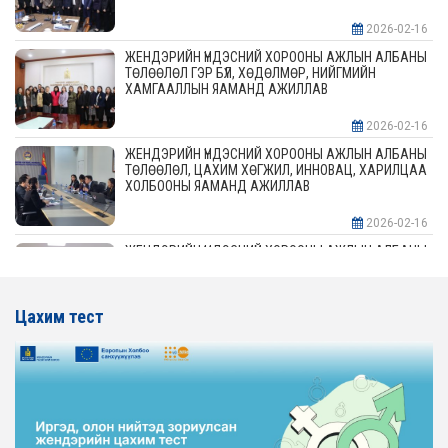
2026-02-16
ЖЕНДЭРИЙН ҮНДЭСНИЙ ХОРООНЫ АЖЛЫН АЛБАНЫ
ТӨЛӨӨЛӨЛ ГЭР БҮЛ, ХӨДӨЛМӨР, НИЙГМИЙН
ХАМГААЛЛЫН ЯАМАНД АЖИЛЛАВ
2026-02-16
ЖЕНДЭРИЙН ҮНДЭСНИЙ ХОРООНЫ АЖЛЫН АЛБАНЫ
ТӨЛӨӨЛӨЛ, ЦАХИМ ХӨГЖИЛ, ИННОВАЦ, ХАРИЛЦАА
ХОЛБООНЫ ЯАМАНД АЖИЛЛАВ
2026-02-16
ЖЕНДЭРИЙН ҮНДЭСНИЙ ХОРООНЫ АЖЛЫН АЛБАНЫ
ТӨЛӨӨЛӨЛ АЖ ҮЙЛДВЭР, ЭРДЭС БАЯЛАГИЙН
ЯАМАНД АЖИЛЛАВ
Цахим тест
2026-02-16
ЖЕНДЭРИЙН ҮНДЭСНИЙ ХОРООНЫ АЖЛЫН АЛБАНЫ
ТӨЛӨӨЛӨЛ ХОТ БАЙГУУЛАЛТ, БАРИЛГА, ОРОН
СУУЦЖУУЛАЛТЫН ЯАМАНД АЖИЛЛАВ
2026-02-16
ЖЕНДЭРИЙН ЭРХ ТЭГШ БАЙДЛЫГ ХАНГАХ ҮЙЛ