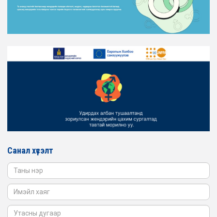
АЖИЛЛАГААГ ЭРЧИМЖҮҮЛЭХ САРЫН ХУВААРЬТАЙ
ТАНИЛЦАНА УУ
2026-02-16
ЖЕНДЭРИЙН ҮНДЭСНИЙ ХОРООНЫ АЖЛЫН АЛБАНЫ
ТӨЛӨӨЛӨЛ ЗАМ ТЭЭВРИЙН ЯАМАНД АЖИЛЛАВ
2026-02-16
ЖЕНДЭРИЙН ҮНДЭСНИЙ ХОРООНЫ АЖЛЫН АЛБАНЫ
ТӨЛӨӨЛӨЛ БАТЛАН ХАМГААЛАХ ЯАМАНД
АЖИЛЛАВ
2026-02-16
ЖЕНДЭРИЙН ҮНДЭСНИЙ ХОРООНЫ АЖЛЫН АЛБАНЫ
ТӨЛӨӨЛӨЛ САНГИЙН ЯАМАНД АЖИЛЛАВ
Санал хүсэлт
2026-02-05