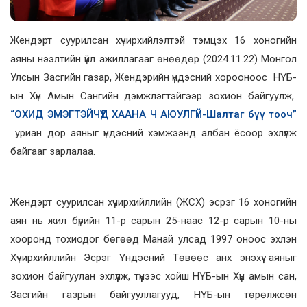
Жендэрт суурилсан хүчирхийлэлтэй тэмцэх 16 хоногийн
аяны нээлтийн үйл ажиллагааг өнөөдөр (2024.11.22) Монгол
Улсын Засгийн газар, Жендэрийн үндэсний хорооноос НҮБ-
ын Хүн Амын Сангийн дэмжлэгтэйгээр зохион байгуулж,
“ОХИД ЭМЭГТЭЙЧҮҮД ХААНА Ч АЮУЛГҮЙ-Шалтаг бүү тооч”
уриан дор аяныг үндэсний хэмжээнд албан ёсоор эхлүүлж
байгааг зарлалаа.
Жендэрт суурилсан хүчирхийллийн (ЖСХ) эсрэг 16 хоногийн
аян нь жил бүрийн 11-р сарын 25-наас 12-р сарын 10-ны
хооронд тохиодог бөгөөд Манай улсад 1997 оноос эхлэн
Хүчирхийллийн Эсрэг Үндэсний Төвөөс анх энэхүү аяныг
зохион байгуулан эхлүүлж, түүнээс хойш НҮБ-ын Хүн амын сан,
Засгийн газрын байгууллагууд, НҮБ-ын төрөлжсөн