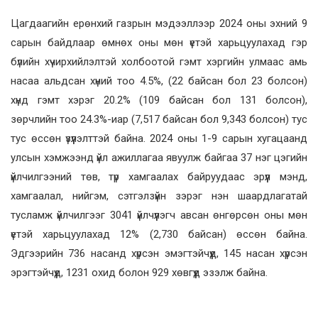
Цагдаагийн ерөнхий газрын мэдээллээр 2024 оны эхний 9
сарын байдлаар өмнөх оны мөн үетэй харьцуулахад гэр
бүлийн хүчирхийлэлтэй холбоотой гэмт хэргийн улмаас амь
насаа альдсан хүний тоо 4.5%, (22 байсан бол 23 болсон)
хүнд гэмт хэрэг 20.2% (109 байсан бол 131 болсон),
зөрчлийн тоо 24.3%-иар (7,517 байсан бол 9,343 болсон) тус
тус өссөн үзүүлэлттэй байна. 2024 оны 1-9 сарын хугацаанд
улсын хэмжээнд үйл ажиллагаа явуулж байгаа 37 нэг цэгийн
үйлчилгээний төв, түр хамгаалах байруудаас эрүүл мэнд,
хамгаалал, нийгэм, сэтгэлзүйн зэрэг нэн шаардлагатай
тусламж үйлчилгээг 3041 үйлчүүлэгч авсан өнгөрсөн оны мөн
үетэй харьцуулахад 12% (2,730 байсан) өссөн байна.
Эдгээрийн 736 насанд хүрсэн эмэгтэйчүүд, 145 насан хүрсэн
эрэгтэйчүүд, 1231 охид болон 929 хөвгүүд эзэлж байна.