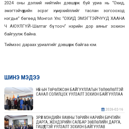
2024 оны дэлхий нийтийн дэвшүүлж буй уриа нь “Охид,
эмэгтэйчүүдийн эсрэг хүчирхийллийг таслан зогсооход
нэгдье” бөгөөд Монгол Улс “ОХИД ЭМЭГТЭЙЧҮҮД ХААНА
Ч АЮУЛГҮЙ-Шалтаг бүү тооч” нэрийн дор аяныг зохион
байгуулж байна.
Тиймээс дараах уриалгийг дэвшүүлж байгаа юм.
ШИНЭ МЭДЭЭ
НҮБ-ЫН ТӨРӨЛЖСӨН БАЙГУУЛЛАГЫН ТӨЛӨӨЛӨЛТЭЙ
САНАЛ СОЛИЛЦОХ УУЛЗАЛТ ЗОХИОН БАЙГУУЛЛАА
2026-02-16
ЭРҮҮЛ МЭНДИЙН ЯАМНЫ ТӨРИЙН НАРИЙН БИЧГИЙН
ДАРГА, ЖЕНДЭРИЙН САЛБАР ЗӨВЛӨЛИЙН ДАРГА,
ГИШҮҮДТЭЙ УУЛЗАЛТ ЗОХИОН БАЙГУУЛАВ