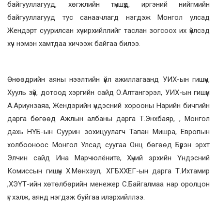
байгууллагууд, хөгжлийн түншүүд, иргэний нийгмийн
байгууллагууд тус санаачлагд нэгдэж Монгол улсад
Жендэрт суурилсан хүчирхийллийг таслан зогсоох их үйлсэд
хүч нэмэн хамтдаа хичээж байгаа билээ.
Өнөөдрийн аяны нээлтийн үйл ажиллагаанд УИХ-ын гишүүн,
Хууль зүй, дотоод хэргийн сайд О.Алтангэрэл, УИХ-ын гишүүн
А.Ариунзаяа, Жендэрийн үндэсний хорооны Нарийн бичгийн
дарга бөгөөд Ажлын албаны дарга Т.Энхбаяр, , Монгол
дахь НҮБ-ын Суурин зохицуулагч Тапан Мишра, Европын
холбооноос Монгол Улсад суугаа Онц бөгөөд Бүрэн эрхт
Элчин сайд Ина Марчюлёните, Хүний эрхийн Үндэсний
Комиссын гишүүн Х.Мөнхзул, ХГБХХЕГ-ын дарга Т.Ихтамир
,ХЭҮТ-ийн хөтөлбөрийн менежер С.Байгалмаа нар оролцон
үг хэлж, аянд нэгдэж буйгаа илэрхийллээ.