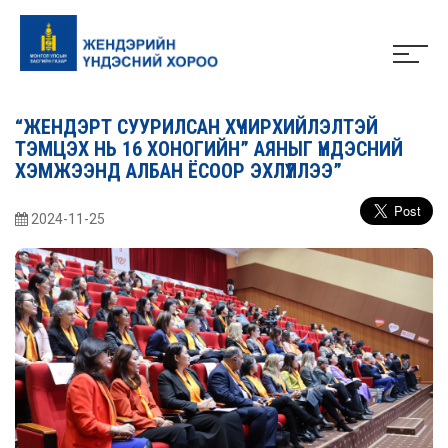
“ЖЕНДЭРТ СУУРИЛСАН ХҮЧИРХИЙЛЭЛТЭЙ
ТЭМЦЭХ НЬ 16 ХОНОГИЙН” АЯНЫГ ҮНДЭСНИЙ
ХЭМЖЭЭНД АЛБАН ЁСООР ЭХЛҮҮЛЛЭЭ”
2024-11-25