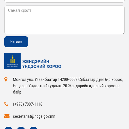
Монгол улс, Улаанбаатар 14200-0063 Сүхбаатар дүүрэг 6-р хороо,
Нэгдсэн Үндэстний гудамж-20 Жендэрийн үндэсний хорооны
байр
(+976) 7007-1116
secretariat@ncge.gov.mn