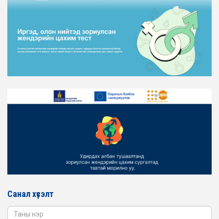
ТӨЛӨӨЛӨЛ ХОТ БАЙГУУЛАЛТ, БАРИЛГА, ОРОН
СУУЦЖУУЛАЛТЫН ЯАМАНД АЖИЛЛАВ
2026-02-16
ЖЕНДЭРИЙН ЭРХ ТЭГШ БАЙДЛЫГ ХАНГАХ ҮЙЛ
АЖИЛЛАГААГ ЭРЧИМЖҮҮЛЭХ САРЫН ХУВААРЬТАЙ
ТАНИЛЦАНА УУ
2026-02-16
ЖЕНДЭРИЙН ҮНДЭСНИЙ ХОРООНЫ АЖЛЫН АЛБАНЫ
ТӨЛӨӨЛӨЛ ЗАМ ТЭЭВРИЙН ЯАМАНД АЖИЛЛАВ
2026-02-16
ЖЕНДЭРИЙН ҮНДЭСНИЙ ХОРООНЫ АЖЛЫН АЛБАНЫ
ТӨЛӨӨЛӨЛ БАТЛАН ХАМГААЛАХ ЯАМАНД
АЖИЛЛАВ
2026-02-16
ЖЕНДЭРИЙН ҮНДЭСНИЙ ХОРООНЫ АЖЛЫН АЛБАНЫ
ТӨЛӨӨЛӨЛ САНГИЙН ЯАМАНД АЖИЛЛАВ
Санал хүсэлт
2026-02-05