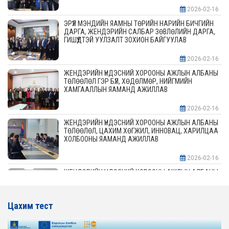
2026-02-16
ЭРҮҮЛ МЭНДИЙН ЯАМНЫ ТӨРИЙН НАРИЙН БИЧГИЙН
ДАРГА, ЖЕНДЭРИЙН САЛБАР ЗӨВЛӨЛИЙН ДАРГА,
ГИШҮҮДТЭЙ УУЛЗАЛТ ЗОХИОН БАЙГУУЛАВ
2026-02-16
ЖЕНДЭРИЙН ҮНДЭСНИЙ ХОРООНЫ АЖЛЫН АЛБАНЫ
ТӨЛӨӨЛӨЛ ГЭР БҮЛ, ХӨДӨЛМӨР, НИЙГМИЙН
ХАМГААЛЛЫН ЯАМАНД АЖИЛЛАВ
2026-02-16
ЖЕНДЭРИЙН ҮНДЭСНИЙ ХОРООНЫ АЖЛЫН АЛБАНЫ
ТӨЛӨӨЛӨЛ, ЦАХИМ ХӨГЖИЛ, ИННОВАЦ, ХАРИЛЦАА
ХОЛБООНЫ ЯАМАНД АЖИЛЛАВ
2026-02-16
ЖЕНДЭРИЙН ҮНДЭСНИЙ ХОРООНЫ АЖЛЫН АЛБАНЫ
ТӨЛӨӨЛӨЛ АЖ ҮЙЛДВЭР, ЭРДЭС БАЯЛАГИЙН
ЯАМАНД АЖИЛЛАВ
Цахим тест
2026-02-16
ЖЕНДЭРИЙН ҮНДЭСНИЙ ХОРООНЫ АЖЛЫН АЛБАНЫ