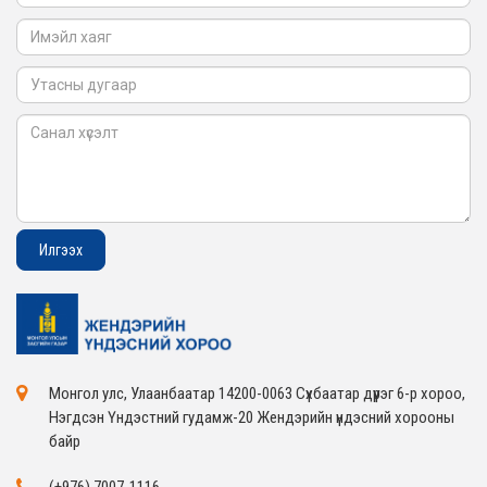
Монгол улс, Улаанбаатар 14200-0063 Сүхбаатар дүүрэг 6-р хороо,
Нэгдсэн Үндэстний гудамж-20 Жендэрийн үндэсний хорооны
байр
(+976) 7007-1116