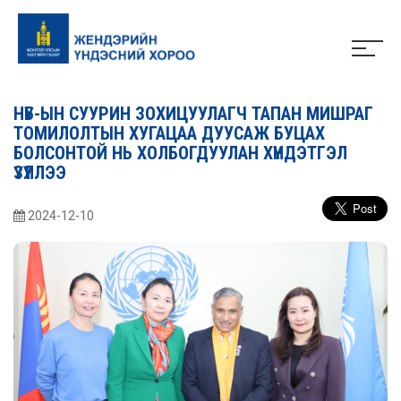
НҮБ-ЫН СУУРИН ЗОХИЦУУЛАГЧ ТАПАН МИШРАГ
ТОМИЛОЛТЫН ХУГАЦАА ДУУСАЖ БУЦАХ
БОЛСОНТОЙ НЬ ХОЛБОГДУУЛАН ХҮНДЭТГЭЛ
ҮЗҮҮЛЛЭЭ
2024-12-10