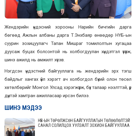
Жендэрийн үндэсний хорооны Нарийн бичгийн дарга
бөгөөд Ажлын албаны дарга Т.Энхбаяр өнөөдөр НҮБ-ын
суурин зохицуулагч Тапан Мишраг томилолтын хугацаа
дуусаж буцах болсонтой нь холбогдуулан хүндэтгэл үзүүлж,
шинэ ажилд нь амжилт хүсэв.
Нэгдсэн үндэстний байгууллага нь жендэрийн эрх тэгш
байдлыг хангах үйл хэрэгт ач холбогдол бүхий олон төсөл
хөтөлбөрийг Монгол Улсад хэрэгжүүлж, бүх талаар нээлттэй, үр
дүнтэй хамтран ажилласаар ирсэн билээ.
ШИНЭ МЭДЭЭ
НҮБ-ЫН ТӨРӨЛЖСӨН БАЙГУУЛЛАГЫН ТӨЛӨӨЛӨЛТЭЙ
САНАЛ СОЛИЛЦОХ УУЛЗАЛТ ЗОХИОН БАЙГУУЛЛАА