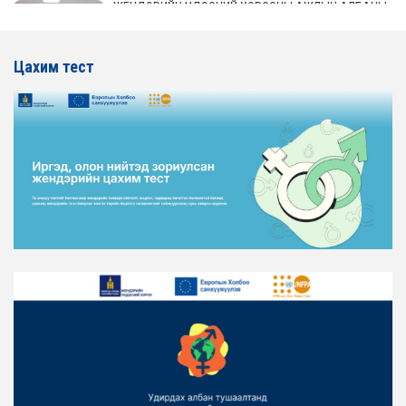
ЖЕНДЭРИЙН ҮНДЭСНИЙ ХОРООНЫ АЖЛЫН АЛБАНЫ
ТӨЛӨӨЛӨЛ АЖ ҮЙЛДВЭР, ЭРДЭС БАЯЛАГИЙН
ЯАМАНД АЖИЛЛАВ
Цахим тест
2026-02-16
ЖЕНДЭРИЙН ҮНДЭСНИЙ ХОРООНЫ АЖЛЫН АЛБАНЫ
ТӨЛӨӨЛӨЛ ХОТ БАЙГУУЛАЛТ, БАРИЛГА, ОРОН
СУУЦЖУУЛАЛТЫН ЯАМАНД АЖИЛЛАВ
2026-02-16
ЖЕНДЭРИЙН ЭРХ ТЭГШ БАЙДЛЫГ ХАНГАХ ҮЙЛ
АЖИЛЛАГААГ ЭРЧИМЖҮҮЛЭХ САРЫН ХУВААРЬТАЙ
ТАНИЛЦАНА УУ
2026-02-16
ЖЕНДЭРИЙН ҮНДЭСНИЙ ХОРООНЫ АЖЛЫН АЛБАНЫ
ТӨЛӨӨЛӨЛ ЗАМ ТЭЭВРИЙН ЯАМАНД АЖИЛЛАВ
2026-02-16
ЖЕНДЭРИЙН ҮНДЭСНИЙ ХОРООНЫ АЖЛЫН АЛБАНЫ
ТӨЛӨӨЛӨЛ БАТЛАН ХАМГААЛАХ ЯАМАНД
АЖИЛЛАВ