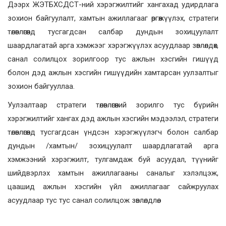
Дээрх ЖЭТБХСДСТ-ний хэрэгжилтийг хангахад удирдлага
зохион байгуулалт, хамтын ажиллагааг өргөжүүлэх, стратеги
төлөвлөгөөнд тусгагдсан салбар дундын зохицуулалт
шаардлагатай арга хэмжээг хэрэгжүүлэх асуудлаар зөвлөлдөх,
санал солилцох зорилгоор тус ажлын хэсгийн гишүүд
болон дэд ажлын хэсгийн гишүүдийн хамтарсан уулзалтыг
зохион байгууллаа.
Уулзалтаар стратеги төлөвлөгөөний зорилго тус бүрийн
хэрэгжилтийг хангах дэд ажлын хэсгийн мэдээлэл, стратеги
төлөвлөгөөнд тусгагдсан үндсэн хэрэгжүүлэгч болон салбар
дундын /хамтын/ зохицуулалт шаардлагатай арга
хэмжээний хэрэгжилт, тулгамдаж буй асуудал, түүнийг
шийдвэрлэх хамтын ажиллагааны саналыг хэлэлцэж,
цаашид ажлын хэсгийн үйл ажиллагааг сайжруулах
асуудлаар тус тус санал солилцож зөвлөлдлөө.