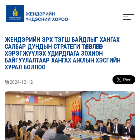
ЖЕНДЭРИЙН ЭРХ ТЭГШ БАЙДЛЫГ ХАНГАХ
САЛБАР ДУНДЫН СТРАТЕГИ ТӨЛӨВЛӨГӨӨГ
ХЭРЭГЖҮҮЛЭХ УДИРДЛАГА ЗОХИОН
БАЙГУУЛАЛТААР ХАНГАХ АЖЛЫН ХЭСГИЙН
ХУРАЛ БОЛЛОО
2024-12-12