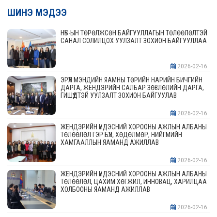
ШИНЭ МЭДЭЭ
НҮБ-ЫН ТӨРӨЛЖСӨН БАЙГУУЛЛАГЫН ТӨЛӨӨЛӨЛТЭЙ
САНАЛ СОЛИЛЦОХ УУЛЗАЛТ ЗОХИОН БАЙГУУЛЛАА
2026-02-16
ЭРҮҮЛ МЭНДИЙН ЯАМНЫ ТӨРИЙН НАРИЙН БИЧГИЙН
ДАРГА, ЖЕНДЭРИЙН САЛБАР ЗӨВЛӨЛИЙН ДАРГА,
ГИШҮҮДТЭЙ УУЛЗАЛТ ЗОХИОН БАЙГУУЛАВ
2026-02-16
ЖЕНДЭРИЙН ҮНДЭСНИЙ ХОРООНЫ АЖЛЫН АЛБАНЫ
ТӨЛӨӨЛӨЛ ГЭР БҮЛ, ХӨДӨЛМӨР, НИЙГМИЙН
ХАМГААЛЛЫН ЯАМАНД АЖИЛЛАВ
2026-02-16
ЖЕНДЭРИЙН ҮНДЭСНИЙ ХОРООНЫ АЖЛЫН АЛБАНЫ
ТӨЛӨӨЛӨЛ, ЦАХИМ ХӨГЖИЛ, ИННОВАЦ, ХАРИЛЦАА
ХОЛБООНЫ ЯАМАНД АЖИЛЛАВ
2026-02-16