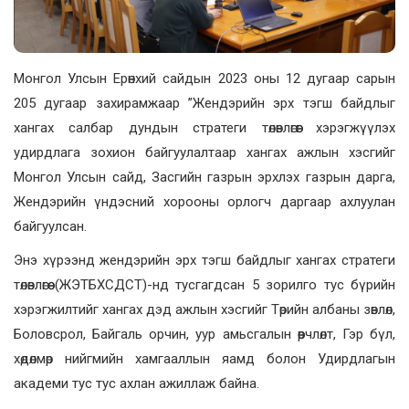
Монгол Улсын Ерөнхий сайдын 2023 оны 12 дугаар сарын
205 дугаар захирамжаар ”Жендэрийн эрх тэгш байдлыг
хангах салбар дундын стратеги төлөвлөгөөг хэрэгжүүлэх
удирдлага зохион байгуулалтаар хангах ажлын хэсгийг
Монгол Улсын сайд, Засгийн газрын эрхлэх газрын дарга,
Жендэрийн үндэсний хорооны орлогч даргаар ахлуулан
байгуулсан.
Энэ хүрээнд жендэрийн эрх тэгш байдлыг хангах стратеги
төлөвлөгөө (ЖЭТБХСДСТ)-нд тусгагдсан 5 зорилго тус бүрийн
хэрэгжилтийг хангах дэд ажлын хэсгийг Төрийн албаны зөвлөл,
Боловсрол, Байгаль орчин, уур амьсгалын өөрчлөлт, Гэр бүл,
хөдөлмөр нийгмийн хамгааллын яамд болон Удирдлагын
академи тус тус ахлан ажиллаж байна.