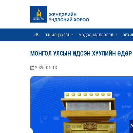
НҮҮР
ТАНИЛЦУУЛГА
МЭДЭЭ, МЭДЭЭЛЭЛ
ЭРХ З
МОНГОЛ УЛСЫН ҮНДСЭН ХУУЛИЙН ӨДӨ
2025-01-13