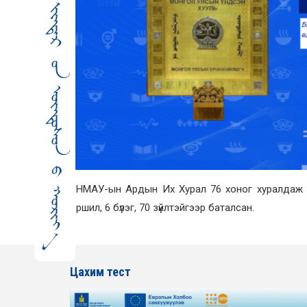
БНМАУ-ын Ардын Их Хурал 76 хоног хуралдаж 1
оршил, 6 бүлэг, 70 зүйлтэйгээр баталсан.
Цахим тест