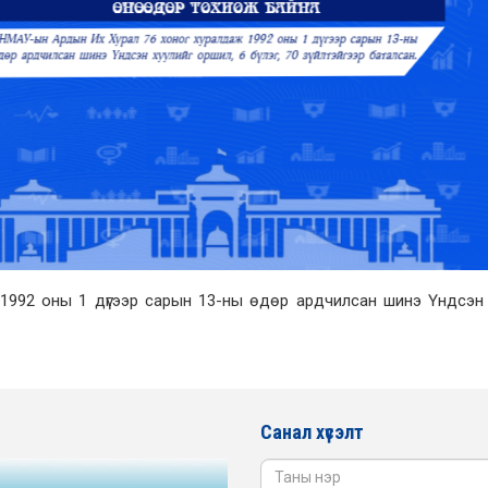
992 оны 1 дүгээр сарын 13-ны өдөр ардчилсан шинэ Үндсэн 
Санал хүсэлт