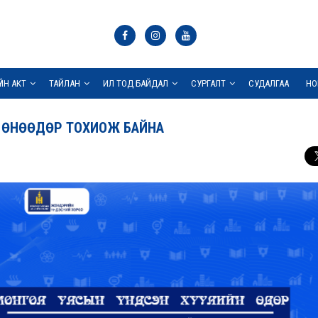
ҮЙН АКТ
ТАЙЛАН
ИЛ ТОД БАЙДАЛ
СУРГАЛТ
СУДАЛГАА
НО
Р ӨНӨӨДӨР ТОХИОЖ БАЙНА