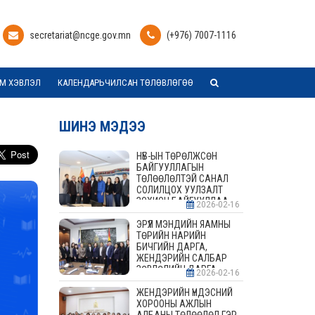
secretariat@ncge.gov.mn
(+976) 7007-1116
М ХЭВЛЭЛ
КАЛЕНДАРЬЧИЛСАН ТӨЛӨВЛӨГӨӨ
ШИНЭ МЭДЭЭ
НҮБ-ЫН ТӨРӨЛЖСӨН
БАЙГУУЛЛАГЫН
ТӨЛӨӨЛӨЛТЭЙ САНАЛ
СОЛИЛЦОХ УУЛЗАЛТ
ЗОХИОН БАЙГУУЛЛАА
2026-02-16
ЭРҮҮЛ МЭНДИЙН ЯАМНЫ
ТӨРИЙН НАРИЙН
БИЧГИЙН ДАРГА,
ЖЕНДЭРИЙН САЛБАР
ЗӨВЛӨЛИЙН ДАРГА,
2026-02-16
ГИШҮҮДТЭЙ УУЛЗАЛТ
ЗОХИОН БАЙГУУЛАВ
ЖЕНДЭРИЙН ҮНДЭСНИЙ
ХОРООНЫ АЖЛЫН