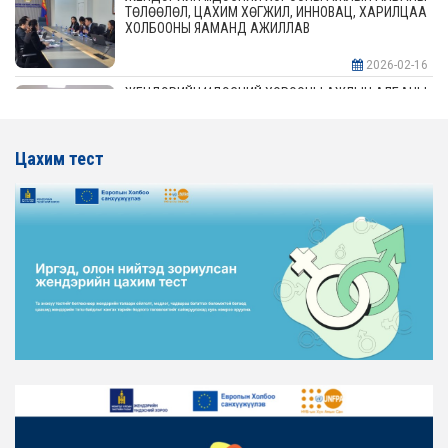
ТӨЛӨӨЛӨЛ, ЦАХИМ ХӨГЖИЛ, ИННОВАЦ, ХАРИЛЦАА
ХОЛБООНЫ ЯАМАНД АЖИЛЛАВ
2026-02-16
ЖЕНДЭРИЙН ҮНДЭСНИЙ ХОРООНЫ АЖЛЫН АЛБАНЫ
ТӨЛӨӨЛӨЛ АЖ ҮЙЛДВЭР, ЭРДЭС БАЯЛАГИЙН
ЯАМАНД АЖИЛЛАВ
Цахим тест
2026-02-16
ЖЕНДЭРИЙН ҮНДЭСНИЙ ХОРООНЫ АЖЛЫН АЛБАНЫ
ТӨЛӨӨЛӨЛ ХОТ БАЙГУУЛАЛТ, БАРИЛГА, ОРОН
СУУЦЖУУЛАЛТЫН ЯАМАНД АЖИЛЛАВ
2026-02-16
ЖЕНДЭРИЙН ЭРХ ТЭГШ БАЙДЛЫГ ХАНГАХ ҮЙЛ
АЖИЛЛАГААГ ЭРЧИМЖҮҮЛЭХ САРЫН ХУВААРЬТАЙ
ТАНИЛЦАНА УУ
2026-02-16
ЖЕНДЭРИЙН ҮНДЭСНИЙ ХОРООНЫ АЖЛЫН АЛБАНЫ
ТӨЛӨӨЛӨЛ ЗАМ ТЭЭВРИЙН ЯАМАНД АЖИЛЛАВ