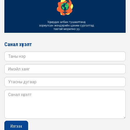
2026-02-16
ЖЕНДЭРИЙН ҮНДЭСНИЙ ХОРООНЫ АЖЛЫН АЛБАНЫ
ТӨЛӨӨЛӨЛ БАТЛАН ХАМГААЛАХ ЯАМАНД
АЖИЛЛАВ
2026-02-16
ЖЕНДЭРИЙН ҮНДЭСНИЙ ХОРООНЫ АЖЛЫН АЛБАНЫ
ТӨЛӨӨЛӨЛ САНГИЙН ЯАМАНД АЖИЛЛАВ
Санал хүсэлт
2026-02-05