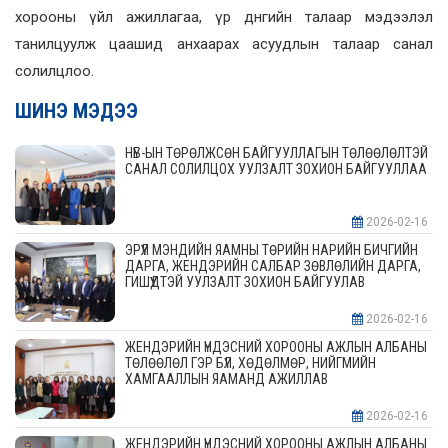
хорооны үйл ажиллагаа, үр днгийн талаар мэдээлэл
танилцуулж цаашид анхаарах асуудлын талаар санал
солилцлоо.
ШИНЭ МЭДЭЭ
НҮБ-ЫН ТӨРӨЛЖСӨН БАЙГУУЛЛАГЫН ТӨЛӨӨЛӨЛТЭЙ
САНАЛ СОЛИЛЦОХ УУЛЗАЛТ ЗОХИОН БАЙГУУЛЛАА
2026-02-16
ЭРҮҮЛ МЭНДИЙН ЯАМНЫ ТӨРИЙН НАРИЙН БИЧГИЙН
ДАРГА, ЖЕНДЭРИЙН САЛБАР ЗӨВЛӨЛИЙН ДАРГА,
ГИШҮҮДТЭЙ УУЛЗАЛТ ЗОХИОН БАЙГУУЛАВ
2026-02-16
ЖЕНДЭРИЙН ҮНДЭСНИЙ ХОРООНЫ АЖЛЫН АЛБАНЫ
ТӨЛӨӨЛӨЛ ГЭР БҮЛ, ХӨДӨЛМӨР, НИЙГМИЙН
ХАМГААЛЛЫН ЯАМАНД АЖИЛЛАВ
2026-02-16
ЖЕНДЭРИЙН ҮНДЭСНИЙ ХОРООНЫ АЖЛЫН АЛБАНЫ