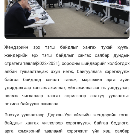
Жендэрийн эрх тэгш байдлыг хангах тухай хууль,
жендэрийн эрх тэгш байдлыг хангах салбар дундын
стратеги төлөвлөгөө (2022-2031), хорооны шийдвэрийг холбогдох
албан тушаалтан,аж ахуй нэгж, байгууллага хэрэгжүүлж
байгаа байдалд хяналт тавьж, мэргэжил арга зүйн
удирдалгаар хангаж ажиллах, үйл ажиллагааг нь уялдуулан,
зөвлөмж чиглэлээр хангах зорилгоор энэхүү уулзалтыг
зохион байгуулж ажиллаа.
Энэхүү уулзалтаар Дархан-Уул аймгийн жендэрийн тэгш
байдлыг хангах чиглэлээр хэрэгжүүлж байгаа бодлого,
арга хэмжээний төлөвлөгөөний хэрэгжилт үйл явц салбар