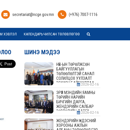
secretariat@ncge.gov.mn
(+976) 7007-1116
М ХЭВЛЭЛ
КАЛЕНДАРЬЧИЛСАН ТӨЛӨВЛӨГӨӨ
ОЛОО
ШИНЭ МЭДЭЭ
НҮБ-ЫН ТӨРӨЛЖСӨН
БАЙГУУЛЛАГЫН
ТӨЛӨӨЛӨЛТЭЙ САНАЛ
СОЛИЛЦОХ УУЛЗАЛТ
ЗОХИОН БАЙГУУЛЛАА
2026-02-16
ЭРҮҮЛ МЭНДИЙН ЯАМНЫ
ТӨРИЙН НАРИЙН
БИЧГИЙН ДАРГА,
ЖЕНДЭРИЙН САЛБАР
ЗӨВЛӨЛИЙН ДАРГА,
2026-02-16
ГИШҮҮДТЭЙ УУЛЗАЛТ
ЗОХИОН БАЙГУУЛАВ
ЖЕНДЭРИЙН ҮНДЭСНИЙ
ХОРООНЫ АЖЛЫН