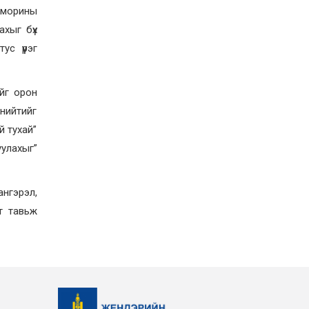
ЖЕНДЭРИЙН ҮНДЭСНИЙ
 морины
ХОРООНЫ АЖЛЫН
АЛБАНЫ ТӨЛӨӨЛӨЛ ЗАМ
ахыг бүх
ТЭЭВРИЙН ЯАМАНД
АЖИЛЛАВ
ус үүрэг
2026-02-16
ЖЕНДЭРИЙН ҮНДЭСНИЙ
ХОРООНЫ АЖЛЫН
йг орон
АЛБАНЫ ТӨЛӨӨЛӨЛ
БАТЛАН ХАМГААЛАХ
нийтийг
ЯАМАНД АЖИЛЛАВ
2026-02-16
й тухай”
ЖЕНДЭРИЙН ҮНДЭСНИЙ
уулахыг”
ХОРООНЫ АЖЛЫН
АЛБАНЫ ТӨЛӨӨЛӨЛ
САНГИЙН ЯАМАНД
АЖИЛЛАВ
2026-02-05
нгэрэл,
т тавьж