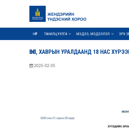
НҮҮР
ТАНИЛЦУУЛГА
МЭДЭЭ, МЭДЭЭЛЭЛ
ЭРХ З
ӨВӨЛ, ХАВРЫН УРАЛДААНД 18 НАС ХҮР
2025-02-05