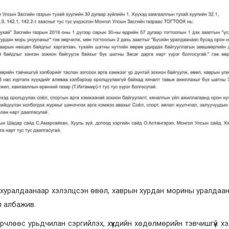
й хуралдаанаар хэлэлцсэн өвөл, хаврын хурдан морины уралдаа
л албажив.
өрчлөөс урьдчилан сэргийлэх, хүүхдийн хөдөлмөрийн тэвчишгүй х