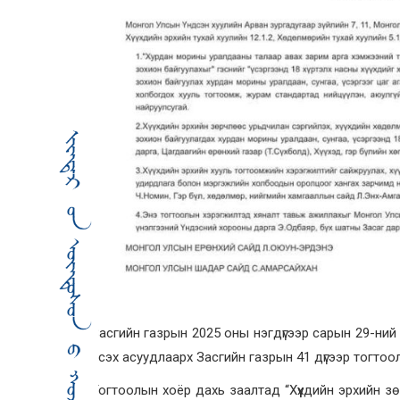
Засгийн газрын 2025 оны нэгдүгээр сарын 29-ни
эсэх асуудлаарх Засгийн газрын 41 дүгээр тогтоо
Тогтоолын хоёр дахь заалтад “Хүүхдийн эрхийн з