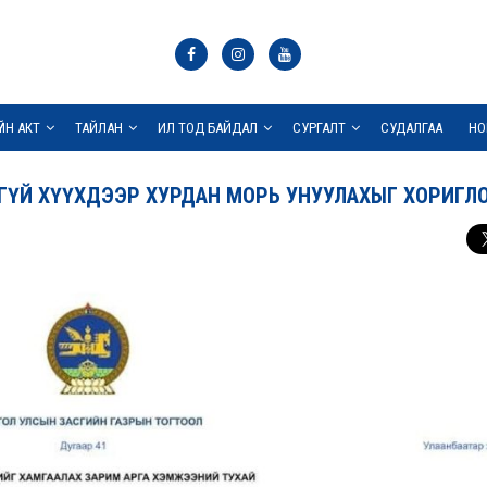
ҮЙН АКТ
ТАЙЛАН
ИЛ ТОД БАЙДАЛ
СУРГАЛТ
СУДАЛГАА
НО
ЭЭГҮЙ ХҮҮХДЭЭР ХУРДАН МОРЬ УНУУЛАХЫГ ХОРИГЛ