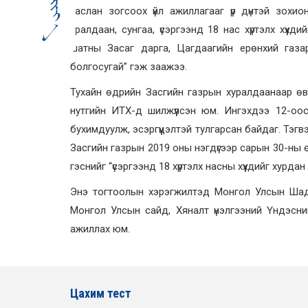
таслан зогсоох үйл ажиллагааг үр дүнтэй зохи
уралдаан, сунгаа, үсэргээнд 18 нас хүртэлх хүүх
шатны Засаг дарга, Цагдаагийн ерөнхий газар, 
болгосугай” гэж заажээ.
Тухайн өдрийн Засгийн газрын хуралдаанаар өв
нутгийн ИТХ-д шилжүүлсэн юм. Ингэхдээ 12-оос
бухимдуулж, эсэргүүцэлтэй тулгарсан байдаг. Тэ
Засгийн газрын 2019 оны нэгдүгээр сарын 30-ны 
гэснийг “үсэргээнд 18 хүртэлх насны хүүхдийг хурд
Энэ тогтоолын хэрэгжилтэд Монгол Улсын Шадар
Монгол Улсын сайд, Хяналт үнэлгээний Үндэсни
ажиллах юм.
Цахим тест