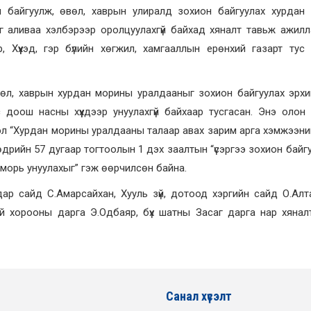
он байгуулж, өвөл, хаврын улиралд зохион байгуулах хурдан
дийг аливаа хэлбэрээр оролцуулахгүй байхад хяналт тавьж ажилл
Хүүхэд, гэр бүлийн хөгжил, хамгааллын ерөнхий газарт тус т
өл, хаврын хурдан морины уралдааныг зохион байгуулах эрхи
 доош насны хүүхдээр унуулахгүй байхаар тусгасан. Энэ олон 
гвэл “Хурдан морины уралдааны талаар авах зарим арга хэмжээни
өдрийн 57 дугаар тогтоолын 1 дэх заалтын “үсэргээ зохион байг
ан морь унуулахыг” гэж өөрчилсөн байна.
 сайд С.Амарсайхан, Хууль зүй, дотоод хэргийн сайд О.Алта
й хорооны дарга Э.Одбаяр, бүх шатны Засаг дарга нар хянал
Санал хүсэлт