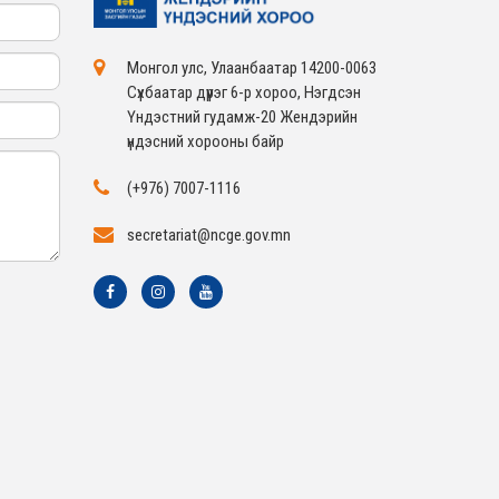
Монгол улс, Улаанбаатар 14200-0063
Сүхбаатар дүүрэг 6-р хороо, Нэгдсэн
Үндэстний гудамж-20 Жендэрийн
үндэсний хорооны байр
(+976) 7007-1116
secretariat@ncge.gov.mn