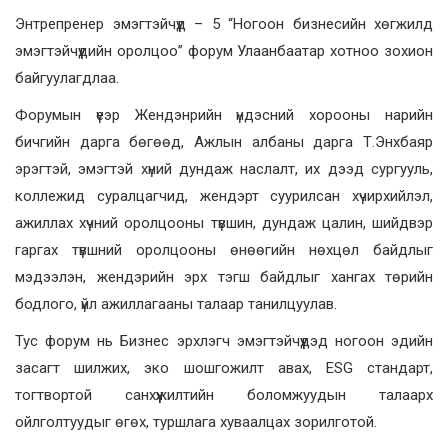
Энтрепренер эмэгтэйчүүд – 5 “Ногоон бизнесийн хөгжилд
эмэгтэйчүүдийн оролцоо” форум Улаанбаатар хотноо зохион
байгуулагдлаа.
Форумын үеэр Жендэнрийн үндэсний хорооны нарийн
бичгийн дарга бөгөөд, Ажлын албаны дарга Т.Энхбаяр
эрэгтэй, эмэгтэй хүний дундаж наслалт, их дээд сургууль,
коллежид суралцагчид, жендэрт суурилсан хүчирхийлэл,
ажиллах хүчний оролцооны түвшин, дундаж цалин, шийдвэр
гаргах түвшний оролцооны өнөөгийн нөхцөл байдлыг
мэдээлэн, жендэрийн эрх тэгш байдлыг хангах төрийн
бодлого, үйл ажиллагааны талаар танилцуулав.
Тус форум нь Бизнес эрхлэгч эмэгтэйчүүдэд ногоон эдийн
засагт шилжих, эко шошгожилт авах, ESG стандарт,
тогтвортой санхүүжилтийн боломжуудын талаарх
ойлголтуудыг өгөх, туршлага хуваалцах зорилготой.