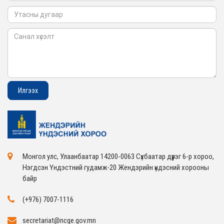
Монгол улс, Улаанбаатар 14200-0063 Сүхбаатар дүүрэг 6-р хороо,
Нэгдсэн Үндэстний гудамж-20 Жендэрийн үндэсний хорооны
байр
(+976) 7007-1116
secretariat@ncge.gov.mn