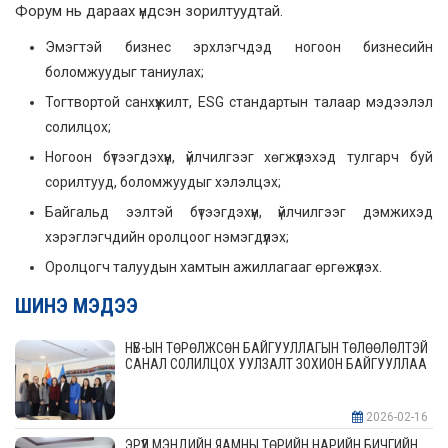
Форум нь дараах үндсэн зорилтуудтай.
Эмэгтэй бизнес эрхлэгчдэд ногоон бизнесийн
боломжуудыг таниулах;
Тогтвортой санхүүжилт, ESG стандартын талаар мэдээлэл
солилцох;
Ногоон бүтээгдэхүүн, үйлчилгээг хөгжүүлэхэд тулгарч буй
сорилтууд, боломжуудыг хэлэлцэх;
Байгальд ээлтэй бүтээгдэхүүн, үйлчилгээг дэмжихэд
хэрэглэгчдийн оролцоог нэмэгдүүлэх;
Оролцогч талуудын хамтын ажиллагааг өргөжүүлэх.
ШИНЭ МЭДЭЭ
НҮБ-ЫН ТӨРӨЛЖСӨН БАЙГУУЛЛАГЫН ТӨЛӨӨЛӨЛТЭЙ
САНАЛ СОЛИЛЦОХ УУЛЗАЛТ ЗОХИОН БАЙГУУЛЛАА
2026-02-16
ЭРҮҮЛ МЭНДИЙН ЯАМНЫ ТӨРИЙН НАРИЙН БИЧГИЙН