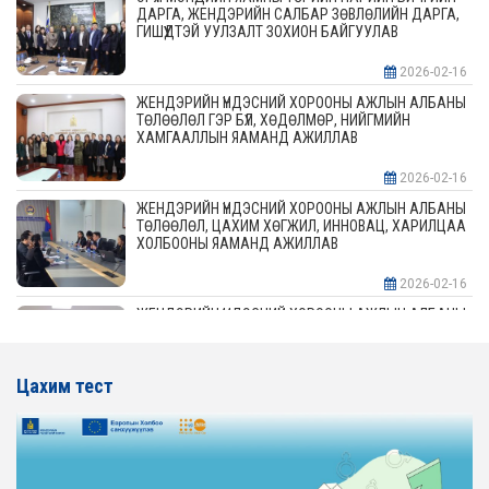
ДАРГА, ЖЕНДЭРИЙН САЛБАР ЗӨВЛӨЛИЙН ДАРГА,
ГИШҮҮДТЭЙ УУЛЗАЛТ ЗОХИОН БАЙГУУЛАВ
2026-02-16
ЖЕНДЭРИЙН ҮНДЭСНИЙ ХОРООНЫ АЖЛЫН АЛБАНЫ
ТӨЛӨӨЛӨЛ ГЭР БҮЛ, ХӨДӨЛМӨР, НИЙГМИЙН
ХАМГААЛЛЫН ЯАМАНД АЖИЛЛАВ
2026-02-16
ЖЕНДЭРИЙН ҮНДЭСНИЙ ХОРООНЫ АЖЛЫН АЛБАНЫ
ТӨЛӨӨЛӨЛ, ЦАХИМ ХӨГЖИЛ, ИННОВАЦ, ХАРИЛЦАА
ХОЛБООНЫ ЯАМАНД АЖИЛЛАВ
2026-02-16
ЖЕНДЭРИЙН ҮНДЭСНИЙ ХОРООНЫ АЖЛЫН АЛБАНЫ
ТӨЛӨӨЛӨЛ АЖ ҮЙЛДВЭР, ЭРДЭС БАЯЛАГИЙН
ЯАМАНД АЖИЛЛАВ
Цахим тест
2026-02-16
ЖЕНДЭРИЙН ҮНДЭСНИЙ ХОРООНЫ АЖЛЫН АЛБАНЫ
ТӨЛӨӨЛӨЛ ХОТ БАЙГУУЛАЛТ, БАРИЛГА, ОРОН
СУУЦЖУУЛАЛТЫН ЯАМАНД АЖИЛЛАВ