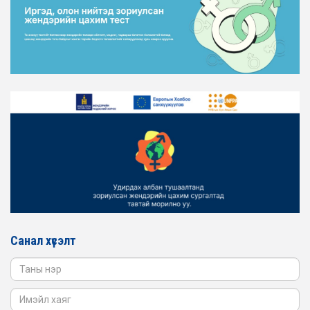
2026-02-16
ЖЕНДЭРИЙН ЭРХ ТЭГШ БАЙДЛЫГ ХАНГАХ ҮЙЛ
АЖИЛЛАГААГ ЭРЧИМЖҮҮЛЭХ САРЫН ХУВААРЬТАЙ
ТАНИЛЦАНА УУ
2026-02-16
ЖЕНДЭРИЙН ҮНДЭСНИЙ ХОРООНЫ АЖЛЫН АЛБАНЫ
ТӨЛӨӨЛӨЛ ЗАМ ТЭЭВРИЙН ЯАМАНД АЖИЛЛАВ
2026-02-16
ЖЕНДЭРИЙН ҮНДЭСНИЙ ХОРООНЫ АЖЛЫН АЛБАНЫ
ТӨЛӨӨЛӨЛ БАТЛАН ХАМГААЛАХ ЯАМАНД
АЖИЛЛАВ
2026-02-16
ЖЕНДЭРИЙН ҮНДЭСНИЙ ХОРООНЫ АЖЛЫН АЛБАНЫ
ТӨЛӨӨЛӨЛ САНГИЙН ЯАМАНД АЖИЛЛАВ
Санал хүсэлт
2026-02-05