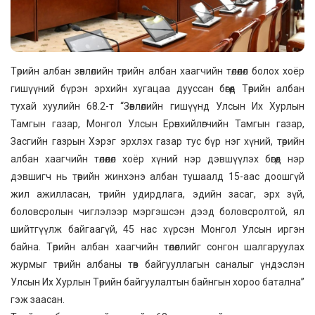
Төрийн албан зөвлөлийн төрийн албан хаагчийн төлөөлөл болох хоёр
гишүүний бүрэн эрхийн хугацаа дууссан бөгөөд Төрийн албан
тухай хуулийн 68.2-т “Зөвлөлийн гишүүнд Улсын Их Хурлын
Тамгын газар, Монгол Улсын Ерөнхийлөгчийн Тамгын газар,
Засгийн газрын Хэрэг эрхлэх газар тус бүр нэг хүний, төрийн
албан хаагчийн төлөөлөл хоёр хүний нэр дэвшүүлэх бөгөөд нэр
дэвшигч нь төрийн жинхэнэ албан тушаалд 15-аас доошгүй
жил ажилласан, төрийн удирдлага, эдийн засаг, эрх зүй,
боловсролын чиглэлээр мэргэшсэн дээд боловсролтой, ял
шийтгүүлж байгаагүй, 45 нас хүрсэн Монгол Улсын иргэн
байна. Төрийн албан хаагчийн төлөөллийг сонгон шалгаруулах
журмыг төрийн албаны төв байгууллагын саналыг үндэслэн
Улсын Их Хурлын Төрийн байгуулалтын байнгын хороо батална”
гэж заасан.