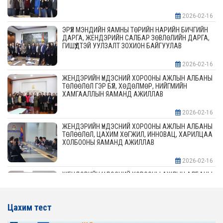
2026-02-16
ЭРҮҮЛ МЭНДИЙН ЯАМНЫ ТӨРИЙН НАРИЙН БИЧГИЙН
ДАРГА, ЖЕНДЭРИЙН САЛБАР ЗӨВЛӨЛИЙН ДАРГА,
ГИШҮҮДТЭЙ УУЛЗАЛТ ЗОХИОН БАЙГУУЛАВ
2026-02-16
ЖЕНДЭРИЙН ҮНДЭСНИЙ ХОРООНЫ АЖЛЫН АЛБАНЫ
ТӨЛӨӨЛӨЛ ГЭР БҮЛ, ХӨДӨЛМӨР, НИЙГМИЙН
ХАМГААЛЛЫН ЯАМАНД АЖИЛЛАВ
2026-02-16
ЖЕНДЭРИЙН ҮНДЭСНИЙ ХОРООНЫ АЖЛЫН АЛБАНЫ
ТӨЛӨӨЛӨЛ, ЦАХИМ ХӨГЖИЛ, ИННОВАЦ, ХАРИЛЦАА
ХОЛБООНЫ ЯАМАНД АЖИЛЛАВ
2026-02-16
ЖЕНДЭРИЙН ҮНДЭСНИЙ ХОРООНЫ АЖЛЫН АЛБАНЫ
ТӨЛӨӨЛӨЛ АЖ ҮЙЛДВЭР, ЭРДЭС БАЯЛАГИЙН
ЯАМАНД АЖИЛЛАВ
Цахим тест
2026-02-16
ЖЕНДЭРИЙН ҮНДЭСНИЙ ХОРООНЫ АЖЛЫН АЛБАНЫ