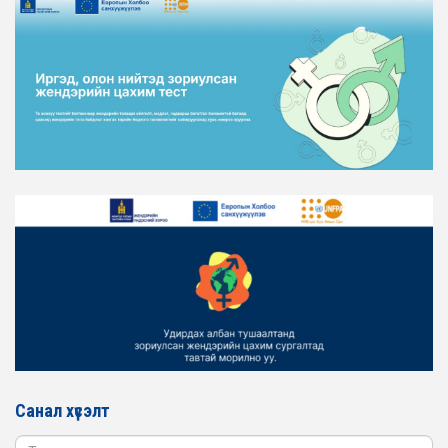
ТӨЛӨӨЛӨЛ ХОТ БАЙГУУЛАЛТ, БАРИЛГА, ОРОН
СУУЦЖУУЛАЛТЫН ЯАМАНД АЖИЛЛАВ
2026-02-16
ЖЕНДЭРИЙН ЭРХ ТЭГШ БАЙДЛЫГ ХАНГАХ ҮЙЛ
АЖИЛЛАГААГ ЭРЧИМЖҮҮЛЭХ САРЫН ХУВААРЬТАЙ
ТАНИЛЦАНА УУ
2026-02-16
ЖЕНДЭРИЙН ҮНДЭСНИЙ ХОРООНЫ АЖЛЫН АЛБАНЫ
ТӨЛӨӨЛӨЛ ЗАМ ТЭЭВРИЙН ЯАМАНД АЖИЛЛАВ
2026-02-16
ЖЕНДЭРИЙН ҮНДЭСНИЙ ХОРООНЫ АЖЛЫН АЛБАНЫ
ТӨЛӨӨЛӨЛ БАТЛАН ХАМГААЛАХ ЯАМАНД
АЖИЛЛАВ
2026-02-16
ЖЕНДЭРИЙН ҮНДЭСНИЙ ХОРООНЫ АЖЛЫН АЛБАНЫ
ТӨЛӨӨЛӨЛ САНГИЙН ЯАМАНД АЖИЛЛАВ
Санал хүсэлт