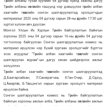
Төрийн албаны тухай хуулийн 68 дугаар зүйлд заасны дагуу
Төрийн албаны зөвлөлийн гишүүнд нэр дэвшүүлэх төрийн албан
хаагчийн төлөөллийн сонгон шалгаруулалтад оролцогчдын
материалыг 2025 оны 04 дүгээр сарын 28-ны өдрийн 17:30 цаг
хүртэл хүлээн авч дууссан.
Монгол Улсын Их Хурлын Төрийн байгуулалтын байнгын
хорооны 2025 оны 04 дүгээр сарын 16-ны өдрийн 04 дүгээр
тогтоолоор байгуулсан Сонгон шалгаруулалтын комисс нь
материал ирүүлсэн нэр бүхий зургаан оролцогчийг бүртгэх
эсэх асуудлыг “Төрийн албан хаагчийн төлөөллийг сонгон
шалгаруулах журам”-ын дагуу хянан шийдвэрлэх ажлыг
эхлүүллээ.
Төрийн албан хаагчийн төлөөллийн сонгон шалгаруулалтад
Д.Баатарсайхан, Л.Санжрагчаа, Х.Ган-Очир, Д.Одхүү,
Ц.Амартөгс, Б.Төгсцэнгэл нарын зургаан оролцогч материал
ирүүлсэн байна.
Сонгон шалгаруулалтын комисс нь Төрийн байгуулалтын
байнгын хорооны ажлын алба, Төрийн албаны зөвлөлийн ажлын