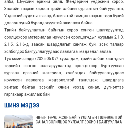
алба, Шүүхийн ерөнхий зөвлөл, Жендэрийн үндэсний хороо,
Засгийн газрын харьяа төрийн албаны сургалтын байгууллага,
Үндэсний аудитын газар, Авлигатай тэмцэх газрын төлөөлөл бүхий
долоон хүний бүрэлдэхүүнтэй ажиллаж байна.
Төрийн байгуулалтын байнгын хороо сонгон шалгаруултад
оролцохоор материалаа ирүүлсэн оролцогчдыг журмын 2.1.3,
2.1.5, 2.1.6-д заасан шаардлагыг хангаж буй, эсэх талаар
холбогдох байгууллагуудаас лавлагаа, мэдээлэл авлаа.
Тус комисс өнөөдөр /2025.05.07/ хуралдаж, төрийн албан хаагчдын
төлөөллийн сонгон шалгаруулалтад оролцохоор бүртгүүлсэн
зургаан иргэний материал, холбогдох байгууллагуудаас
ирүүлсэн лавлагаа, мэдээлэлтэй танилцаж, шаардлага
хангаж байгаа эсэхийг хянан үзээд санал, дүгнэлтээ
гаргахаар ажиллаж бай
ШИНЭ МЭДЭЭ
НҮБ-ЫН ТӨРӨЛЖСӨН БАЙГУУЛЛАГЫН ТӨЛӨӨЛӨЛТЭЙ
САНАЛ СОЛИЛЦОХ УУЛЗАЛТ ЗОХИОН БАЙГУУЛЛАА