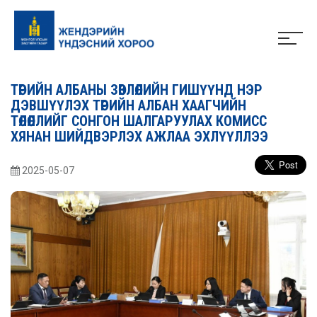
ТӨРИЙН АЛБАНЫ ЗӨВЛӨЛИЙН ГИШҮҮНД НЭР
ДЭВШҮҮЛЭХ ТӨРИЙН АЛБАН ХААГЧИЙН
ТӨЛӨӨЛЛИЙГ СОНГОН ШАЛГАРУУЛАХ КОМИСС
ХЯНАН ШИЙДВЭРЛЭХ АЖЛАА ЭХЛҮҮЛЛЭЭ
2025-05-07