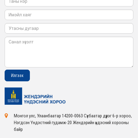
2026-02-05
Монгол улс, Улаанбаатар 14200-0063 Сүхбаатар дүүрэг 6-р хороо,
Нэгдсэн Үндэстний гудамж-20 Жендэрийн үндэсний хорооны
байр