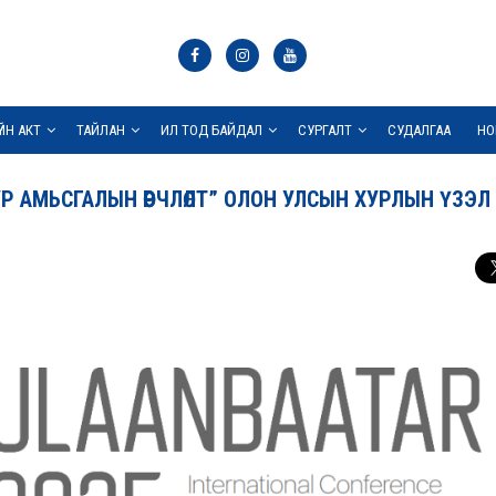
ҮЙН АКТ
ТАЙЛАН
ИЛ ТОД БАЙДАЛ
СУРГАЛТ
СУДАЛГАА
НО
 АМЬСГАЛЫН ӨӨРЧЛӨЛТ” ОЛОН УЛСЫН ХУРЛЫН ҮЗЭЛ