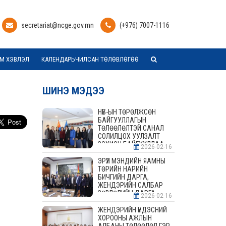
secretariat@ncge.gov.mn
(+976) 7007-1116
М ХЭВЛЭЛ
КАЛЕНДАРЬЧИЛСАН ТӨЛӨВЛӨГӨӨ
ШИНЭ МЭДЭЭ
НҮБ-ЫН ТӨРӨЛЖСӨН
БАЙГУУЛЛАГЫН
ТӨЛӨӨЛӨЛТЭЙ САНАЛ
СОЛИЛЦОХ УУЛЗАЛТ
ЗОХИОН БАЙГУУЛЛАА
2026-02-16
ЭРҮҮЛ МЭНДИЙН ЯАМНЫ
ТӨРИЙН НАРИЙН
БИЧГИЙН ДАРГА,
ЖЕНДЭРИЙН САЛБАР
ЗӨВЛӨЛИЙН ДАРГА,
2026-02-16
ГИШҮҮДТЭЙ УУЛЗАЛТ
ЗОХИОН БАЙГУУЛАВ
ЖЕНДЭРИЙН ҮНДЭСНИЙ
ХОРООНЫ АЖЛЫН