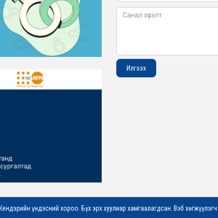
Жендэрийн үндэсний хороо. Бүх эрх хуулиар хамгаалагдсан. Вэб хөгжүүлэг