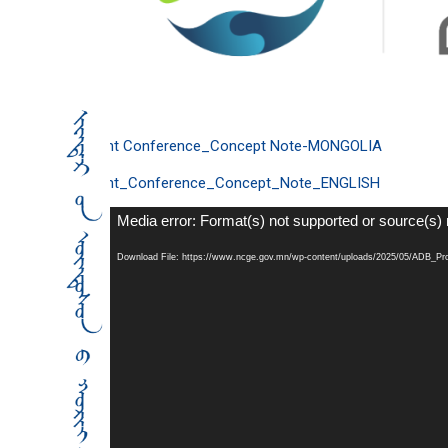
Int Conference_Concept Note-MONGOLIA
Int_Conference_Concept_Note_ENGLISH
Video
Media error: Format(s) not supported or source(s) 
Player
Download File: https://www.ncge.gov.mn/wp-content/uploads/2025/05/ADB_P