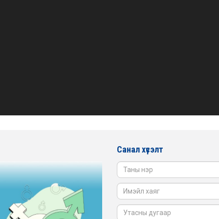
Санал хүсэлт