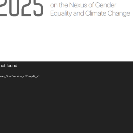
not found
romo_ShortVersion_v02.mp4?_=1