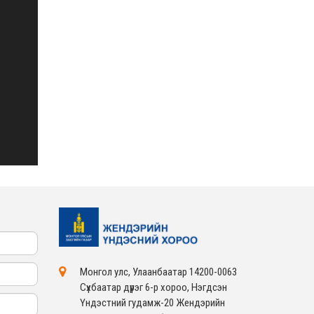
ЖЕНДЭРИЙН ҮНДЭСНИЙ
ХОРООНЫ АЖЛЫН
АЛБАНЫ ТӨЛӨӨЛӨЛ ЗАМ
ТЭЭВРИЙН ЯАМАНД
АЖИЛЛАВ
2026-02-16
ЖЕНДЭРИЙН ҮНДЭСНИЙ
ХОРООНЫ АЖЛЫН
АЛБАНЫ ТӨЛӨӨЛӨЛ
БАТЛАН ХАМГААЛАХ
ЯАМАНД АЖИЛЛАВ
2026-02-16
ЖЕНДЭРИЙН ҮНДЭСНИЙ
ХОРООНЫ АЖЛЫН
АЛБАНЫ ТӨЛӨӨЛӨЛ
САНГИЙН ЯАМАНД
АЖИЛЛАВ
2026-02-05
Монгол улс, Улаанбаатар 14200-0063
Сүхбаатар дүүрэг 6-р хороо, Нэгдсэн
Үндэстний гудамж-20 Жендэрийн