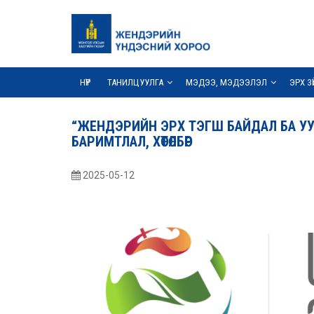
НҮҮР
ТАНИЛЦУУЛГА
МЭДЭЭ, МЭДЭЭЛЭЛ
ЭРХ З
“ЖЕНДЭРИЙН ЭРХ ТЭГШ БАЙДАЛ БА УУР
БАРИМТЛАЛ, ХӨТӨЛБӨР
2025-05-12